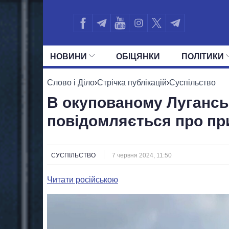
НОВИНИ
ОБIЦЯНКИ
ПОЛIТИКИ
УСІ ПОЛІТИКИ
ПРЕЗИДЕНТ І ОФ
Слово і Діло
›
Стрічка публікацій
›
Суспільство
В окупованому Лугансь
повідомляється про пр
СУСПІЛЬСТВО
7 червня 2024, 11:50
Читати російською