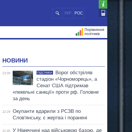
УКР
РОС
Порівняння
політиків
ЦІЙ
МЕРИ МІСТ
ВСІ ПЕРСОНИ
НОВИНИ
Ворог обстріляв
ПІДСУМКИ
23:09
стадіон «Чорноморець», а
Сенат США підтримав
«пекельні санкції» проти рф. Головне
за день
Окупанти вдарили з РСЗВ по
22:29
Слов'янську, є жертва і поранені
У Німеччині над військовою базою, де
21:45