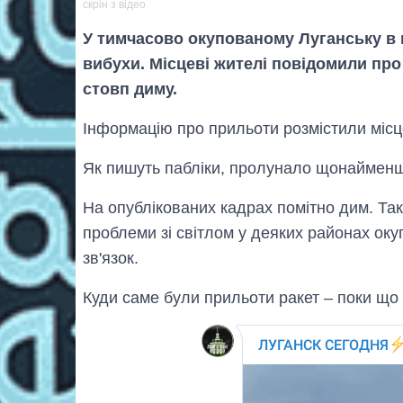
скрін з відео
У тимчасово окупованому Луганську в 
вибухи. Місцеві жителі повідомили про
стовп диму.
Інформацію про прильоти розмістили місц
Як пишуть пабліки, пролунало щонайменше
На опублікованих кадрах помітно дим. Та
проблеми зі світлом у деяких районах оку
зв'язок.
Куди саме були прильоти ракет – поки що