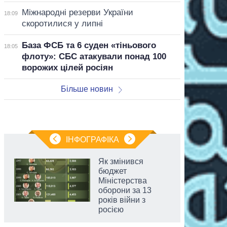
Міжнародні резерви України
18:09
скоротилися у липні
База ФСБ та 6 суден «тіньового
18:05
флоту»: СБС атакували понад 100
ворожих цілей росіян
Більше новин
ІНФОГРАФІКА
Як змінився
бюджет
Міністерства
оборони за 13
років війни з
росією