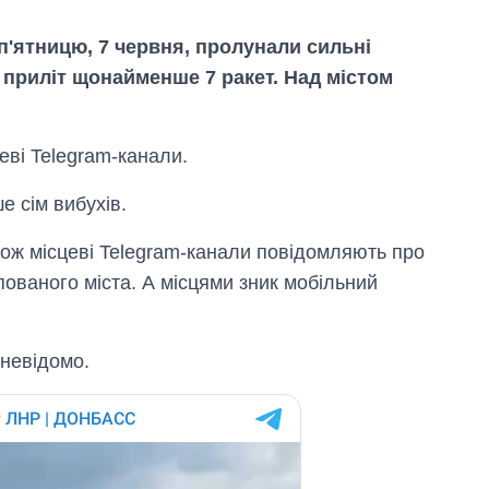
п'ятницю, 7 червня, пролунали сильні
 приліт щонайменше 7 ракет. Над містом
еві Telegram-канали.
 сім вибухів.
кож місцеві Telegram-канали повідомляють про
пованого міста. А місцями зник мобільний
Від 1 місяця – до 5
 невідомо.
років: хто і як
довго обіймав
посаду керівника
СЗР