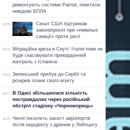
ремонтують системи Patriot, помітили
невідомі БПЛА
Сенат США підтримав
20:55
законопроєкт про «пекельні
санкції» проти росії
Міграційна криза в Сеуті: Італія поки не
20:19
буде скасовувати прикордонний
контроль з Іспанією
Зеленський прибув до Сербії та
19:52
розкрив плани свого візиту
В Одесі збільшилася кількість
19:17
постраждалих через російський
обстріл стадіону «Чорноморець»
Чехія посилить захист аеропортів
18:45
після інциденту з дроном у Лейпцигу