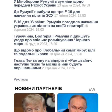
У Міноборони Румунії є сумніви щодо
передачі Patriot Україні
13 травня 2024, 09:39
До Румунії прибули ще три F-16 для
навчання пілотів ЗСУ
17 квітня 2024, 18:53
F-16 для України: Румунія погодила навчання
українських пілотів на своїй території
18
березня 2024, 16:03
Туреччина, Болгарія і Румунія підпишуть
угоду про спільне розмінування Чорного
моря
16 грудня 2023, 18:20
Що відомо про Глобальний саміт миру: цілі
та подальші кроки
10 травня 2024, 18:20
Глава Пентагону на відкритті «Рамштайн»:
наступні тижні та місяці війни будуть
вирішальними
20 травня 2024, 17:26