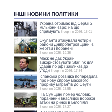
ІНШІ НОВИНИ ПОЛІТИКИ
Україна отримає від Сербії 2
мільйони євро: на що
спрямують
8 серпня 2026, 18:01
Окупанти атакували чотири
райони Дніпропетровщини, є
жертви і поранені
8 серпня 2026, 19:36
Маск не дає Україні
використовувати Starlink для
ударів по рф і закликає до
угоди
8 серпня 2026, 17:34
Іспанська розвідка попередила
про нову спробу масового
прориву мігрантів до Сеути
8 серпня 2026, 23:55
На Сумщині помер чоловік,
поранений внаслідок ворожої
атаки на ринок в Білопіллі
8 серпня 2026, 17:27