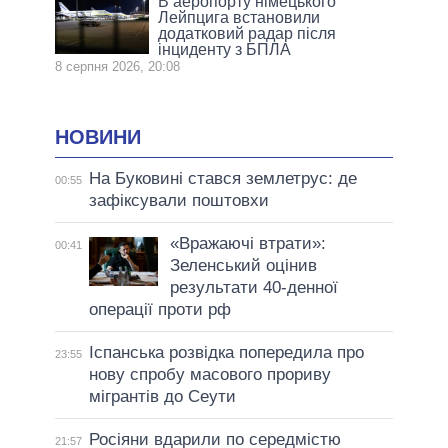
В аеропорту німецького
Лейпцига встановили
додатковий радар після
інциденту з БПЛА
8 серпня 2026, 20:08
НОВИНИ
На Буковині стався землетрус: де
00:55
зафіксували поштовхи
«Вражаючі втрати»:
00:41
Зеленський оцінив
результати 40-денної
операції проти рф
Іспанська розвідка попередила про
23:55
нову спробу масового прориву
мігрантів до Сеути
Росіяни вдарили по середмістю
21:57