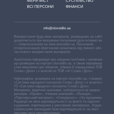
МЕРИ МІСТ
СУСПІЛЬСТВО
ВСІ ПЕРСОНИ
ФІНАНСИ
info@slovoidilo.ua
Використання будь-яких матеріалів, розміщених на сайті,
дозволяється при вказуванні посилання (для інтернет-видань
— гіперпосилання) на www.slovoidilo.ua. Посилання
(гіперпосилання) обов’язкове незалежно від повного або
часткового використання матеріалів.
Аналітична інформація про обіцянки політиків і чиновників,
що розміщені на порталі slovoidilo.ua, а також інформація про
стан виконання цих обіцянок, зібрана й опрацьована ТОВ «ІА
Слово і Діло» і є власністю ТОВ «ІА Слово і Діло».
Інфографіки, розміщені на порталі slovoidilo.ua, створені ГО
«Система народного контролю Слово і Діло» і є власністю
ГО «Система народного контролю Слово і Діло».
Матеріали, відмічені значками, публікуються на правах
реклами: «Промо», «Новини компаній», «Позиція»,
«Партнерський матеріал», «Спецпроєкт», «За підтримки».
Редакція не несе відповідальності за факти та оціночні
судження, оприлюднені у рекламних матеріалах. Згідно з
українським законодавством відповідальність за зміст
реклами несе рекламодавець.