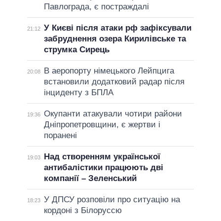
Павлограда, є постраждалі
У Києві після атаки рф зафіксували
21:12
забруднення озера Кирилівське та
струмка Сирець
В аеропорту німецького Лейпцига
20:08
встановили додатковий радар після
інциденту з БПЛА
Окупанти атакували чотири райони
19:36
Дніпропетровщини, є жертви і
поранені
Над створенням української
19:03
антибалістики працюють дві
компанії – Зеленський
У ДПСУ розповіли про ситуацію на
18:23
кордоні з Білоруссю