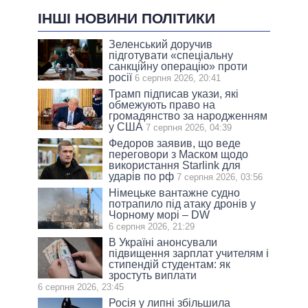
ІНШІ НОВИНИ ПОЛІТИКИ
Зеленський доручив
підготувати «спеціальну
санкційну операцію» проти
росії
6 серпня 2026, 20:41
Трамп підписав укази, які
обмежують право на
громадянство за народженням
у США
7 серпня 2026, 04:39
Федоров заявив, що веде
переговори з Маском щодо
використання Starlink для
ударів по рф
7 серпня 2026, 03:56
Німецьке вантажне судно
потрапило під атаку дронів у
Чорному морі – DW
6 серпня 2026, 21:29
В Україні анонсували
підвищення зарплат учителям і
стипендій студентам: як
зростуть виплати
6 серпня 2026, 23:45
Росія у липні збільшила