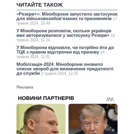
ЧИТАЙТЕ ТАКОЖ
«Резерв+»: Міноборони запустило застосунок
для військовозобов'язаних та призовників
17
травня 2024, 15:49
У Міноборони розповіли, скільки українців
вже авторизувалися у застосунку Резерв+
18
травня 2024, 11:24
У Міноборони відповіли, чи потрібно йти до
ТЦК з правом відстрочки від призову
14
травня 2024, 11:01
Мобілізація-2024: Міноборони оновило
список хвороб для визначення придатності
до служби
3 травня 2024, 12:25