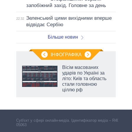
запобіжний захід. Головне за день
Зеленський цими вихідними вперше
22:32
відвідає Сербію
Більше новин
ІНФОГРАФІКА
нтів:
Вісім масованих
 і
ударів по Україні за
nAI
літо: Київ та область
стали головною
ціллю рф
Cуб'єкт у сфері онлайн-медіа. Ідентифікатор медіа – R40-
05063