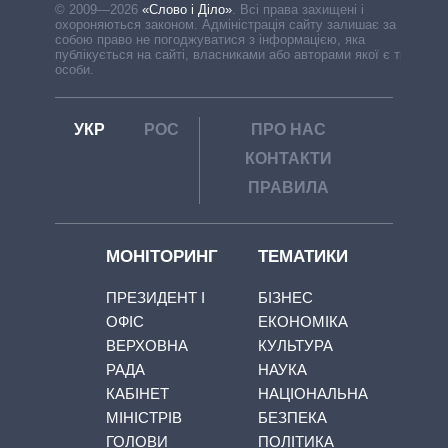
© 2009—2026
«Слово і Діло»
.
Всі права захищені і
охороняються законом. Адміністрація сайту залишає за
собою право не погоджуватися з інформацією, яка
публікується на сайті, власниками або авторами якої є треті
особи.
УКР
РОС
ПРО НАС
КОНТАКТИ
ПРАВИЛА
МОНІТОРИНГ
ТЕМАТИКИ
ПРЕЗИДЕНТ І
БІЗНЕС
ОФІС
ЕКОНОМІКА
ВЕРХОВНА
КУЛЬТУРА
РАДА
НАУКА
КАБІНЕТ
НАЦІОНАЛЬНА
МІНІСТРІВ
БЕЗПЕКА
ГОЛОВИ
ПОЛІТИКА