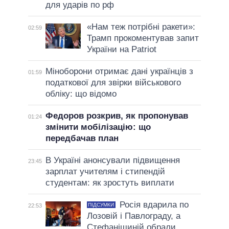
для ударів по рф
«Нам теж потрібні ракети»:
02:59
Трамп прокоментував запит
України на Patriot
Міноборони отримає дані українців з
01:59
податкової для звірки військового
обліку: що відомо
Федоров розкрив, як пропонував
01:24
змінити мобілізацію: що
передбачав план
В Україні анонсували підвищення
23:45
зарплат учителям і стипендій
студентам: як зростуть виплати
Росія вдарила по
ПІДСУМКИ
22:53
Лозовій і Павлограду, а
Стефанішиній обрали