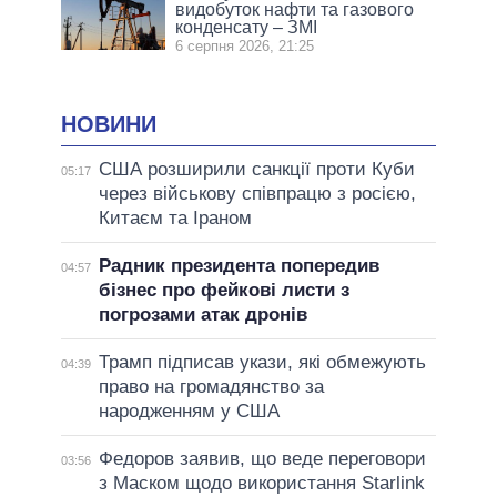
видобуток нафти та газового
конденсату – ЗМІ
6 серпня 2026, 21:25
НОВИНИ
США розширили санкції проти Куби
05:17
через військову співпрацю з росією,
Китаєм та Іраном
Радник президента попередив
04:57
бізнес про фейкові листи з
погрозами атак дронів
Трамп підписав укази, які обмежують
04:39
право на громадянство за
народженням у США
Федоров заявив, що веде переговори
03:56
з Маском щодо використання Starlink