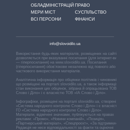
ОБЛАДМІНІСТРАЦІЙ
ПРАВО
МЕРИ МІСТ
СУСПІЛЬСТВО
ВСІ ПЕРСОНИ
ФІНАНСИ
info@slovoidilo.ua
Використання будь-яких матеріалів, розміщених на сайті,
дозволяється при вказуванні посилання (для інтернет-видань
— гіперпосилання) на www.slovoidilo.ua. Посилання
(гіперпосилання) обов’язкове незалежно від повного або
часткового використання матеріалів.
Аналітична інформація про обіцянки політиків і чиновників,
що розміщені на порталі slovoidilo.ua, а також інформація про
стан виконання цих обіцянок, зібрана й опрацьована ТОВ «ІА
Слово і Діло» і є власністю ТОВ «ІА Слово і Діло».
Інфографіки, розміщені на порталі slovoidilo.ua, створені ГО
«Система народного контролю Слово і Діло» і є власністю
ГО «Система народного контролю Слово і Діло».
Матеріали, відмічені значками, публікуються на правах
реклами: «Промо», «Новини компаній», «Позиція»,
«Партнерський матеріал», «Спецпроєкт», «За підтримки».
Редакція не несе відповідальності за факти та оціночні