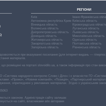
РЕГІОНИ
Київ
Івано-Франківська обл
Автономна республіка Крим
Київська область
Вінницька область
Кіровоградська област
В
Волинська область
Луганська область
Дніпропетровська область
Львівська область
Й
Донецька область
Миколаївська область
Житомирська область
Одеська область
Закарпатська область
Полтавська область
Запорізька область
Рівненська область
 дозволяється при вказуванні посилання (для інтернет-видань — гіперпоси
стання матеріалів.
, що розміщені на порталі slovoidilo.ua, а також інформація про стан вик
і ГО «Система народного контролю Слово і Діло» і є власністю ГО «Систе
еклами: «Промо», «Новини компаній», «Позиція», «Партнерський матеріал
судження, оприлюднені у рекламних матеріалах. Згідно з українським зак
-05063
няються законом. Адміністрація сайту залишає
ікується на сайті, власниками або авторами