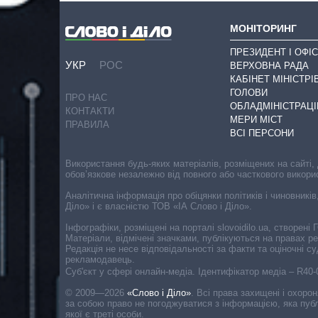
МОНІТОРИНГ
ПРЕЗИДЕНТ І ОФІС
УКР
РОС
ВЕРХОВНА РАДА
КАБІНЕТ МІНІСТРІ
ГОЛОВИ
ПРО НАС
ОБЛАДМІНІСТРАЦІ
КОНТАКТИ
МЕРИ МІСТ
ПРАВИЛА
ВСІ ПЕРСОНИ
Використання будь-яких матеріалів, розміщених на сайті,
обов’язкове незалежно від повного або часткового викори
Аналітична інформація про обіцянки політиків і чиновників
Діло» і є власністю ТОВ «ІА Слово і Діло».
Інфографіки, розміщені на порталі slovoidilo.ua, створен
Матеріали, відмічені значками, публікуються на правах р
Редакція не несе відповідальності за факти та оціночні 
рекламодавець.
Cуб'єкт у сфері онлайн-медіа. Ідентифікатор медіа – R40
© 2009—2026
«Слово і Діло»
.
Всі права захищені і охоро
за собою право не погоджуватися з інформацією, яка публ
якої є треті особи.