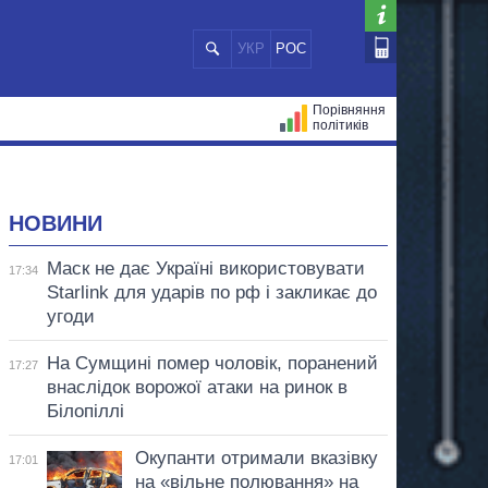
УКР
РОС
Порівняння
політиків
ЦІЙ
МЕРИ МІСТ
ВСІ ПЕРСОНИ
НОВИНИ
Маск не дає Україні використовувати
17:34
Starlink для ударів по рф і закликає до
угоди
На Сумщині помер чоловік, поранений
17:27
внаслідок ворожої атаки на ринок в
Білопіллі
Окупанти отримали вказівку
17:01
на «вільне полювання» на