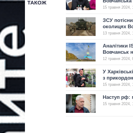
Вовчанська
ТАКОЖ
15 травня 2024, 
ЗСУ потісни
околицях В
13 травня 2024, 
Аналітики I
Вовчанськ н
12 травня 2024, 
У Харківськ
з прикордо
15 травня 2024, 
Наступ рф: 
15 травня 2024, 