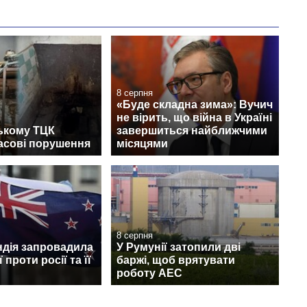
8 серпня
«Буде складна зима»: Вучич
не вірить, що війна в Україні
ькому ТЦК
завершиться найближчими
асові порушення
місяцями
8 серпня
ндія запровадила
У Румунії затопили дві
 проти росії та її
баржі, щоб врятувати
роботу АЕС