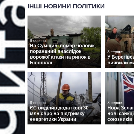
ІНШІ НОВИНИ ПОЛІТИКИ
8 серпня
На Сумщині помер чоловік,
поранений внаслідок
8 серпня
ворожої атаки на ринок в
У Берегівс
Білопіллі
виявили м
8 серпня
8 серпня
ЄС виділив додаткові 30
Нова Зела
млн євро на підтримку
нові санкції
енергетики України
союзників