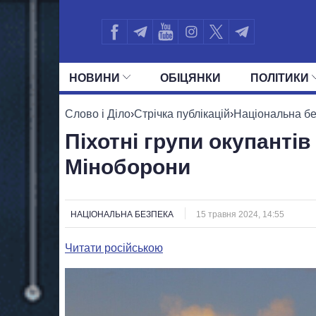
НОВИНИ
ОБIЦЯНКИ
ПОЛIТИКИ
УСІ ПОЛІТИКИ
ПРЕЗИДЕНТ І ОФ
Слово і Діло
›
Стрічка публікацій
›
Національна б
Піхотні групи окупанті
Міноборони
НАЦІОНАЛЬНА БЕЗПЕКА
15 травня 2024, 14:55
Читати російською