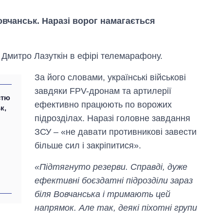
овчанськ. Наразі ворог намагається
 Дмитро Лазуткін в ефірі телемарафону.
За його словами, українські військові
завдяки FPV-дронам та артилерії
стю
ефективно працюють по ворожих
к,
підрозділах. Наразі головне завдання
Дефіцит пам’яті:
ЗСУ – «не давати противникові завести
як зріс попит на
чипи за останні
більше сил і закріпитися».
роки і що
прогнозують на
«Підтягнуто резерви. Справді, дуже
2027-й
ефективні боєздатні підрозділи зараз
біля Вовчанська і тримають цей
напрямок. Але так, деякі піхотні групи