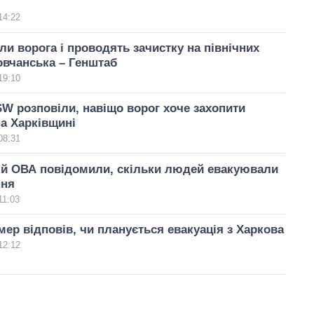
14:22
ли ворога і проводять зачистку на північних
овчанська – Генштаб
19:10
SW розповіли, навіщо ворог хоче захопити
а Харківщині
08:31
ій ОВА повідомили, скільки людей евакуювали
ння
11:03
мер відповів, чи планується евакуація з Харкова
12:12