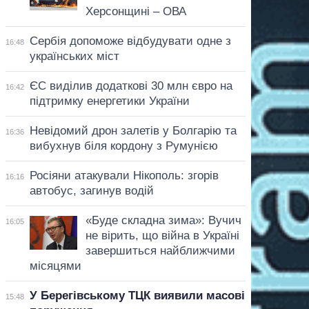
Херсонщині – ОВА
Сербія допоможе відбудувати одне з
16:48
українських міст
ЄС виділив додаткові 30 млн євро на
16:42
підтримку енергетики України
Невідомий дрон залетів у Болгарію та
16:36
вибухнув біля кордону з Румунією
Росіяни атакували Нікополь: згорів
16:16
автобус, загинув водій
«Буде складна зима»: Вучич
16:05
не вірить, що війна в Україні
завершиться найближчими
місяцями
У Берегівському ТЦК виявили масові
15:48