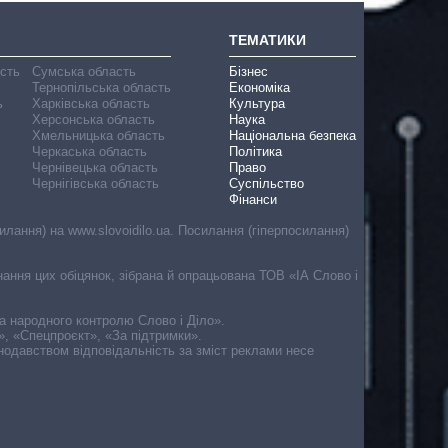
ТЕМАТИКИ
асть
Сумська область
Бізнес
Тернопільська область
Економіка
ь
Харківська область
Культура
Херсонська область
Наука
Хмельницька область
Національна безпека
Черкаська область
Політика
Чернівецька область
Право
Чернігівська область
Суспільство
Фінанси
лання) на www.slovoidilo.ua. Посилання (гіперпосилання)
онання цих обіцянок, зібрана й опрацьована ТОВ «ІА Слово і
ма народного контролю Слово і Діло».
», «Спецпроєкт», «За підтримки».
онодавством відповідальність за зміст реклами несе