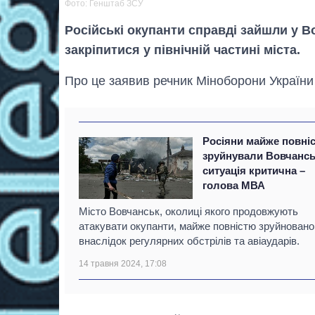
Фото: Генштаб ЗСУ
Російські окупанти справді зайшли у В
закріпитися у північній частині міста.
Про це заявив речник Міноборони України
Росіяни майже повні
зруйнували Вовчансь
ситуація критична –
голова МВА
Місто Вовчанськ, околиці якого продовжують
атакувати окупанти, майже повністю зруйновано
внаслідок регулярних обстрілів та авіаударів.
14 травня 2024, 17:08