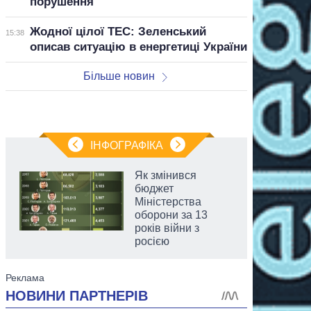
порушення
Жодної цілої ТЕС: Зеленський
15:38
описав ситуацію в енергетиці України
Більше новин
ІНФОГРАФІКА
Як змінився
бюджет
Міністерства
оборони за 13
років війни з
росією