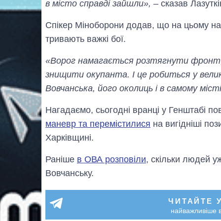
в місто справді зайшли»,
– сказав Лазуткі
Спікер Міноборони додав, що на цьому напр
тривають важкі бої.
«Ворог намагається розтягнути фронт, 
знищити окупанта. І це робиться у велик
Вовчанська, його околиць і в самому міст
Нагадаємо, сьогодні вранці у Генштабі по
маневр та перемістилися
на вигідніші поз
Харківщині.
Раніше
в ОВА розповіли
, скільки людей у
Вовчанську.
ЧИТАЙТЕ 
найважливіше в