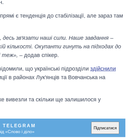
н.
ямі є тенденція до стабілізації, але зараз там
десь зв'язати наші сили. Наше завдання –
ій кількості. Окупанти гинуть на підходах до
і теж»,
– додав спікер.
відомили, що українські підрозділи
здійснили
иції в районах Лук'янців та Вовчанська на
же вивезли та скільки ще залишилося у
У TELEGRAM
Підписатися
ід «Слово і діло»