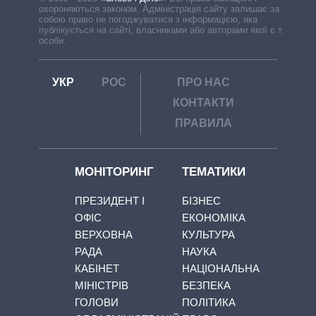
охороняються законом. Адміністрація сайту залишає за
собою право не погоджуватися з інформацією, яка
публікується на сайті, власниками або авторами якої є треті
особи.
УКР
РОС
ПРО НАС
КОНТАКТИ
ПРАВИЛА
МОНІТОРИНГ
ТЕМАТИКИ
ПРЕЗИДЕНТ І
БІЗНЕС
ОФІС
ЕКОНОМІКА
ВЕРХОВНА
КУЛЬТУРА
РАДА
НАУКА
КАБІНЕТ
НАЦІОНАЛЬНА
МІНІСТРІВ
БЕЗПЕКА
ГОЛОВИ
ПОЛІТИКА