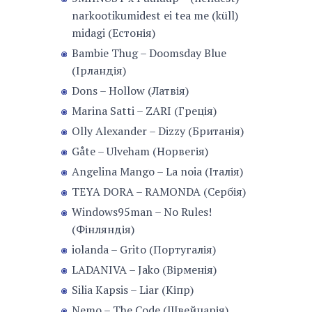
narkootikumidest ei tea me (küll)
midagi (Естонія)
Bambie Thug – Doomsday Blue
(Ірландія)
Dons – Hollow (Латвія)
Marina Satti – ZARI (Греція)
Olly Alexander – Dizzy (Британія)
Gåte – Ulveham (Норвегія)
Angelina Mango – La noia (Італія)
TEYA DORA – RAMONDA (Сербія)
Windows95man – No Rules!
(Фінляндія)
iolanda – Grito (Португалія)
LADANIVA – Jako (Вірменія)
Silia Kapsis – Liar (Кіпр)
Nemo – The Code (Швейцарія)