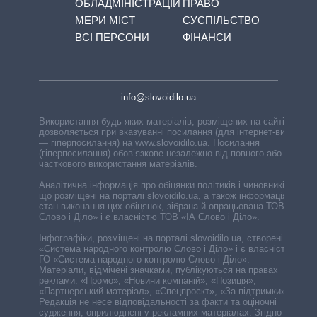
ОБЛАДМІНІСТРАЦІЙ
ПРАВО
МЕРИ МІСТ
СУСПІЛЬСТВО
ВСІ ПЕРСОНИ
ФІНАНСИ
info@slovoidilo.ua
Використання будь-яких матеріалів, розміщених на сайті,
дозволяється при вказуванні посилання (для інтернет-видань
— гіперпосилання) на www.slovoidilo.ua. Посилання
(гіперпосилання) обов’язкове незалежно від повного або
часткового використання матеріалів.
Аналітична інформація про обіцянки політиків і чиновників,
що розміщені на порталі slovoidilo.ua, а також інформація про
стан виконання цих обіцянок, зібрана й опрацьована ТОВ «ІА
Слово і Діло» і є власністю ТОВ «ІА Слово і Діло».
Інфографіки, розміщені на порталі slovoidilo.ua, створені ГО
«Система народного контролю Слово і Діло» і є власністю
ГО «Система народного контролю Слово і Діло».
Матеріали, відмічені значками, публікуються на правах
реклами: «Промо», «Новини компаній», «Позиція»,
«Партнерський матеріал», «Спецпроєкт», «За підтримки».
Редакція не несе відповідальності за факти та оціночні
судження, оприлюднені у рекламних матеріалах. Згідно з