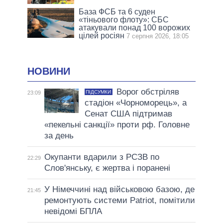
База ФСБ та 6 суден
«тіньового флоту»: СБС
атакували понад 100 ворожих
цілей росіян
7 серпня 2026, 18:05
НОВИНИ
Ворог обстріляв
ПІДСУМКИ
23:09
стадіон «Чорноморець», а
Сенат США підтримав
«пекельні санкції» проти рф. Головне
за день
Окупанти вдарили з РСЗВ по
22:29
Слов'янську, є жертва і поранені
У Німеччині над військовою базою, де
21:45
ремонтують системи Patriot, помітили
невідомі БПЛА