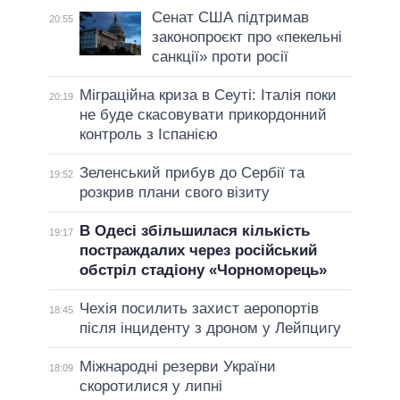
Сенат США підтримав
20:55
законопроєкт про «пекельні
санкції» проти росії
Міграційна криза в Сеуті: Італія поки
20:19
не буде скасовувати прикордонний
контроль з Іспанією
Зеленський прибув до Сербії та
19:52
розкрив плани свого візиту
В Одесі збільшилася кількість
19:17
постраждалих через російський
обстріл стадіону «Чорноморець»
Чехія посилить захист аеропортів
18:45
після інциденту з дроном у Лейпцигу
Міжнародні резерви України
18:09
скоротилися у липні