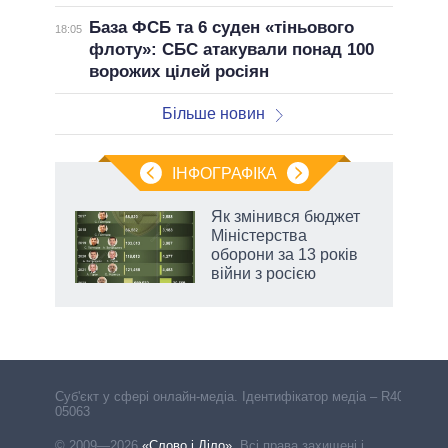
База ФСБ та 6 суден «тіньового
18:05
флоту»: СБС атакували понад 100
ворожих цілей росіян
Більше новин
ІНФОГРАФІКА
 5
Як змінився бюджет
вго
Міністерства
оборони за 13 років
війни з росією
Cуб'єкт у сфері онлайн-медіа. Ідентифікатор медіа – R40-
05063
© 2009—2026
«Слово і Діло»
.
Всі права захищені і