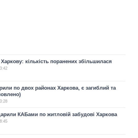
 Харкову: кількість поранених збільшилася
3:42
рили по двох районах Харкова, є загиблий та
новлено)
0:28
арили КАБами по житловій забудові Харкова
8:45