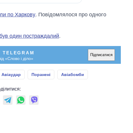
ли по Харкову
. Повідомлялося про одного
був один постраждалий
.
У TELEGRAM
Підписатися
ід «Слово і діло»
Авіаудар
Поранені
Авіабомби
ділитися: