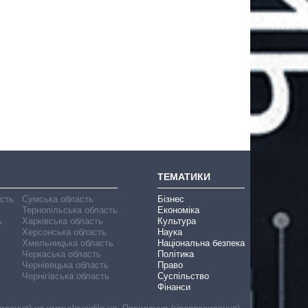
ТЕМАТИКИ
асть
Сумська область
Бізнес
Тернопільська область
Економіка
ь
Харківська область
Культура
Херсонська область
Наука
Хмельницька область
Національна безпека
Черкаська область
Політика
Чернівецька область
Право
Чернігівська область
Суспільство
Фінанси