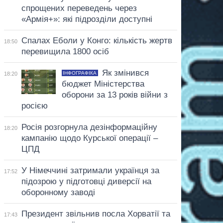
спрощених переведень через
«Армія+»: які підрозділи доступні
Спалах Еболи у Конго: кількість жертв
18:50
перевищила 1800 осіб
Як змінився
ІНФОГРАФІКА
18:20
бюджет Міністерства
оборони за 13 років війни з
росією
Росія розгорнула дезінформаційну
18:20
кампанію щодо Курської операції –
ЦПД
У Німеччині затримали українця за
17:52
підозрою у підготовці диверсії на
оборонному заводі
Президент звільнив посла Хорватії та
17:43