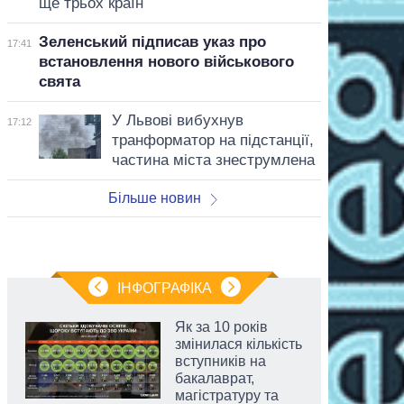
ще трьох країн
Зеленський підписав указ про
17:41
встановлення нового військового
свята
У Львові вибухнув
17:12
транформатор на підстанції,
частина міста знеструмлена
Більше новин
ІНФОГРАФІКА
Як за 10 років
змінилася кількість
вступників на
бакалаврат,
магістратуру та