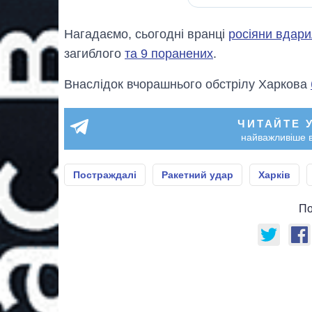
Нагадаємо, сьогодні вранці
росіяни вдари
загиблого
та 9 поранених
.
Внаслідок вчорашнього обстрілу Харкова
ЧИТАЙТЕ 
найважливіше в
Постраждалі
Ракетний удар
Харків
По