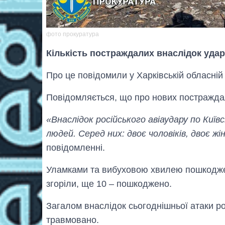
фото прокуратура
Кількість постраждалих внаслідок удар
Про це повідомили у Харківській обласній 
Повідомляється, що про нових постраждал
«Внаслідок російського авіаудару по Киї
людей. Серед них: двоє чоловіків, двоє ж
повідомленні.
Уламками та вибуховою хвилею пошкоджен
згоріли, ще 10 – пошкоджено.
Загалом внаслідок сьогоднішньої атаки р
травмовано.