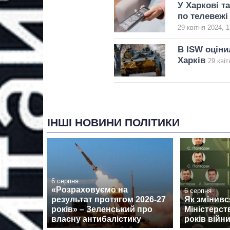
У Харкові т
по телевежі
29 квітня 2024, 1
В ISW оціни
Харків
29 квіт
ІНШІ НОВИНИ ПОЛІТИКИ
6 серпня
«Розраховуємо на
6 серпня
результат протягом 2026-27
Як змінив
років» – Зеленський про
Міністерст
власну антибалістику
років війн