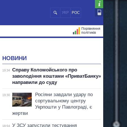
УКР
РОС
Порівняння
політиків
ЦІЙ
МЕРИ МІСТ
ВСІ ПЕРСОНИ
НОВИНИ
Справу Коломойського про
19:34
заволодіння коштами «ПриватБанку»
направили до суду
Росіяни завдали удару по
19:30
сортувальному центру
Укрпошти у Павлограді, є
жертви
У ЗСУ запустили тестування
18:54