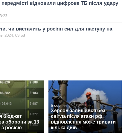
а передмісті відновили цифрове ТБ після удару
3:23
ли, чи вистачить у росіян сил для наступу на
ня 2024, 09:58
6 серпня
Херсон залишився без
ся бюджет
світла після атаки рф,
ва оборони за 13
відновлення може тривати
и з росією
кілька днів