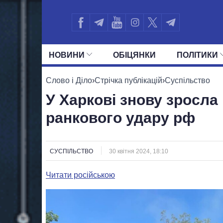
НОВИНИ
ОБIЦЯНКИ
ПОЛIТИКИ
УСІ ПОЛІТИКИ
ПРЕЗИДЕНТ І ОФ
Слово і Діло
›
Стрічка публікацій
›
Суспільство
У Харкові знову зросла
ранкового удару рф
СУСПІЛЬСТВО
30 квітня 2024, 18:10
Читати російською