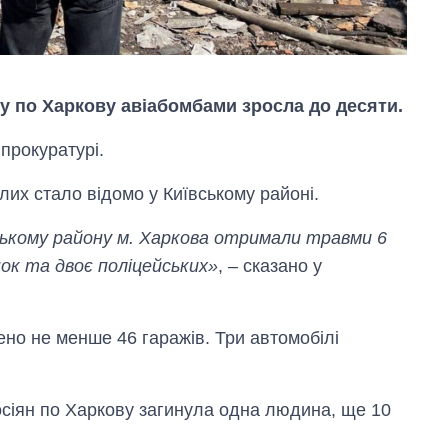
у по Харкову авіабомбами зросла до десяти.
прокуратурі.
их стало відомо у Київському районі.
вському району м. Харкова отримали травми 6
інок та двоє поліцейських»
, – сказано у
о не менше 46 гаражів. Три автомобілі
Економіка ШІ-
гігантів: скільки
коштують і
осіян по Харкову загинула одна людина, ще 10
заробляють
OpenAI та