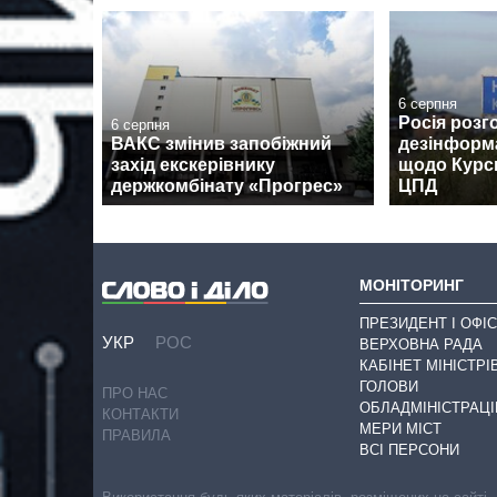
6 серпня
Росія розг
6 серпня
ВАКС змінив запобіжний
дезінформ
захід екскерівнику
щодо Курсь
держкомбінату «Прогрес»
ЦПД
МОНІТОРИНГ
ПРЕЗИДЕНТ І ОФІС
УКР
РОС
ВЕРХОВНА РАДА
КАБІНЕТ МІНІСТРІ
ГОЛОВИ
ПРО НАС
ОБЛАДМІНІСТРАЦІ
КОНТАКТИ
МЕРИ МІСТ
ПРАВИЛА
ВСІ ПЕРСОНИ