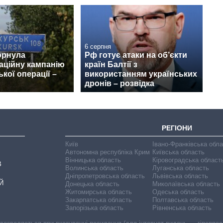
6 серпня
орнула
Рф готує атаки на об’єкти
аційну кампанію
країн Балтії з
кої операції –
використанням українських
дронів – розвідка
РЕГІОНИ
Київ
Івано-Франківська обл
Автономна республіка Крим
Київська область
Вінницька область
Кіровоградська област
В
Волинська область
Луганська область
Дніпропетровська область
Львівська область
Й
Донецька область
Миколаївська область
Житомирська область
Одеська область
Закарпатська область
Полтавська область
Запорізька область
Рівненська область