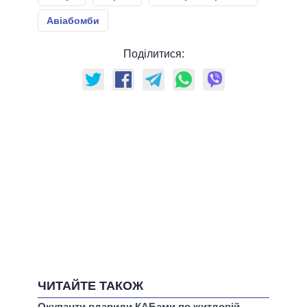
Авіабомби
Поділитися:
ЧИТАЙТЕ ТАКОЖ
Окупанти вдарили КАБами по житловій