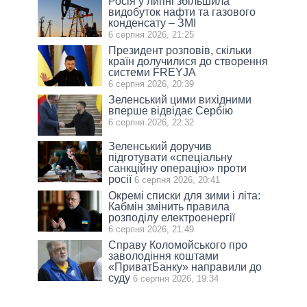
Росія у липні збільшила
видобуток нафти та газового
конденсату – ЗМІ
6 серпня 2026, 21:25
Президент розповів, скільки
країн долучилися до створення
системи FREYJA
6 серпня 2026, 20:39
Зеленський цими вихідними
вперше відвідає Сербію
6 серпня 2026, 22:32
Зеленський доручив
підготувати «спеціальну
санкційну операцію» проти
росії
6 серпня 2026, 20:41
Окремі списки для зими і літа:
Кабмін змінить правила
розподілу електроенергії
6 серпня 2026, 21:49
Справу Коломойського про
заволодіння коштами
«ПриватБанку» направили до
суду
6 серпня 2026, 19:34