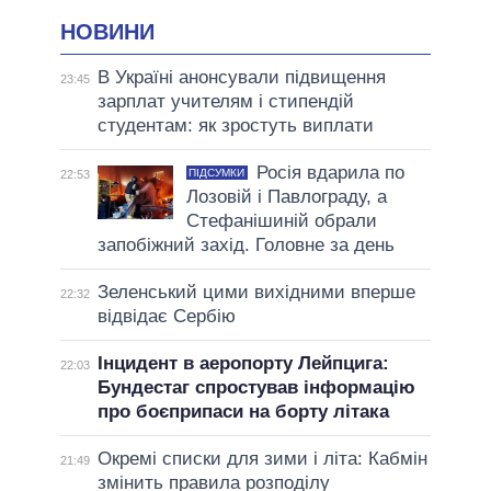
НОВИНИ
В Україні анонсували підвищення
23:45
зарплат учителям і стипендій
студентам: як зростуть виплати
Росія вдарила по
ПІДСУМКИ
22:53
Лозовій і Павлограду, а
Стефанішиній обрали
запобіжний захід. Головне за день
Зеленський цими вихідними вперше
22:32
відвідає Сербію
Інцидент в аеропорту Лейпцига:
22:03
Бундестаг спростував інформацію
про боєприпаси на борту літака
Окремі списки для зими і літа: Кабмін
21:49
змінить правила розподілу