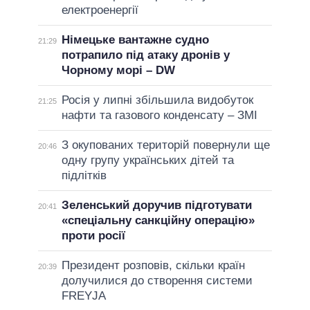
електроенергії
Німецьке вантажне судно
21:29
потрапило під атаку дронів у
Чорному морі – DW
Росія у липні збільшила видобуток
21:25
нафти та газового конденсату – ЗМІ
З окупованих територій повернули ще
20:46
одну групу українських дітей та
підлітків
Зеленський доручив підготувати
20:41
«спеціальну санкційну операцію»
проти росії
Президент розповів, скільки країн
20:39
долучилися до створення системи
FREYJA