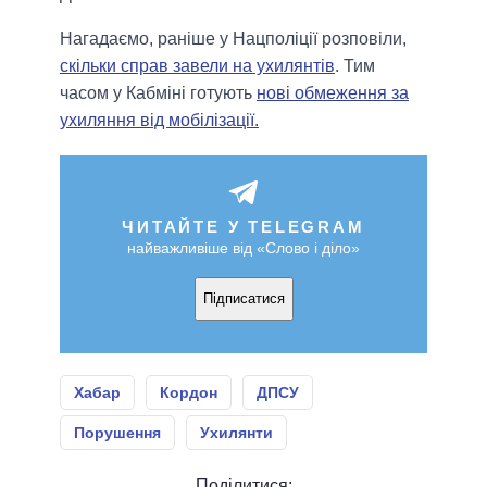
Нагадаємо, раніше у Нацполіції розповіли,
скільки справ завели на ухилянтів
. Тим
часом у Кабміні готують
нові обмеження за
ухиляння від мобілізації.
ЧИТАЙТЕ У TELEGRAM
найважливіше від «Слово і діло»
Підписатися
Хабар
Кордон
ДПСУ
Порушення
Ухилянти
Поділитися: