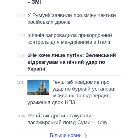
– ЗМІ
У Румунії заявили про зміну тактики
12:42
російських дронів
Іспанія запровадила прикордонний
12:26
контроль для мандрівників з Італії
«Не хоче лише путін»: Зеленський
12:10
відреагував на нічний удар по
Україні
Генштаб повідомив про
11:51
удар по буровій установці
«Сиваш» та підтвердив
ураження двох НПЗ
Російські дрони атакували
11:36
пасажирський поїзд Суми – Київ
Більше новин