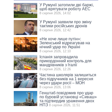
У Румунії затопили дві баржі,
щоб врятувати роботу АЕС
8 серпня 2026, 14:02
У Румунії заявили про зміну
тактики російських дронів
8 серпня 2026, 12:42
«Не хоче лише путін»:
Зеленський відреагував на
нічний удар по Україні
8 серпня 2026, 12:10
Іспанія запровадила
прикордонний контроль для
мандрівників з Італії
8 серпня 2026, 12:26
Частина школярів залишиться
без підручників на 1 вересня
через удари росії – МОН
8 серпня 2026, 13:06
Генштаб повідомив про удар
по буровій установці «Сиваш»
та підтвердив ураження двох
НПЗ
8 серпня 2026, 11:51