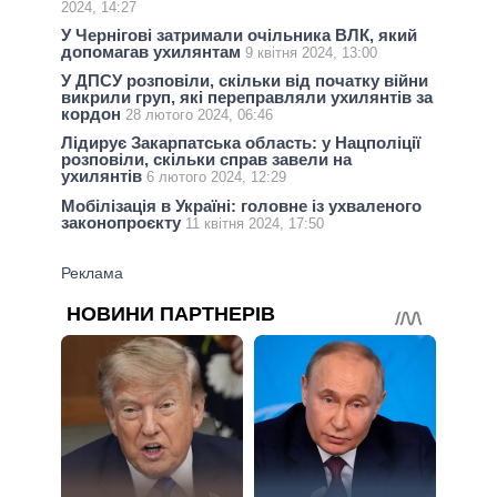
2024, 14:27
У Чернігові затримали очільника ВЛК, який
допомагав ухилянтам
9 квітня 2024, 13:00
У ДПСУ розповіли, скільки від початку війни
викрили груп, які переправляли ухилянтів за
кордон
28 лютого 2024, 06:46
Лідирує Закарпатська область: у Нацполіції
розповіли, скільки справ завели на
ухилянтів
6 лютого 2024, 12:29
Мобілізація в Україні: головне із ухваленого
законопроєкту
11 квітня 2024, 17:50