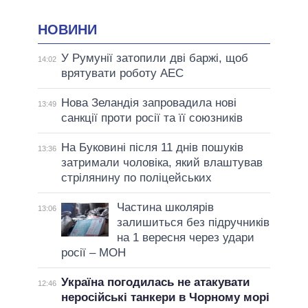
НОВИНИ
У Румунії затопили дві баржі, щоб
14:02
врятувати роботу АЕС
Нова Зеландія запровадила нові
13:49
санкції проти росії та її союзників
На Буковині після 11 днів пошуків
13:36
затримали чоловіка, який влаштував
стрілянину по поліцейських
Частина школярів
13:06
залишиться без підручників
на 1 вересня через удари
росії – МОН
Україна погодилась не атакувати
12:46
неросійські танкери в Чорному морі