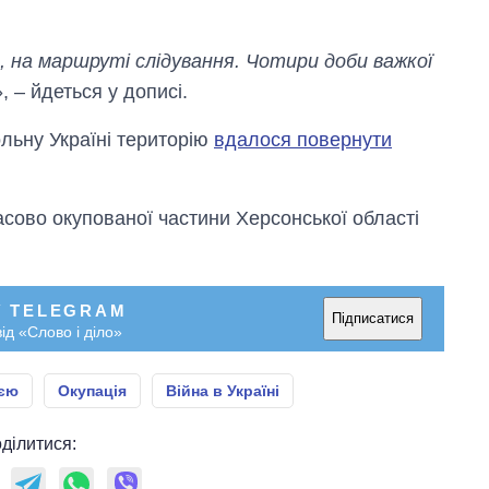
Anthropic
а, на маршруті слідування. Чотири доби важкої
», – йдеться у дописі.
ольну Україні територію
вдалося повернути
сово окупованої частини Херсонської області
У TELEGRAM
Підписатися
ід «Слово і діло»
ією
Окупація
Війна в Україні
ділитися: