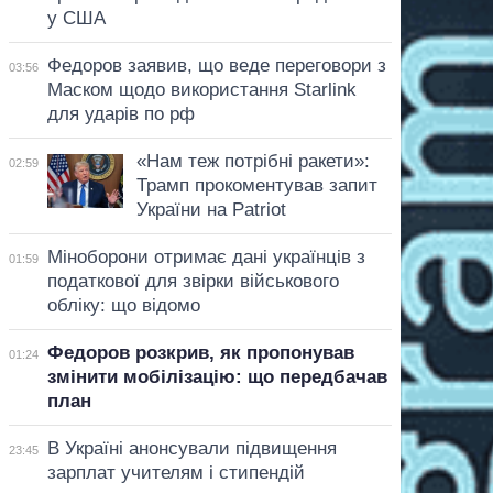
у США
Федоров заявив, що веде переговори з
03:56
Маском щодо використання Starlink
для ударів по рф
«Нам теж потрібні ракети»:
02:59
Трамп прокоментував запит
України на Patriot
Міноборони отримає дані українців з
01:59
податкової для звірки військового
обліку: що відомо
Федоров розкрив, як пропонував
01:24
змінити мобілізацію: що передбачав
план
В Україні анонсували підвищення
23:45
зарплат учителям і стипендій