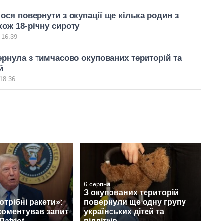
лося повернути з окупації ще кілька родин з
кож 18-річну сироту
 16:39
ернула з тимчасово окупованих територій та
й
18:36
6 серпня
З окупованих територій
отрібні ракети»:
повернули ще одну групу
коментував запит
українських дітей та
Patriot
підлітків