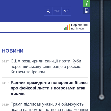
УКР
РОС
Порівняння
політиків
ЦІЙ
МЕРИ МІСТ
ВСІ ПЕРСОНИ
НОВИНИ
США розширили санкції проти Куби
05:17
через військову співпрацю з росією,
Китаєм та Іраном
Радник президента попередив бізнес
04:57
про фейкові листи з погрозами атак
дронів
Трамп підписав укази, які обмежують
04:39
право на громадянство за народженням