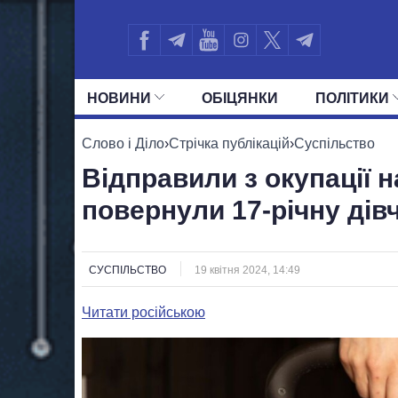
НОВИНИ
ОБIЦЯНКИ
ПОЛIТИКИ
УСІ ПОЛІТИКИ
ПРЕЗИДЕНТ І ОФ
Слово і Діло
›
Стрічка публікацій
›
Суспільство
Відправили з окупації н
повернули 17-річну дів
СУСПІЛЬСТВО
19 квітня 2024, 14:49
Читати російською