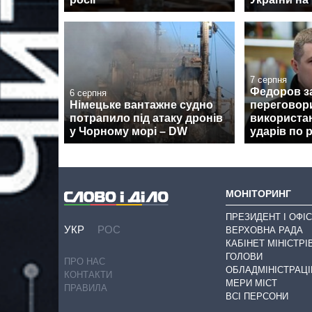
7 серпня
Федоров з
6 серпня
Німецьке вантажне судно
переговор
потрапило під атаку дронів
використан
у Чорному морі – DW
ударів по 
МОНІТОРИНГ
ПРЕЗИДЕНТ І ОФІС
УКР
РОС
ВЕРХОВНА РАДА
КАБІНЕТ МІНІСТРІ
ГОЛОВИ
ПРО НАС
ОБЛАДМІНІСТРАЦІ
КОНТАКТИ
МЕРИ МІСТ
ПРАВИЛА
ВСІ ПЕРСОНИ