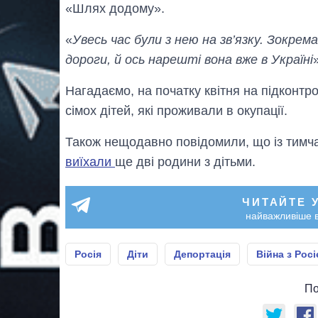
«Шлях додому».
«
Увесь час були з нею на зв’язку. Зокрем
дороги, й ось нарешті вона вже в Україні
Нагадаємо, на початку квітня на підконтр
сімох дітей, які проживали в окупації.
Також нещодавно повідомили, що із тимча
виїхали
ще дві родини з дітьми.
ЧИТАЙТЕ 
найважливіше в
Росія
Діти
Депортація
Війна з Рос
По