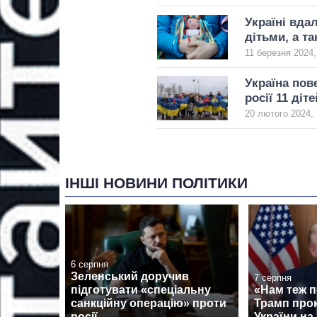
Україні вда
дітьми, а та
11 березня 2024,
Україна пов
росії 11 діте
20 лютого 2024, 
ІНШІ НОВИНИ ПОЛІТИКИ
6 серпня
Зеленський доручив
7 серпня
підготувати «спеціальну
«Нам теж п
санкційну операцію» проти
Трамп про
росії
України на 