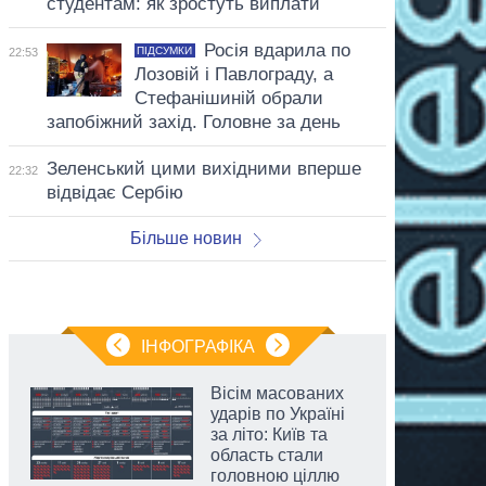
студентам: як зростуть виплати
Росія вдарила по
ПІДСУМКИ
22:53
Лозовій і Павлограду, а
Стефанішиній обрали
запобіжний захід. Головне за день
Зеленський цими вихідними вперше
22:32
відвідає Сербію
Більше новин
ІНФОГРАФІКА
Вісім масованих
ударів по Україні
за літо: Київ та
область стали
головною ціллю