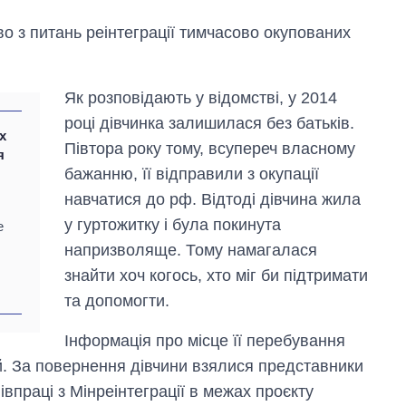
о з питань реінтеграції тимчасово окупованих
Як розповідають у відомстві, у 2014
році дівчинка залишилася без батьків.
х
Півтора року тому, всупереч власному
я
бажанню, її відправили з окупації
навчатися до рф. Відтоді дівчина жила
у гуртожитку і була покинута
е
напризволяще. Тому намагалася
знайти хоч когось, хто міг би підтримати
та допомогти.
Економіка ШІ-
Інформація про місце її перебування
гігантів: скільки
коштують і
. За повернення дівчини взялися представники
заробляють
івпраці з Мінреінтеграції в межах проєкту
OpenAI та