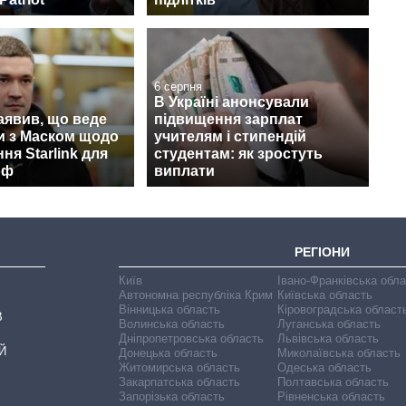
6 серпня
В Україні анонсували
аявив, що веде
підвищення зарплат
и з Маском щодо
учителям і стипендій
ня Starlink для
студентам: як зростуть
рф
виплати
РЕГІОНИ
Київ
Івано-Франківська обл
Автономна республіка Крим
Київська область
Вінницька область
Кіровоградська област
В
Волинська область
Луганська область
Дніпропетровська область
Львівська область
Й
Донецька область
Миколаївська область
Житомирська область
Одеська область
Закарпатська область
Полтавська область
Запорізька область
Рівненська область