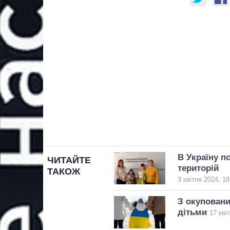
В Україну п
ЧИТАЙТЕ
територій
ТАКОЖ
3 квітня 2024, 18
З окуповани
дітьми
17 кві