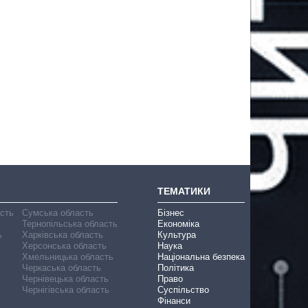
ТЕМАТИКИ
асть
Сумська область
Бізнес
Тернопільська область
Економіка
ь
Харківська область
Культура
Херсонська область
Наука
Хмельницька область
Національна безпека
Черкаська область
Політика
Чернівецька область
Право
Чернігівська область
Суспільство
Фінанси