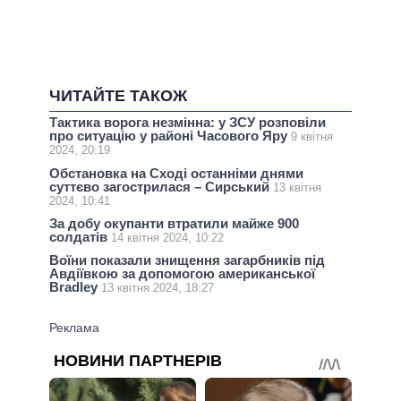
ЧИТАЙТЕ ТАКОЖ
Тактика ворога незмінна: у ЗСУ розповіли
про ситуацію у районі Часового Яру
9 квітня
2024, 20:19
​​Обстановка на Сході останніми днями
суттєво загострилася – Сирський
13 квітня
2024, 10:41
За добу окупанти втратили майже 900
солдатів
14 квітня 2024, 10:22
Воїни показали знищення загарбників під
Авдіївкою за допомогою американської
Bradley
13 квітня 2024, 18:27