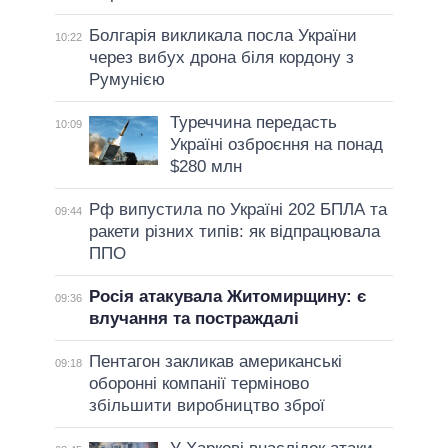
Болгарія викликала посла України
10:22
через вибух дрона біля кордону з
Румунією
Туреччина передасть
10:09
Україні озброєння на понад
$280 млн
Рф випустила по Україні 202 БПЛА та
09:44
ракети різних типів: як відпрацювала
ППО
Росія атакувала Житомирщину: є
09:36
влучання та постраждалі
Пентагон закликав американські
09:18
оборонні компанії терміново
збільшити виробництво зброї