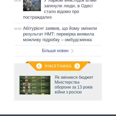
У Харкові внаслідок атаки
08:45
загинули люди, в Одесі
стало відомо про
постраждалих
Абітурієнт заявив, що йому змінили
04:59
результат НМТ: перевірка виявила
можливу підробку – омбудсменка
Більше новин
ІНФОГРАФІКА
 5
Як змінився бюджет
вго
Міністерства
оборони за 13 років
війни з росією