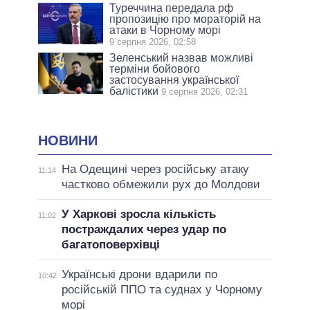
Туреччина передала рф
пропозицію про мораторій на
атаки в Чорному морі
9 серпня 2026, 02:58
Зеленський назвав можливі
терміни бойового
застосування української
балістики
9 серпня 2026, 02:31
НОВИНИ
На Одещині через російську атаку
11:14
частково обмежили рух до Молдови
У Харкові зросла кількість
11:02
постраждалих через удар по
багатоповерхівці
Українські дрони вдарили по
10:42
російській ППО та суднах у Чорному
морі