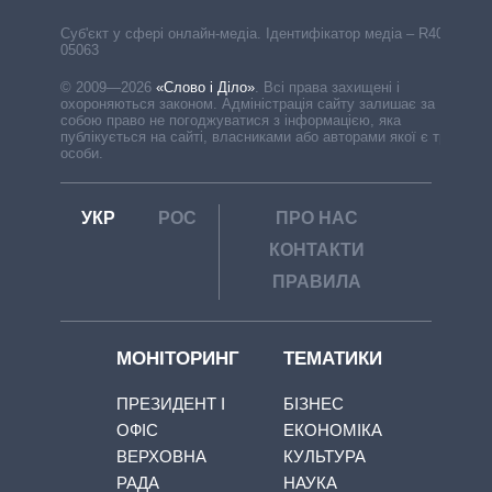
Cуб'єкт у сфері онлайн-медіа. Ідентифікатор медіа – R40-
05063
© 2009—2026
«Слово і Діло»
.
Всі права захищені і
охороняються законом. Адміністрація сайту залишає за
собою право не погоджуватися з інформацією, яка
публікується на сайті, власниками або авторами якої є треті
особи.
УКР
РОС
ПРО НАС
КОНТАКТИ
ПРАВИЛА
МОНІТОРИНГ
ТЕМАТИКИ
ПРЕЗИДЕНТ І
БІЗНЕС
ОФІС
ЕКОНОМІКА
ВЕРХОВНА
КУЛЬТУРА
РАДА
НАУКА