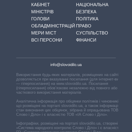
КАБІНЕТ
НАЦІОНАЛЬНА
МІНІСТРІВ
БЕЗПЕКА
ГОЛОВИ
ПОЛІТИКА
ОБЛАДМІНІСТРАЦІЙ
ПРАВО
МЕРИ МІСТ
СУСПІЛЬСТВО
ВСІ ПЕРСОНИ
ФІНАНСИ
info@slovoidilo.ua
Використання будь-яких матеріалів, розміщених на сайті,
дозволяється при вказуванні посилання (для інтернет-видань
— гіперпосилання) на www.slovoidilo.ua. Посилання
(гіперпосилання) обов’язкове незалежно від повного або
часткового використання матеріалів.
Аналітична інформація про обіцянки політиків і чиновників,
що розміщені на порталі slovoidilo.ua, а також інформація про
стан виконання цих обіцянок, зібрана й опрацьована ТОВ «ІА
Слово і Діло» і є власністю ТОВ «ІА Слово і Діло».
Інфографіки, розміщені на порталі slovoidilo.ua, створені ГО
«Система народного контролю Слово і Діло» і є власністю