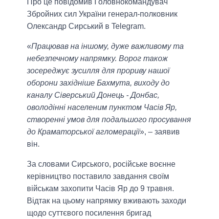
Про це повідомив Головнокомандувач
Збройних сил України генерал-полковник
Олександр Сирський в Telegram.
«
Працював на іншому, дуже важливому та
небезпечному напрямку. Ворог також
зосереджує зусилля для прориву нашої
оборони західніше Бахмута, виходу до
каналу Сіверський Донець - Донбас,
оволодінні населеним пунктом Часів Яр,
створенні умов для подальшого просування
до Краматорської агломерації
», – заявив
він.
За словами Сирського, російське воєнне
керівництво поставило завдання своїм
військам захопити Часів Яр до 9 травня.
Відтак на цьому напрямку вживають заходи
щодо суттєвого посилення бригад