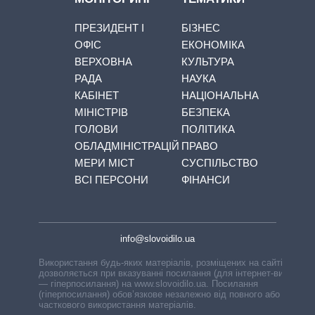
ПРЕЗИДЕНТ І
БІЗНЕС
ОФІС
ЕКОНОМІКА
ВЕРХОВНА
КУЛЬТУРА
РАДА
НАУКА
КАБІНЕТ
НАЦІОНАЛЬНА
МІНІСТРІВ
БЕЗПЕКА
ГОЛОВИ
ПОЛІТИКА
ОБЛАДМІНІСТРАЦІЙ
ПРАВО
МЕРИ МІСТ
СУСПІЛЬСТВО
ВСІ ПЕРСОНИ
ФІНАНСИ
info@slovoidilo.ua
Використання будь-яких матеріалів, розміщених на сайті,
дозволяється при вказуванні посилання (для інтернет-видань
— гіперпосилання) на www.slovoidilo.ua. Посилання
(гіперпосилання) обов’язкове незалежно від повного або
часткового використання матеріалів.