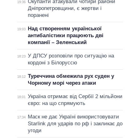
Окупанти атакували чотири райони
19:36
Дніпропетровщини, є жертви і
поранені
Над створенням української
19:03
антибалістики працюють дві
компанії – Зеленський
У ДПСУ розповіли про ситуацію на
18:23
кордоні з Білоруссю
Туреччина обмежила рух суден у
18:12
Чорному морі через атаки
Україна отримає від Сербії 2 мільйони
18:01
євро: на що спрямують
Маск не дає Україні використовувати
17:34
Starlink для ударів по рф і закликає до
угоди