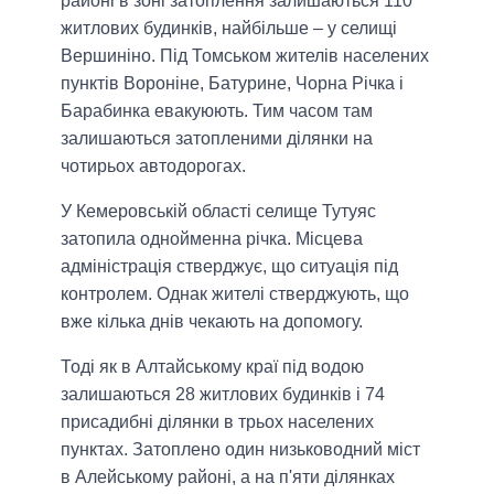
районі в зоні затоплення залишаються 110
житлових будинків, найбільше – у селищі
Вершиніно. Під Томськом жителів населених
пунктів Вороніне, Батурине, Чорна Річка і
Барабинка евакуюють. Тим часом там
залишаються затопленими ділянки на
чотирьох автодорогах.
У Кемеровській області селище Тутуяс
затопила однойменна річка. Місцева
адміністрація стверджує, що ситуація під
контролем. Однак жителі стверджують, що
вже кілька днів чекають на допомогу.
Тоді як в Алтайському краї під водою
залишаються 28 житлових будинків і 74
присадибні ділянки в трьох населених
пунктах. Затоплено один низьководний міст
в Алейському районі, а на п'яти ділянках