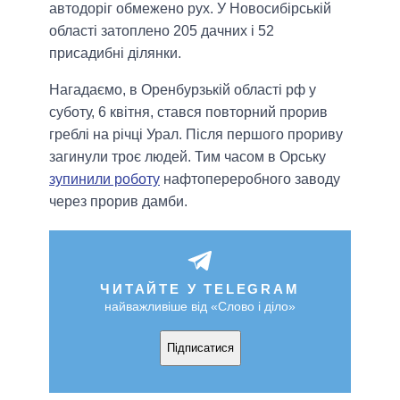
автодоріг обмежено рух. У Новосибірській
області затоплено 205 дачних і 52
присадибні ділянки.
Нагадаємо, в Оренбурзькій області рф у
суботу, 6 квітня, стався повторний прорив
греблі на річці Урал. Після першого прориву
загинули троє людей. Тим часом в Орську
зупинили роботу
нафтопереробного заводу
через прорив дамби.
ЧИТАЙТЕ У TELEGRAM
найважливіше від «Слово і діло»
Підписатися