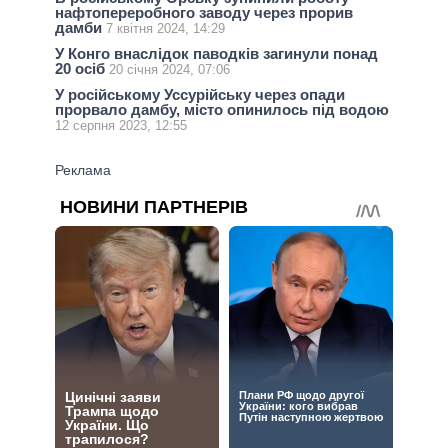
нафтопереробного заводу через прорив
дамби
7 квітня 2024, 14:29
У Конго внаслідок паводків загинули понад
20 осіб
20 січня 2024, 07:06
У російському Уссурійську через опади
прорвало дамбу, місто опинилось під водою
12 серпня 2023, 12:55