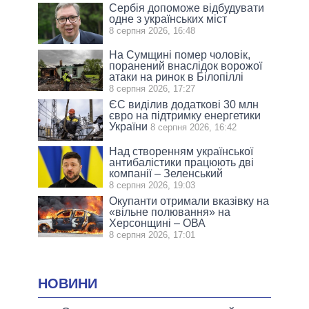
Сербія допоможе відбудувати
одне з українських міст
8 серпня 2026, 16:48
На Сумщині помер чоловік,
поранений внаслідок ворожої
атаки на ринок в Білопіллі
8 серпня 2026, 17:27
ЄС виділив додаткові 30 млн
євро на підтримку енергетики
України
8 серпня 2026, 16:42
Над створенням української
антибалістики працюють дві
компанії – Зеленський
8 серпня 2026, 19:03
Окупанти отримали вказівку на
«вільне полювання» на
Херсонщині – ОВА
8 серпня 2026, 17:01
НОВИНИ