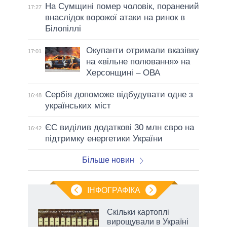
На Сумщині помер чоловік, поранений
17:27
внаслідок ворожої атаки на ринок в
Білопіллі
Окупанти отримали вказівку
17:01
на «вільне полювання» на
Херсонщині – ОВА
Сербія допоможе відбудувати одне з
16:48
українських міст
ЄС виділив додаткові 30 млн євро на
16:42
підтримку енергетики України
Більше новин
ІНФОГРАФІКА
жет
Скільки картоплі
вирощували в Україні