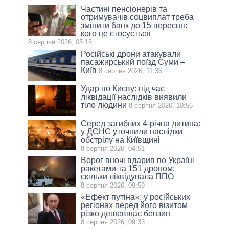
Частині пенсіонерів та
отримувачів соцвиплат треба
змінити банк до 15 вересня:
кого це стосується
8 серпня 2026, 05:15
Російські дрони атакували
пасажирський поїзд Суми –
Київ
8 серпня 2026, 11:36
Удар по Києву: під час
ліквідації наслідків виявили
тіло людини
8 серпня 2026, 10:56
Серед загиблих 4-річна дитина:
у ДСНС уточнили наслідки
обстрілу на Київщині
8 серпня 2026, 04:51
Ворог вночі вдарив по Україні
ракетами та 151 дроном:
скільки ліквідувала ППО
8 серпня 2026, 09:59
«Ефект путіна»: у російських
регіонах перед його візитом
різко дешевшає бензин
8 серпня 2026, 09:33