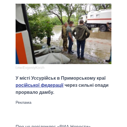
t.me/EvgeniyKorzh
У місті Уссурійськ в Приморському краї
російської федерації
через сильні опади
прорвало дамбу.
Про це повідомляє «РИА Новости».