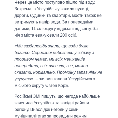
Через це місто поступово пішло під воду.
Зокрема, в Уссурійську залило вулиці,
дороги, будинки та квартири, мости також не
витримують напір води. За попередніми
даними, 11 сіл округу відрізані від світу. За
ніч з міста евакуювали 200 осіб.
«
Ми заздалегідь знали, що води дуже
багато. Серйозної небезпеки у зв’язку з
проривом немає, ми всіх мешканців
попередили, всіх вивезли, все, можна
сказати, нормально. Промоїну зараз ніяк не
усунути
», – заявив голова Уссурійського
міського округу Євген Корж.
Російські ЗМІ пишуть, що негода найбільше
зачепила Уссурійськ та західні райони
регіону. Внаслідок негоди у семи
муніципалітетах запровадили режим