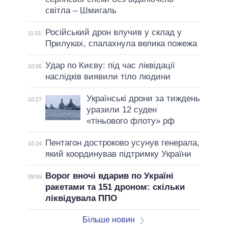
світла – Шмигаль
Російський дрон влучив у склад у
11:01
Прилуках, спалахнула велика пожежа
Удар по Києву: під час ліквідації
10:56
наслідків виявили тіло людини
Українські дрони за тиждень
10:27
уразили 12 суден
«тіньового флоту» рф
Пентагон достроково усунув генерала,
10:24
який координував підтримку України
Ворог вночі вдарив по Україні
09:59
ракетами та 151 дроном: скільки
ліквідувала ППО
Більше новин