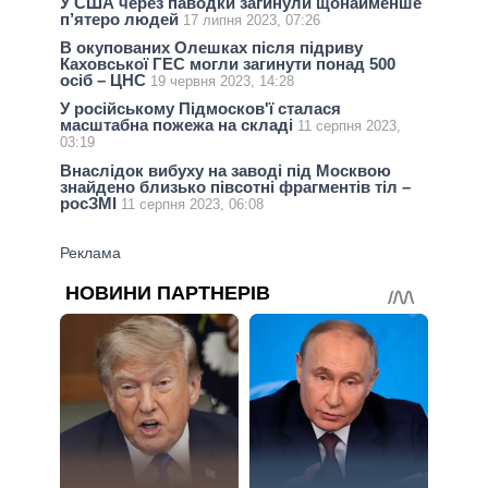
У США через паводки загинули щонайменше
п’ятеро людей
17 липня 2023, 07:26
В окупованих Олешках після підриву
Каховської ГЕС могли загинути понад 500
осіб – ЦНС
19 червня 2023, 14:28
У російському Підмосков'ї сталася
масштабна пожежа на складі
11 серпня 2023,
03:19
Внаслідок вибуху на заводі під Москвою
знайдено близько півсотні фрагментів тіл –
росЗМІ
11 серпня 2023, 06:08