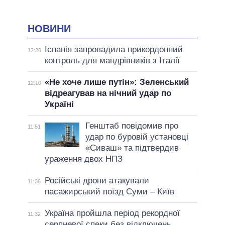
НОВИНИ
Іспанія запровадила прикордонний
12:26
контроль для мандрівників з Італії
«Не хоче лише путін»: Зеленський
12:10
відреагував на нічний удар по
Україні
Генштаб повідомив про
11:51
удар по буровій установці
«Сиваш» та підтвердив
ураження двох НПЗ
Російські дрони атакували
11:36
пасажирський поїзд Суми – Київ
Україна пройшла період рекордної
11:32
серпневої спеки без відключень