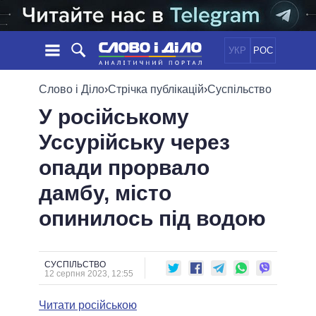
УКР
РОС
НОВИНИ
Слово і Діло
›
Стрічка публікацій
›
Суспільство
У російському
ОБIЦЯНКИ
СТРІЧКА
ПОЛІТИКА
Уссурійську через
ПОДІЇ
ЕКОНОМІКА
ПОЛIТИКИ
опади прорвало
СТАТТІ
СУСПІЛЬСТВО
ІНФОГРАФІКА
ДУМКИ
СВІТ
УСІ ПОЛІТИКИ
дамбу, місто
ОГЛЯДИ
ПРЕЗИДЕНТ І ОФІС
опинилось під водою
ВІДЕО
ДАЙДЖЕСТИ
ВЕРХОВНА РАДА
ПІДТРИМАТИ
КАБІНЕТ МІНІСТРІВ
ГОЛОВИ ОБЛАДМІНІСТРАЦІЙ
СУСПІЛЬСТВО
ПОРІВНЯННЯ ПОЛІТИКІВ
12 серпня 2023, 12:55
МЕРИ МІСТ
Читати російською
ВСІ ПЕРСОНИ