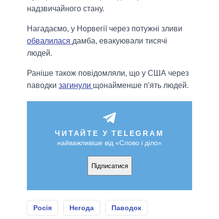
надзвичайного стану.
Нагадаємо, у Норвегії через потужні зливи
обвалилася
дамба, евакуювали тисячі
людей.
Раніше також повідомляли, що у США через
паводки
загинули
щонайменше п'ять людей.
ЧИТАЙТЕ У TELEGRAM
найважливіше від «Слово і діло»
Підписатися
Росія
Негода
Паводок