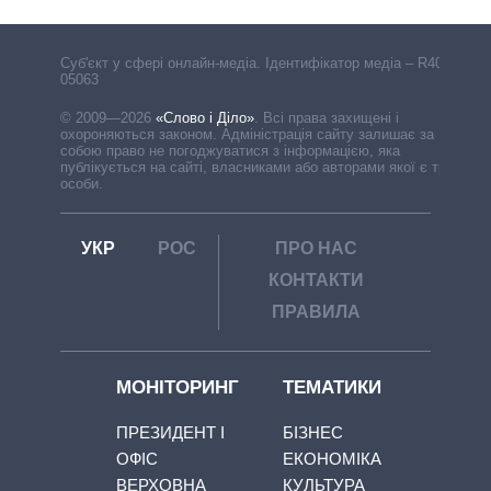
Cуб'єкт у сфері онлайн-медіа. Ідентифікатор медіа – R40-
05063
© 2009—2026
«Слово і Діло»
.
Всі права захищені і
охороняються законом. Адміністрація сайту залишає за
собою право не погоджуватися з інформацією, яка
публікується на сайті, власниками або авторами якої є треті
особи.
УКР
РОС
ПРО НАС
КОНТАКТИ
ПРАВИЛА
МОНІТОРИНГ
ТЕМАТИКИ
ПРЕЗИДЕНТ І
БІЗНЕС
ОФІС
ЕКОНОМІКА
ВЕРХОВНА
КУЛЬТУРА