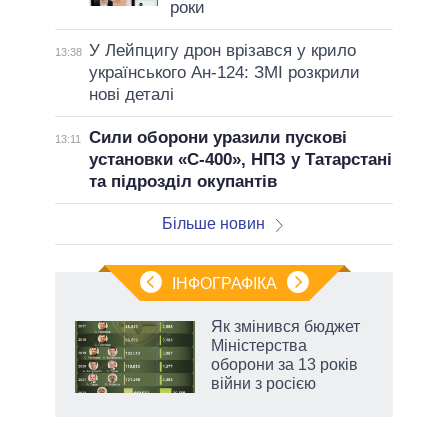
роки
У Лейпцигу дрон врізався у крило
13:38
українського Ан-124: ЗМІ розкрили
нові деталі
Сили оборони уразили пускові
13:11
установки «С-400», НПЗ у Татарстані
та підрозділ окупантів
Більше новин
ІНФОГРАФІКА
 5
Як змінився бюджет
вго
Міністерства
оборони за 13 років
війни з росією
аспі