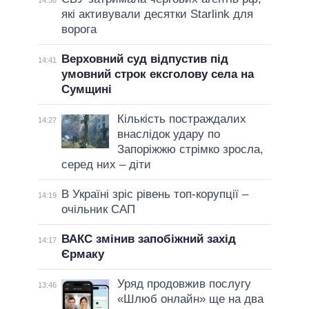
які активували десятки Starlink для
ворога
Верховний суд відпустив під
14:41
умовний строк ексголову села на
Сумщині
Кількість постраждалих
14:27
внаслідок удару по
Запоріжжю стрімко зросла,
серед них – діти
В Україні зріс рівень топ-корупції –
14:19
очільник САП
ВАКС змінив запобіжний захід
14:17
Єрмаку
Уряд продовжив послугу
13:46
«Шлюб онлайн» ще на два