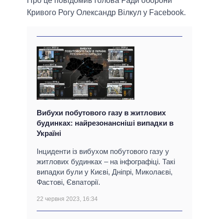
Про це повідомив голова Ради оборони
Кривого Рогу Олександр Вілкул у Facebook.
Вибухи побутового газу в житлових
будинках: найрезонансніші випадки в
Україні
Інциденти із вибухом побутового газу у
житлових будинках – на інфографіці. Такі
випадки були у Києві, Дніпрі, Миколаєві,
Фастові, Євпаторії.
22 червня 2023, 16:34