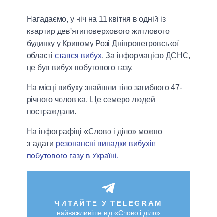
Нагадаємо, у ніч на 11 квітня в одній із
квартир дев'ятиповерхового житлового
будинку у Кривому Розі Дніпропетровської
області
стався вибух
. За інформацією ДСНС,
це був вибух побутового газу.
На місці вибуху знайшли тіло загиблого 47-
річного чоловіка. Ще семеро людей
постраждали.
На інфографіці «Слово і діло» можно
згадати
резонансні випадки вибухів
побутового газу в Україні.
ЧИТАЙТЕ У TELEGRAM
найважливіше від «Слово і діло»