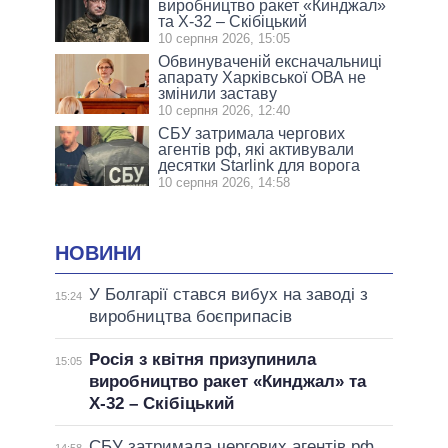
виробництво ракет «Кинджал»
та Х-32 – Скібіцький
10 серпня 2026, 15:05
Обвинуваченій ексначальниці
апарату Харківської ОВА не
змінили заставу
10 серпня 2026, 12:40
СБУ затримала чергових
агентів рф, які активували
десятки Starlink для ворога
10 серпня 2026, 14:58
НОВИНИ
У Болгарії стався вибух на заводі з
15:24
виробництва боєприпасів
Росія з квітня призупинила
15:05
виробництво ракет «Кинджал» та
Х-32 – Скібіцький
СБУ затримала чергових агентів рф,
14:58