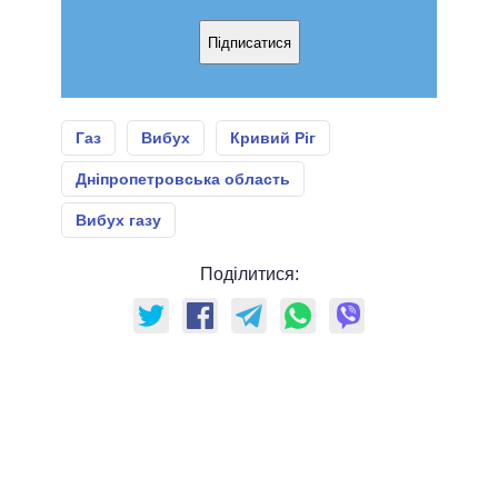
Підписатися
Газ
Вибух
Кривий Ріг
Дніпропетровська область
Вибух газу
Поділитися: