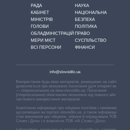
РАДА
НАУКА
КАБІНЕТ
НАЦІОНАЛЬНА
МІНІСТРІВ
БЕЗПЕКА
ГОЛОВИ
ПОЛІТИКА
ОБЛАДМІНІСТРАЦІЙ
ПРАВО
МЕРИ МІСТ
СУСПІЛЬСТВО
ВСІ ПЕРСОНИ
ФІНАНСИ
info@slovoidilo.ua
Використання будь-яких матеріалів, розміщених на сайті,
дозволяється при вказуванні посилання (для інтернет-видань
— гіперпосилання) на www.slovoidilo.ua. Посилання
(гіперпосилання) обов’язкове незалежно від повного або
часткового використання матеріалів.
Аналітична інформація про обіцянки політиків і чиновників,
що розміщені на порталі slovoidilo.ua, а також інформація про
стан виконання цих обіцянок, зібрана й опрацьована ТОВ «ІА
Слово і Діло» і є власністю ТОВ «ІА Слово і Діло».
Інфографіки, розміщені на порталі slovoidilo.ua, створені ГО