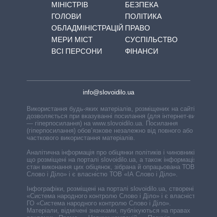
МІНІСТРІВ
БЕЗПЕКА
ГОЛОВИ
ПОЛІТИКА
ОБЛАДМІНІСТРАЦІЙ
ПРАВО
МЕРИ МІСТ
СУСПІЛЬСТВО
ВСІ ПЕРСОНИ
ФІНАНСИ
info@slovoidilo.ua
Використання будь-яких матеріалів, розміщених на сайті,
дозволяється при вказуванні посилання (для інтернет-видань
— гіперпосилання) на www.slovoidilo.ua. Посилання
(гіперпосилання) обов’язкове незалежно від повного або
часткового використання матеріалів.
Аналітична інформація про обіцянки політиків і чиновників,
що розміщені на порталі slovoidilo.ua, а також інформація про
стан виконання цих обіцянок, зібрана й опрацьована ТОВ «ІА
Слово і Діло» і є власністю ТОВ «ІА Слово і Діло».
Інфографіки, розміщені на порталі slovoidilo.ua, створені ГО
«Система народного контролю Слово і Діло» і є власністю
ГО «Система народного контролю Слово і Діло».
Матеріали, відмічені значками, публікуються на правах