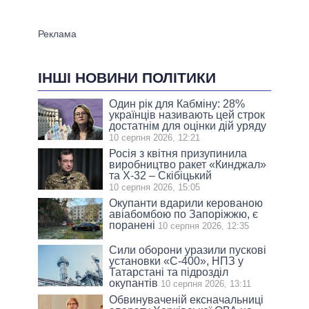
ІНШІ НОВИНИ ПОЛІТИКИ
Один рік для Кабміну: 28%
українців називають цей строк
достатнім для оцінки дій уряду
10 серпня 2026, 12:21
Росія з квітня призупинила
виробництво ракет «Кинджал»
та Х-32 – Скібіцький
10 серпня 2026, 15:05
Окупанти вдарили керованою
авіабомбою по Запоріжжю, є
поранені
10 серпня 2026, 12:35
Сили оборони уразили пускові
установки «С-400», НПЗ у
Татарстані та підрозділ
окупантів
10 серпня 2026, 13:11
Обвинуваченій ексначальниці