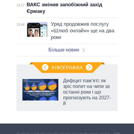
ВАКС змінив запобіжний захід
14:17
Єрмаку
Уряд продовжив послугу
13:46
«Шлюб онлайн» ще на два
роки
Більше новин
ІНФОГРАФІКА
Дефіцит пам’яті: як
 за
зріс попит на чипи за
асть
останні роки і що
прогнозують на 2027-
й