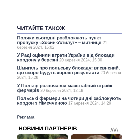
ЧИТАЙТЕ ТАКОЖ
Поляки сьогодні розблокують пункт
пропуску «Зосин-Устилуг» – митниця
21
березня 2024, 16:02
У Раді оцінили втрати України від блокади
кордону у березні
20 березня 2024, 15:00
Шмигаль про польську блокаду: впевнений,
що скоро будуть хороші результати
20 березня
2024, 15:28
У Польщі розпочався масштабний страйк
фермерів
20 березня 2024, 12:19
Польські фермери на чотири дні заблокують
кордон з Німеччиною
17 березня 2024, 14:29