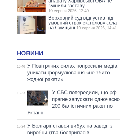
апарату Харківської ОВА не
змінили заставу
10 серпня 2026, 12:40
Верховний суд відпустив під
умовний строк ексголову села
на Сумщині
10 серпня 2026, 14:41
НОВИНИ
У Повітряних силах попросили медіа
15:46
уникати формулювання «не збито
жодної ракети»
У СБС попередили, що рф
15:33
прагне запускати одночасно
200 балістичних ракет по
Україні
У Болгарії стався вибух на заводі з
15:24
виробництва боєприпасів