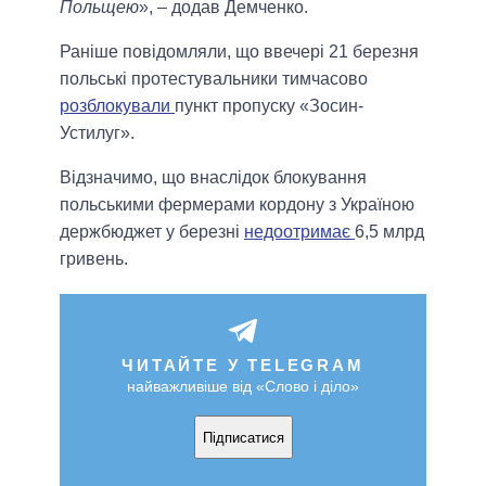
Польщею
», – додав Демченко.
Раніше повідомляли, що ввечері 21 березня
польські протестувальники тимчасово
розблокували
пункт пропуску «Зосин-
Устилуг».
Відзначимо, що внаслідок блокування
польськими фермерами кордону з Україною
держбюджет у березні
недоотримає
6,5 млрд
гривень.
ЧИТАЙТЕ У TELEGRAM
найважливіше від «Слово і діло»
Підписатися