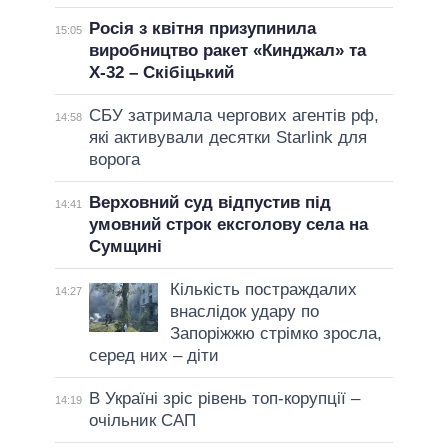
Росія з квітня призупинила
15:05
виробництво ракет «Кинджал» та
Х-32 – Скібіцький
СБУ затримала чергових агентів рф,
14:58
які активували десятки Starlink для
ворога
Верховний суд відпустив під
14:41
умовний строк ексголову села на
Сумщині
Кількість постраждалих
14:27
внаслідок удару по
Запоріжжю стрімко зросла,
серед них – діти
В Україні зріс рівень топ-корупції –
14:19
очільник САП