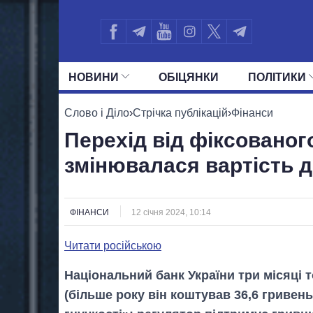
НОВИНИ
ОБIЦЯНКИ
ПОЛIТИКИ
УСІ ПОЛІТИКИ
ПРЕЗИДЕНТ І ОФ
Слово і Діло
›
Стрічка публікацій
›
Фінанси
Перехід від фіксованого
змінювалася вартість д
ФІНАНСИ
12 січня 2024, 10:14
Читати російською
Національний банк України три місяці 
(більше року він коштував 36,6 гривен