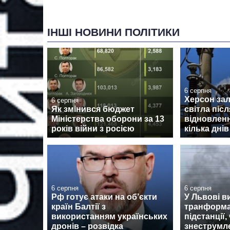
ІНШІ НОВИНИ ПОЛІТИКИ
6 серпня
Херсон за
6 серпня
Як змінився бюджет
світла післ
Міністерства оборони за 13
відновлен
років війни з росією
кілька днів
6 серпня
6 серпня
Рф готує атаки на об’єкти
У Львові в
країн Балтії з
транформа
використанням українських
підстанції,
дронів – розвідка
знеструмл