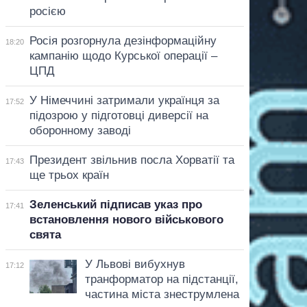
росією
Росія розгорнула дезінформаційну
18:20
кампанію щодо Курської операції –
ЦПД
У Німеччині затримали українця за
17:52
підозрою у підготовці диверсії на
оборонному заводі
Президент звільнив посла Хорватії та
17:43
ще трьох країн
Зеленський підписав указ про
17:41
встановлення нового військового
свята
У Львові вибухнув
17:12
транформатор на підстанції,
частина міста знеструмлена