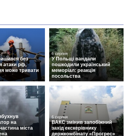
6 серпня
лишився без
У Польщі вандали
я атаки рф,
пошкодили український
ня може тривати
меморіал: реакція
посольства
ибухнув
6 серпня
тор на
ВАКС змінив запобіжний
 частина міста
захід екскерівнику
ена
держкомбінату «Прогрес»