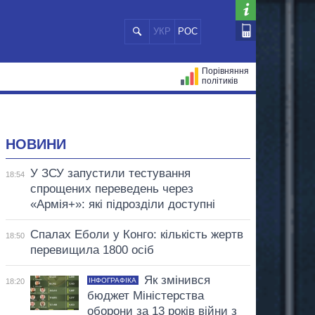
УКР
РОС
Порівняння
політиків
ЦІЙ
МЕРИ МІСТ
ВСІ ПЕРСОНИ
НОВИНИ
У ЗСУ запустили тестування
18:54
спрощених переведень через
«Армія+»: які підрозділи доступні
Спалах Еболи у Конго: кількість жертв
18:50
перевищила 1800 осіб
Як змінився
ІНФОГРАФІКА
18:20
бюджет Міністерства
оборони за 13 років війни з