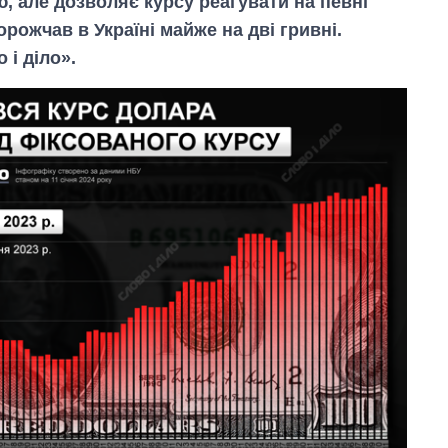
ю, але дозволяє курсу реагувати на певні
орожчав в Україні майже на дві гривні.
 і діло».