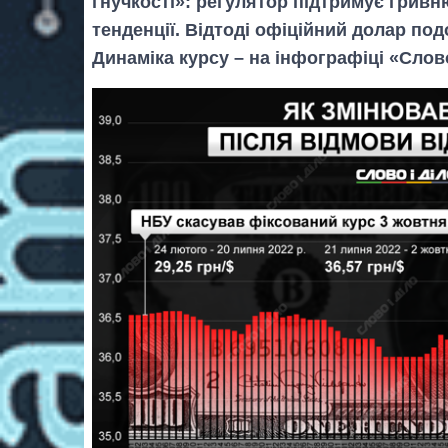
гнучкості»: регулятор підтримує гривн
тенденції. Відтоді офіційний долар под
Динаміка курсу – на інфографіці «Слово