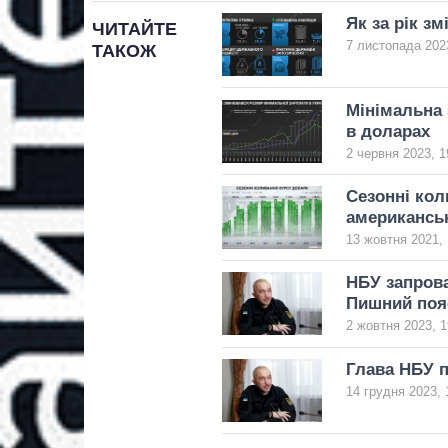
Як за рік зм
ЧИТАЙТЕ
7 листопада 2023
ТАКОЖ
Мінімальна 
в доларах
2 червня 2023, 1
Сезонні кол
американсь
13 жовтня 2021, 
НБУ запрова
Пишний пояс
2 жовтня 2023, 1
Глава НБУ п
14 грудня 2023, 