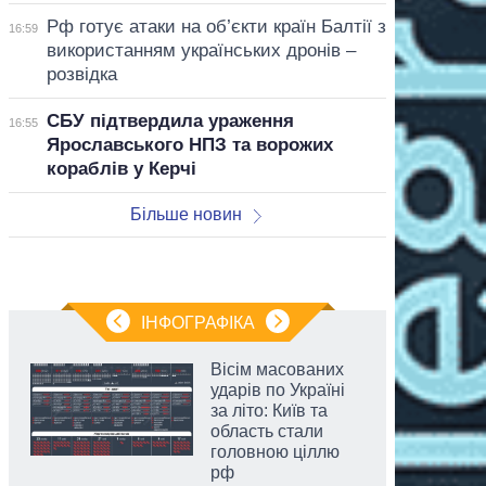
Рф готує атаки на об’єкти країн Балтії з
16:59
використанням українських дронів –
розвідка
СБУ підтвердила ураження
16:55
Ярославського НПЗ та ворожих
кораблів у Керчі
Більше новин
ІНФОГРАФІКА
Вісім масованих
ударів по Україні
за літо: Київ та
область стали
головною ціллю
рф