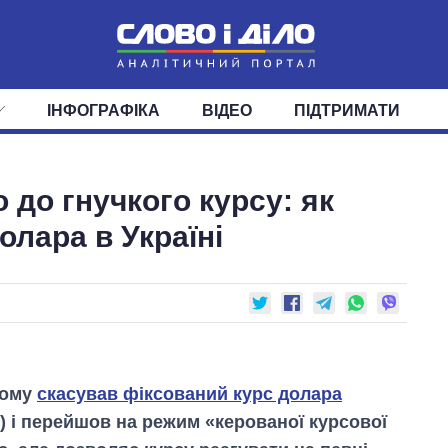
ІНФОГРАФІКА
ВІДЕО
ПІДТРИМАТИ
ІС
СТРІЧКА
ВЕРХОВНА РАДА
ПОДІЇ
СТАТТІ
КАБІНЕТ МІНІСТРІВ
ДУМКИ
ОГЛЯДИ
ГОЛОВИ ОБЛАДМІНІСТРА
ДАЙДЖЕСТИ
 до гнучкого курсу: як
ПОЛІТИКА
ДЕПУТАТИ
ЕКОНОМІКА
КОМІТЕТИ
СУСПІЛЬСТВО
ФРАКЦІЇ
ОКРУГИ
СВІТ
олара в Україні
тому
скасував фіксований курс долара
ь) і перейшов на режим «керованої курсової