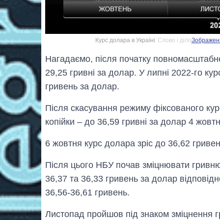
Курс долара в Україні
Слово і діло
Зображенн
Нагадаємо, після початку повномасштабно
29,25 гривні за долар. У липні 2022-го ку
гривень за долар.
Після скасування режиму фіксованого кур
копійки – до 36,59 гривні за долар 4 жовтн
6 жовтня курс долара зріс до 36,62 гривен
Після цього НБУ почав зміцнювати гривню
36,37 та 36,33 гривень за долар відповід
36,56-36,61 гривень.
Листопад пройшов під знаком зміцнення гр