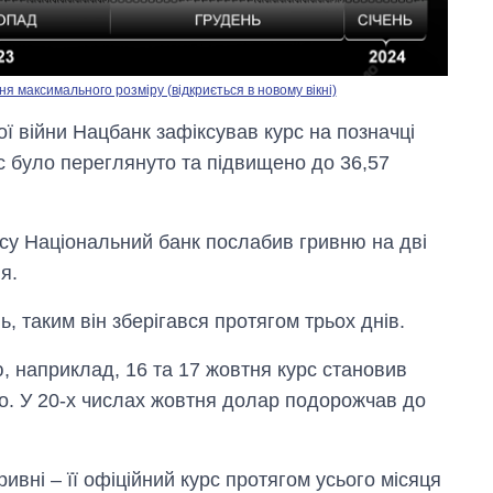
я максимального розміру (відкриється в новому вікні)
ї війни Нацбанк зафіксував курс на позначці
рс було переглянуто та підвищено до 36,57
су Національний банк послабив гривню на дві
я.
ь, таким він зберігався протягом трьох днів.
, наприклад, 16 та 17 жовтня курс становив
Економіка ШІ-
гігантів: скільки
но. У 20-х числах жовтня долар подорожчав до
коштують і
заробляють
OpenAI та
ивні – її офіційний курс протягом усього місяця
Anthropic