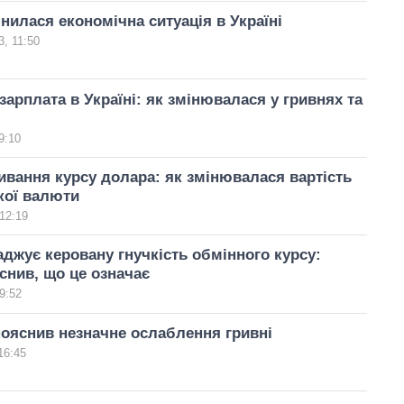
інилася економічна ситуація в Україні
, 11:50
зарплата в Україні: як змінювалася у гривнях та
9:10
ивання курсу долара: як змінювалася вартість
кої валюти
12:19
джує керовану гнучкість обмінного курсу:
нив, що це означає
9:52
ояснив незначне ослаблення гривні
16:45