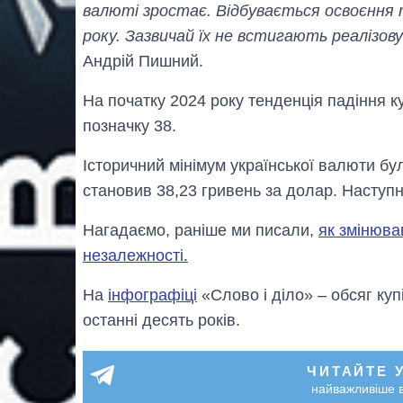
валюті зростає. Відбувається освоєнн
року. Зазвичай їх не встигають реалізов
Андрій Пишний.
На початку 2024 року тенденція падіння к
позначку 38.
Історичний мінімум української валюти бу
становив 38,23 гривень за долар. Наступн
Нагадаємо, раніше ми писали,
як змінюва
незалежності.
На
інфографіці
«Слово і діло» – обсяг куп
останні десять років.
ЧИТАЙТЕ 
найважливіше в