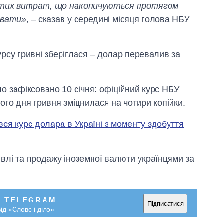
я тих витрат, що накопичуються протягом
увати»
, – сказав у середині місяця голова НБУ
урсу гривні зберіглася – долар перевалив за
ло зафіксовано 10 січня: офіційний курс НБУ
ого дня гривня зміцнилася на чотири копійки.
вся курс долара в Україні з моменту здобуття
івлі та продажу іноземної валюти українцями за
У TELEGRAM
Підписатися
ід «Слово і діло»