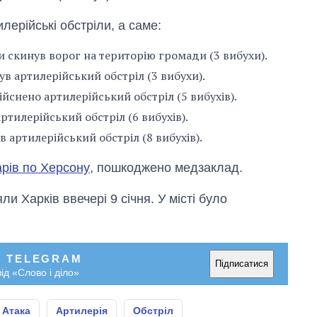
магістратуру та
аспірантуру
ерійські обстріли, а саме:
и скинув ворог на територію громади (3 вибухи).
в артилерійський обстріл (3 вибухи).
йснено артилерійський обстріл (5 вибухів).
ртилерійський обстріл (6 вибухів).
 артилерійський обстріл (8 вибухів).
арів по Херсону
, пошкоджено медзаклад.
ли Харків ввечері 9 січня. У місті було
У TELEGRAM
Підписатися
ід «Слово і діло»
Атака
Артилерія
Обстріл