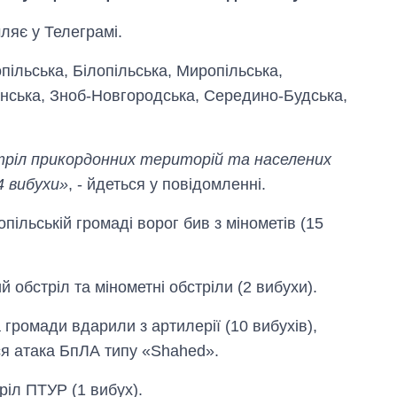
ляє у Телеграмі.
пільська, Білопільська, Миропільська,
нська, Зноб-Новгородська, Середино-Будська,
тріл прикордонних територій та населених
4 вибухи»
, - йдеться у повідомленні.
опільській громаді ворог бив з мінометів (15
 обстріл та мінометні обстріли (2 вибухи).
 громади вдарили з артилерії (10 вибухів),
Як за 10 років
ася атака БпЛА типу «Shahed».
змінилася кількість
вступників на
ріл ПТУР (1 вибух).
бакалаврат,