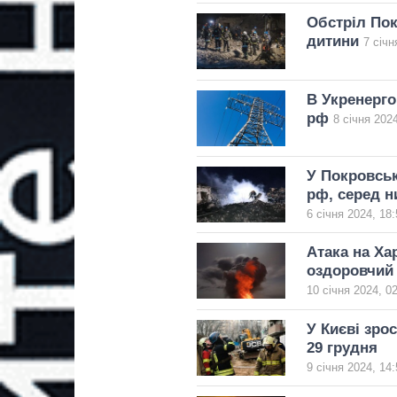
Обстріл Пок
дитини
7 січн
В Укренерго
рф
8 січня 2024
У Покровськ
рф, серед ни
6 січня 2024, 18:
Атака на Ха
оздоровчий
10 січня 2024, 0
У Києві зро
29 грудня
9 січня 2024, 14: