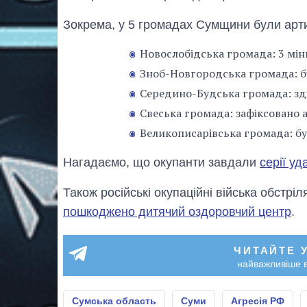
Зокрема, у 5 громадах Сумщини були артил
Новослобідська громада: 3 мін
Зноб-Новгородська громада: бу
Середино-Будська громада: зді
Свеська громада: зафіксовано а
Великописарівська громада: був
Нагадаємо, що окупанти завдали
серії уд
Також російські окупаційні війська обстріля
пошкоджено дитячий оздоровчий центр
.
ЧИТАЙТЕ 
найважливіше в
Сумська область
Суми
Агресія РФ