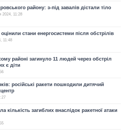
ровського району: з-під завалів дістали тіло
я 2024, 11:28
 оцінили стани енергосистеми після обстрілів
, 11:48
ому районі загинуло 11 людей через обстріл
х є діти
56
рків: російські ракети пошкодили дитячий
 центр
2:27
сла кількість загиблих внаслідок ракетної атаки
55