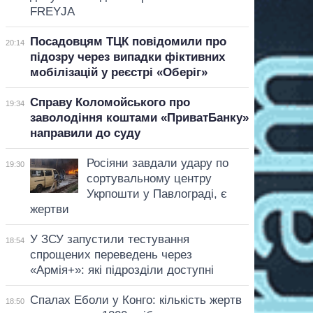
FREYJA
Посадовцям ТЦК повідомили про
20:14
підозру через випадки фіктивних
мобілізацій у реєстрі «Оберіг»
Справу Коломойського про
19:34
заволодіння коштами «ПриватБанку»
направили до суду
Росіяни завдали удару по
19:30
сортувальному центру
Укрпошти у Павлограді, є
жертви
У ЗСУ запустили тестування
18:54
спрощених переведень через
«Армія+»: які підрозділи доступні
Спалах Еболи у Конго: кількість жертв
18:50