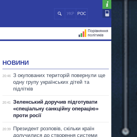
УКР
РОС
Порівняння
політиків
ЦІЙ
МЕРИ МІСТ
ВСІ ПЕРСОНИ
НОВИНИ
З окупованих територій повернули ще
20:46
одну групу українських дітей та
підлітків
Зеленський доручив підготувати
20:41
«спеціальну санкційну операцію»
проти росії
Президент розповів, скільки країн
20:39
долучилися до створення системи