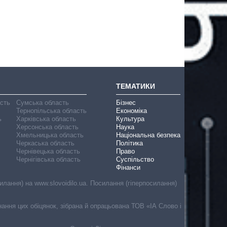
ТЕМАТИКИ
асть
Сумська область
Бізнес
Тернопільська область
Економіка
ь
Харківська область
Культура
Херсонська область
Наука
Хмельницька область
Національна безпека
Черкаська область
Політика
Чернівецька область
Право
Чернігівська область
Суспільство
Фінанси
лання) на www.slovoidilo.ua. Посилання (гіперпосилання)
онання цих обіцянок, зібрана й опрацьована ТОВ «ІА Слово і