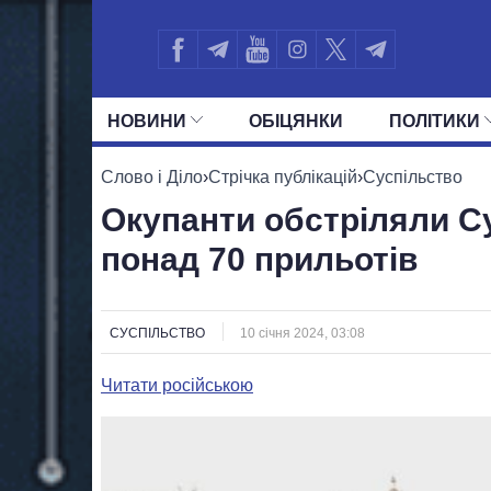
НОВИНИ
ОБIЦЯНКИ
ПОЛIТИКИ
УСІ ПОЛІТИКИ
ПРЕЗИДЕНТ І ОФ
Слово і Діло
›
Стрічка публікацій
›
Суспільство
Окупанти обстріляли Су
понад 70 прильотів
СУСПІЛЬСТВО
10 січня 2024, 03:08
Читати російською