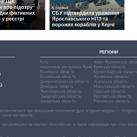
м ТЦК
 про підозру
6 серпня
дки фіктивних
СБУ підтвердила ураження
 у реєстрі
Ярославського НПЗ та
ворожих кораблів у Керчі
РЕГІОНИ
Київ
Івано-Франківська обл
Автономна республіка Крим
Київська область
Вінницька область
Кіровоградська област
В
Волинська область
Луганська область
Дніпропетровська область
Львівська область
Й
Донецька область
Миколаївська область
Житомирська область
Одеська область
Закарпатська область
Полтавська область
Запорізька область
Рівненська область
 дозволяється при вказуванні посилання (для інтернет-видань — гіперпоси
стання матеріалів.
, що розміщені на порталі slovoidilo.ua, а також інформація про стан вик