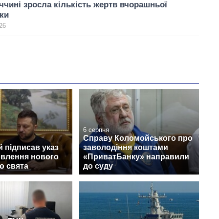
чині зросла кількість жертв вчорашньої
аки
26
6 серпня
Справу Коломойського про
 підписав указ
заволодіння коштами
овлення нового
«ПриватБанку» направили
о свята
до суду