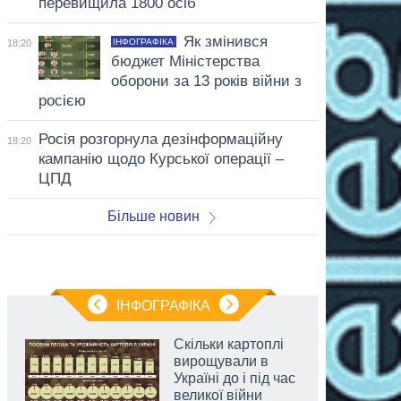
перевищила 1800 осіб
Як змінився
ІНФОГРАФІКА
18:20
бюджет Міністерства
оборони за 13 років війни з
росією
Росія розгорнула дезінформаційну
18:20
кампанію щодо Курської операції –
ЦПД
Більше новин
ІНФОГРАФІКА
Скільки картоплі
вирощували в
Україні до і під час
великої війни