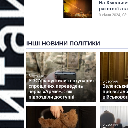
На Хмельнич
ракетної ат
9 січня 2024, 08:
ІНШІ НОВИНИ ПОЛІТИКИ
6 серпня
У ЗСУ запустили тестування
6 серпня
спрощених переведень
Зеленський
через «Армія+»: які
про встан
підрозділи доступні
військовог
6 серпня