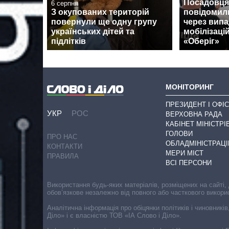
Посадовця
6 серпня
З окупованих територій
повідомили
повернули ще одну групу
через випа
українських дітей та
мобілізацій
підлітків
«Оберіг»
МОНІТОРИНГ
ПРЕЗИДЕНТ І ОФІС
УКР
РОС
ВЕРХОВНА РАДА
КАБІНЕТ МІНІСТРІ
ГОЛОВИ
ПРО НАС
ОБЛАДМІНІСТРАЦІ
КОНТАКТИ
МЕРИ МІСТ
ПРАВИЛА
ВСІ ПЕРСОНИ
Використання будь-яких матеріалів, розміщених на сайті,
обов’язкове незалежно від повного або часткового викори
Аналітична інформація про обіцянки політиків і чиновників
Діло» і є власністю ТОВ «ІА Слово і Діло».