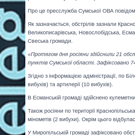
Про це пресслужба Сумської ОВА повідом
Як зазначається, обстрілів зазнали Красно
Великописарівська, Новослобідська, Есма
Свеська громади.
«Протягом дня росіяни здійснили 21 обс
пунктів Сумської області. Зафіксовано 7
Згідно з інформацією адміністрації, по Біл
вибухів) та артилерії (10 вибухів).
В Есманській громаді здійснено кулеметний
Також росіяни по території Краснопільська
мінометів (2 вибухи). Окрім цього відбул
У Миропільській громаді зафіксовано обст