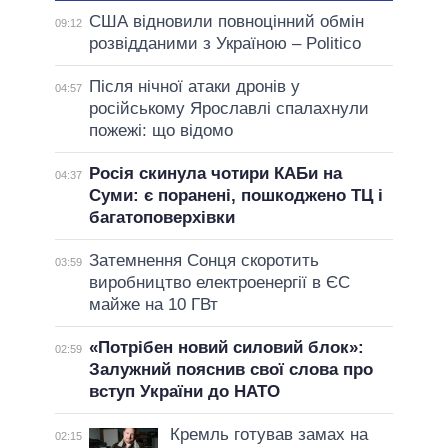
США відновили повноцінний обмін
09:12
розвідданими з Україною – Politico
Після нічної атаки дронів у
04:57
російському Ярославлі спалахнули
пожежі: що відомо
Росія скинула чотири КАБи на
04:37
Суми: є поранені, пошкоджено ТЦ і
багатоповерхівки
Затемнення Сонця скоротить
03:59
виробництво електроенергії в ЄС
майже на 10 ГВт
«Потрібен новий силовий блок»:
02:59
Залужний пояснив свої слова про
вступ України до НАТО
Кремль готував замах на
02:15