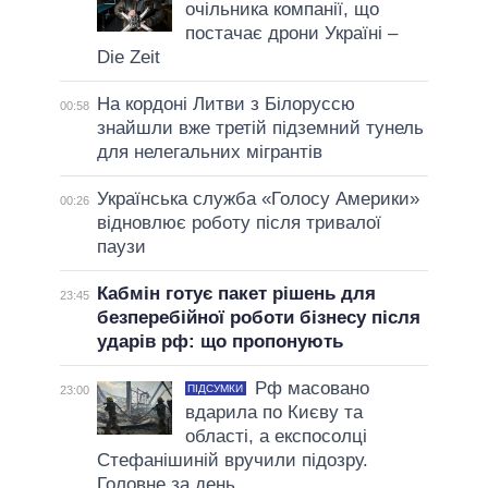
очільника компанії, що
постачає дрони Україні –
Die Zeit
На кордоні Литви з Білоруссю
00:58
знайшли вже третій підземний тунель
для нелегальних мігрантів
Українська служба «Голосу Америки»
00:26
відновлює роботу після тривалої
паузи
Кабмін готує пакет рішень для
23:45
безперебійної роботи бізнесу після
ударів рф: що пропонують
Рф масовано
ПІДСУМКИ
23:00
вдарила по Києву та
області, а експосолці
Стефанішиній вручили підозру.
Головне за день