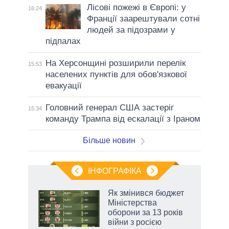
Лісові пожежі в Європі: у
16:24
Франції заарештували сотні
людей за підозрами у
підпалах
На Херсонщині розширили перелік
15:53
населених пунктів для обов'язкової
евакуації
Головний генерал США застеріг
15:34
команду Трампа від ескалації з Іраном
Більше новин
ІНФОГРАФІКА
Як змінився бюджет
 за
Міністерства
асть
оборони за 13 років
війни з росією