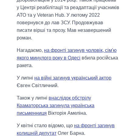
у Центрі реабілітації та реадаптації учасників
АТО та у Veteran Hub. У лютому 2022
повернувся до лав ЗСУ. Продовжував
писати вірші та прозу. Мав незавершений
роман.
Нагадаємо,
на фронті загинув чоловік, сім'ю
якого минулого року в Одесі
вбила російська
ракета.
У липні
на війні загинув український актор
Євген Світличний.
Також у липні
внаслідок обстрілу
Краматорська загинула українська
письменниця
Вікторія Амеліна.
У квітні стало відомо, що
на фронті загинув
колишній депутат
Олег Барна.