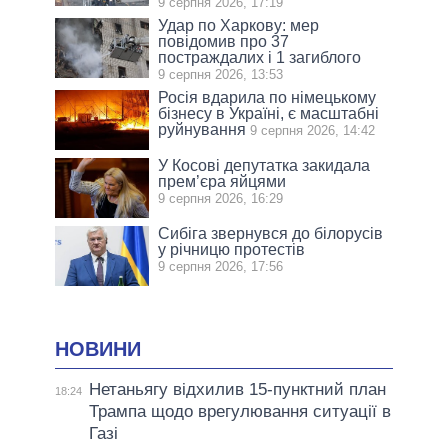
9 серпня 2026, 17:19
Удар по Харкову: мер
повідомив про 37
постраждалих і 1 загиблого
9 серпня 2026, 13:53
Росія вдарила по німецькому
бізнесу в Україні, є масштабні
руйнування
9 серпня 2026, 14:42
У Косові депутатка закидала
прем’єра яйцями
9 серпня 2026, 16:29
Сибіга звернувся до білорусів
у річницю протестів
9 серпня 2026, 17:56
НОВИНИ
Нетаньягу відхилив 15-пунктний план
18:24
Трампа щодо врегулювання ситуації в
Газі