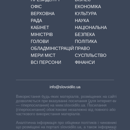
ОФІС
ЕКОНОМІКА
ВЕРХОВНА
КУЛЬТУРА
РАДА
НАУКА
КАБІНЕТ
НАЦІОНАЛЬНА
МІНІСТРІВ
БЕЗПЕКА
ГОЛОВИ
ПОЛІТИКА
ОБЛАДМІНІСТРАЦІЙ
ПРАВО
МЕРИ МІСТ
СУСПІЛЬСТВО
ВСІ ПЕРСОНИ
ФІНАНСИ
info@slovoidilo.ua
Використання будь-яких матеріалів, розміщених на сайті,
дозволяється при вказуванні посилання (для інтернет-видань
— гіперпосилання) на www.slovoidilo.ua. Посилання
(гіперпосилання) обов’язкове незалежно від повного або
часткового використання матеріалів.
Аналітична інформація про обіцянки політиків і чиновників,
що розміщені на порталі slovoidilo.ua, а також інформація про