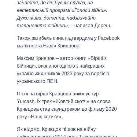
заняття, де він був як слухач, на
ветеранській програмі «Голоси війни».
Дуже жива, дотепна, надзвичайно
талановита людина»,
– написав Дереш.
Також загибель сина підтвердила у Facebook
мати поета Надія Кривцова.
Максим Кривцов – автор книги «Вірші з
бійниці», визнаної однією з найкращих
українських книжок 2023 року за версією
українського ПЕН.
Пісні на вірші Кравцова виконує гурт
Yurcash. Їх трек «Жовтий скотч» на слова
Кривцова став саундтреком до фільму 2020
року «Наші котики».
Як відомо, Кривцов пішов на війну
добровольцем у 2014 році. Також працював