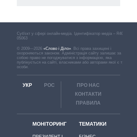
Cуб'єкт у сфері онлайн-медіа. Ідентифікатор медіа – R40-
05063
© 2009—2026
«Слово і Діло»
.
Всі права захищені і
охороняються законом. Адміністрація сайту залишає за
собою право не погоджуватися з інформацією, яка
публікується на сайті, власниками або авторами якої є треті
особи.
УКР
РОС
ПРО НАС
КОНТАКТИ
ПРАВИЛА
МОНІТОРИНГ
ТЕМАТИКИ
ПРЕЗИДЕНТ І
БІЗНЕС