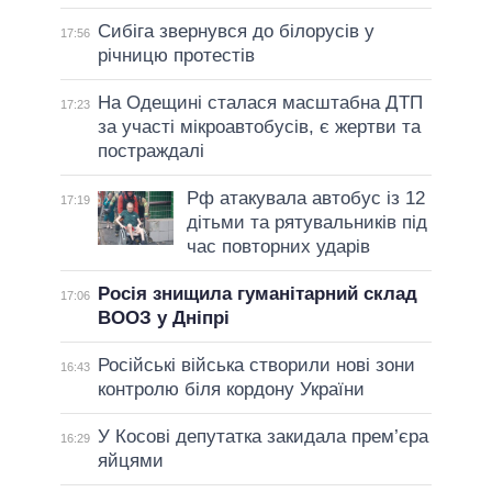
Сибіга звернувся до білорусів у
17:56
річницю протестів
На Одещині сталася масштабна ДТП
17:23
за участі мікроавтобусів, є жертви та
постраждалі
Рф атакувала автобус із 12
17:19
дітьми та рятувальників під
час повторних ударів
Росія знищила гуманітарний склад
17:06
ВООЗ у Дніпрі
Російські війська створили нові зони
16:43
контролю біля кордону України
У Косові депутатка закидала прем’єра
16:29
яйцями