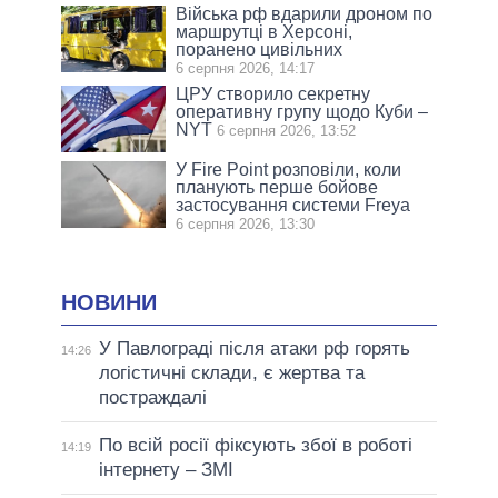
Війська рф вдарили дроном по
маршрутці в Херсоні,
поранено цивільних
6 серпня 2026, 14:17
ЦРУ створило секретну
оперативну групу щодо Куби –
NYT
6 серпня 2026, 13:52
У Fire Point розповіли, коли
планують перше бойове
застосування системи Freya
6 серпня 2026, 13:30
НОВИНИ
У Павлограді після атаки рф горять
14:26
логістичні склади, є жертва та
постраждалі
По всій росії фіксують збої в роботі
14:19
інтернету – ЗМІ