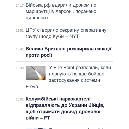
Війська рф вдарили дроном по
14:17
маршрутці в Херсоні, поранено
цивільних
ЦРУ створило секретну оперативну
13:52
групу щодо Куби – NYT
Велика Британія розширила санкції
13:41
проти росії
У Fire Point розповіли, коли
13:30
планують перше бойове
застосування системи
Freya
Колумбійські наркокартелі
13:02
відправляють до України бійців,
щоб отримати досвід дронової
війни – FT