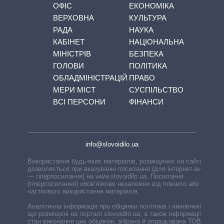
ОФІС
ЕКОНОМІКА
ВЕРХОВНА
КУЛЬТУРА
РАДА
НАУКА
КАБІНЕТ
НАЦІОНАЛЬНА
МІНІСТРІВ
БЕЗПЕКА
ГОЛОВИ
ПОЛІТИКА
ОБЛАДМІНІСТРАЦІЙ
ПРАВО
МЕРИ МІСТ
СУСПІЛЬСТВО
ВСІ ПЕРСОНИ
ФІНАНСИ
info@slovoidilo.ua
Використання будь-яких матеріалів, розміщених на сайті,
дозволяється при вказуванні посилання (для інтернет-видань
— гіперпосилання) на www.slovoidilo.ua. Посилання
(гіперпосилання) обов’язкове незалежно від повного або
часткового використання матеріалів.
Аналітична інформація про обіцянки політиків і чиновників,
що розміщені на порталі slovoidilo.ua, а також інформація про
стан виконання цих обіцянок, зібрана й опрацьована ТОВ «ІА