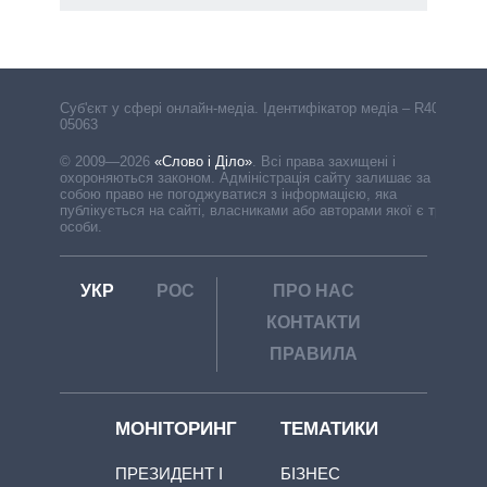
Cуб'єкт у сфері онлайн-медіа. Ідентифікатор медіа – R40-
05063
© 2009—2026
«Слово і Діло»
.
Всі права захищені і
охороняються законом. Адміністрація сайту залишає за
собою право не погоджуватися з інформацією, яка
публікується на сайті, власниками або авторами якої є треті
особи.
УКР
РОС
ПРО НАС
КОНТАКТИ
ПРАВИЛА
МОНІТОРИНГ
ТЕМАТИКИ
ПРЕЗИДЕНТ І
БІЗНЕС