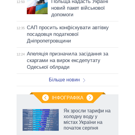
Польща надасть Україні
12:50
новий пакет військової
допомоги
САП просить конфіскувати автівку
12:35
посадовця податкової
Дніпропетровщини
Апеляція призначила засідання за
12:24
скаргами на вирок ексдепутату
Одеської облради
Більше новин
ІНФОГРАФІКА
Як зросли тарифи на
ладів
холодну воду у
містах України на
початок серпня