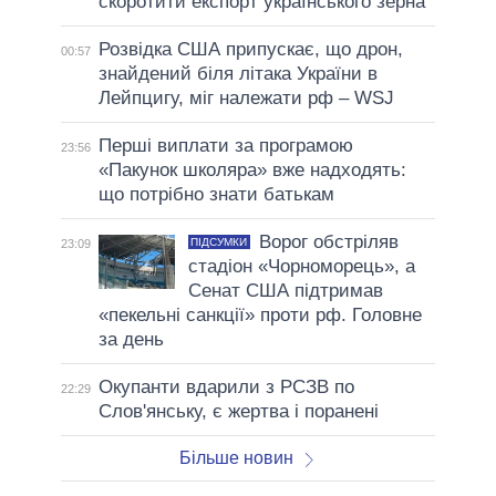
скоротити експорт українського зерна
Розвідка США припускає, що дрон,
00:57
знайдений біля літака України в
Лейпцигу, міг належати рф – WSJ
Перші виплати за програмою
23:56
«Пакунок школяра» вже надходять:
що потрібно знати батькам
Ворог обстріляв
ПІДСУМКИ
23:09
стадіон «Чорноморець», а
Сенат США підтримав
«пекельні санкції» проти рф. Головне
за день
Окупанти вдарили з РСЗВ по
22:29
Слов'янську, є жертва і поранені
Більше новин