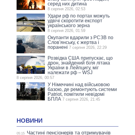
серед них дитина
8 серпня 2026, 02:53
Удари рф по портах можуть
удвічі скоротити експорт
українського зерна
8 серпня 2026, 01:59
Окупанти вдарили з РСЗВ по
Слов'янську, є жертва і
поранені
7 серпня 2026, 22:29
Розвідка США припускає, що
дрон, знайдений біля літака
України в Лейпцигу, міг
належати рф – WSJ
8 серпня 2026, 00:57
У Німеччині над військовою
базою, де ремонтують системи
Patriot, помітили невідомі
БПЛА
7 серпня 2026, 21:45
НОВИНИ
Частині пенсіонерів та отримувачів
05:15