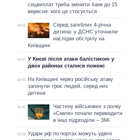
соцвиплат треба змінити банк до 15
вересня: кого це стосується
Серед загиблих 4-річна
04:51
дитина: у ДСНС уточнили
наслідки обстрілу на
Київщині
У Києві після атаки балістикою у
03:47
двох районах сталися пожежі
На Київщині через російську атаку
02:53
загинули троє людей, серед них
дитина
Частину військових з полку
02:41
«Скеля» почали переводити
в інші підрозділи – ЗМІ
Удари рф по портах можуть удвічі
01:59