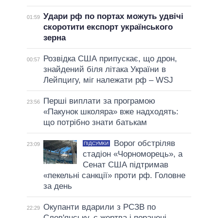
Удари рф по портах можуть удвічі
01:59
скоротити експорт українського
зерна
Розвідка США припускає, що дрон,
00:57
знайдений біля літака України в
Лейпцигу, міг належати рф – WSJ
Перші виплати за програмою
23:56
«Пакунок школяра» вже надходять:
що потрібно знати батькам
Ворог обстріляв
ПІДСУМКИ
23:09
стадіон «Чорноморець», а
Сенат США підтримав
«пекельні санкції» проти рф. Головне
за день
Окупанти вдарили з РСЗВ по
22:29
Слов'янську, є жертва і поранені