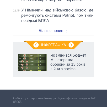
У Німеччині над військовою базою, де
21:45
ремонтують системи Patriot, помітили
невідомі БПЛА
Більше новин
ІНФОГРАФІКА
Як змінився бюджет
 за
Міністерства
асть
оборони за 13 років
війни з росією
аспі
Cуб'єкт у сфері онлайн-медіа. Ідентифікатор медіа – R40-
05063