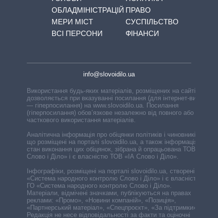
ОБЛАДМІНІСТРАЦІЙ
ПРАВО
МЕРИ МІСТ
СУСПІЛЬСТВО
ВСІ ПЕРСОНИ
ФІНАНСИ
info@slovoidilo.ua
Використання будь-яких матеріалів, розміщених на сайті,
дозволяється при вказуванні посилання (для інтернет-видань
— гіперпосилання) на www.slovoidilo.ua. Посилання
(гіперпосилання) обов’язкове незалежно від повного або
часткового використання матеріалів.
Аналітична інформація про обіцянки політиків і чиновників,
що розміщені на порталі slovoidilo.ua, а також інформація про
стан виконання цих обіцянок, зібрана й опрацьована ТОВ «ІА
Слово і Діло» і є власністю ТОВ «ІА Слово і Діло».
Інфографіки, розміщені на порталі slovoidilo.ua, створені ГО
«Система народного контролю Слово і Діло» і є власністю
ГО «Система народного контролю Слово і Діло».
Матеріали, відмічені значками, публікуються на правах
реклами: «Промо», «Новини компаній», «Позиція»,
«Партнерський матеріал», «Спецпроєкт», «За підтримки».
Редакція не несе відповідальності за факти та оціночні