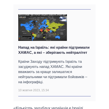
Напад на Ізраїль: які країни підтримали
ХАМАС, а які – зберігають нейтралітет
Країни Заходу підтримують Ізраїль та
засуджують напад ХАМАС. Які країни
вважають за краще залишатися
нейтральними чи підтримали бойовиків –
на інфографіці.
10 жовтня 2023, 15:34
«Кількість загиблих українців в Ізраїлі