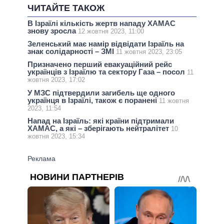
ЧИТАЙТЕ ТАКОЖ
В Ізраїлі кількість жертв нападу ХАМАС
знову зросла
12 жовтня 2023, 11:00
Зеленський має намір відвідати Ізраїль на
знак солідарності – ЗМІ
11 жовтня 2023, 23:05
Призначено перший евакуаційний рейс
українців з Ізраїлю та сектору Газа – посол
11
жовтня 2023, 17:02
У МЗС підтвердили загибель ще одного
українця в Ізраїлі, також є поранені
11 жовтня
2023, 11:54
Напад на Ізраїль: які країни підтримали
ХАМАС, а які – зберігають нейтралітет
10
жовтня 2023, 15:34