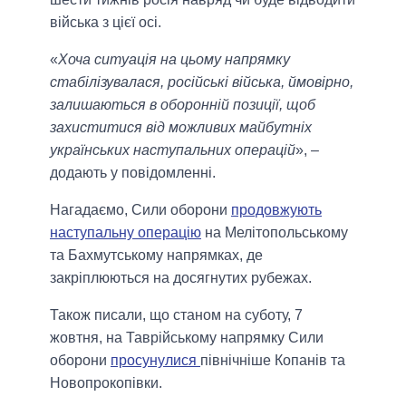
війська з цієї осі.
«
Хоча ситуація на цьому напрямку
стабілізувалася, російські війська, ймовірно,
залишаються в оборонній позиції, щоб
захиститися від можливих майбутніх
українських наступальних операцій
», –
додають у повідомленні.
Нагадаємо, Сили оборони
продовжують
наступальну операцію
на Мелітопольському
та Бахмутському напрямках, де
закріплюються на досягнутих рубежах.
Також писали, що станом на суботу, 7
жовтня, на Таврійському напрямку Сили
оборони
просунулися
північніше Копанів та
Новопрокопівки.