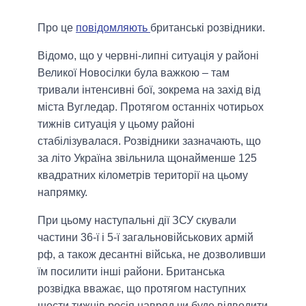
Про це
повідомляють
британські розвідники.
Відомо, що у червні-липні ситуація у районі
Великої Новосілки була важкою – там
тривали інтенсивні бої, зокрема на захід від
міста Вугледар. Протягом останніх чотирьох
тижнів ситуація у цьому районі
стабілізувалася. Розвідники зазначають, що
за літо Україна звільнила щонайменше 125
квадратних кілометрів території на цьому
напрямку.
При цьому наступальні дії ЗСУ скували
частини 36-ї і 5-ї загальновійськових армій
рф, а також десантні війська, не дозволивши
їм посилити інші райони. Британська
розвідка вважає, що протягом наступних
шести тижнів росія навряд чи буде відводити