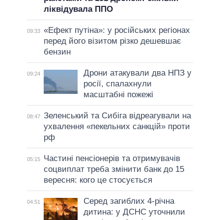
ліквідувала ППО
«Ефект путіна»: у російських регіонах
09:33
перед його візитом різко дешевшає
бензин
Дрони атакували два НПЗ у
09:24
росії, спалахнули
масштабні пожежі
Зеленський та Сибіга відреагували на
08:47
ухвалення «пекельних санкцій» проти
рф
Частині пенсіонерів та отримувачів
05:15
соцвиплат треба змінити банк до 15
вересня: кого це стосується
Серед загиблих 4-річна
04:51
дитина: у ДСНС уточнили