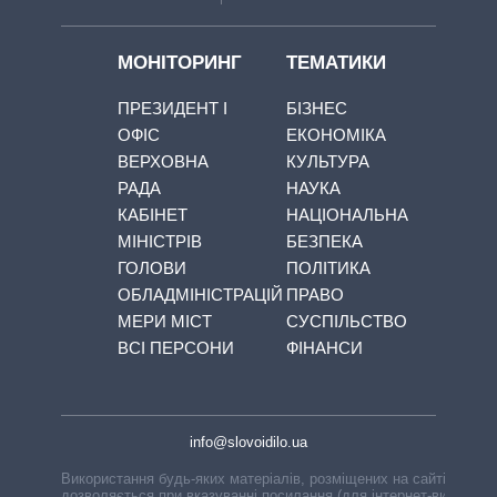
МОНІТОРИНГ
ТЕМАТИКИ
ПРЕЗИДЕНТ І
БІЗНЕС
ОФІС
ЕКОНОМІКА
ВЕРХОВНА
КУЛЬТУРА
РАДА
НАУКА
КАБІНЕТ
НАЦІОНАЛЬНА
МІНІСТРІВ
БЕЗПЕКА
ГОЛОВИ
ПОЛІТИКА
ОБЛАДМІНІСТРАЦІЙ
ПРАВО
МЕРИ МІСТ
СУСПІЛЬСТВО
ВСІ ПЕРСОНИ
ФІНАНСИ
info@slovoidilo.ua
Використання будь-яких матеріалів, розміщених на сайті,
дозволяється при вказуванні посилання (для інтернет-видань