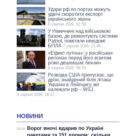
Удари рф по портах можуть
удвічі скоротити експорт
українського зерна
8 серпня 2026, 01:59
У Німеччині над військовою
базою, де ремонтують системи
Patriot, помітили невідомі
БПЛА
7 серпня 2026, 21:45
«Ефект путіна»: у російських
регіонах перед його візитом
різко дешевшає бензин
8 серпня 2026, 09:33
Розвідка США припускає, що
дрон, знайдений біля літака
України в Лейпцигу, міг
належати рф – WSJ
8 серпня 2026, 00:57
НОВИНИ
Ворог вночі вдарив по Україні
09:59
ракетами та 151 дроном: скільки