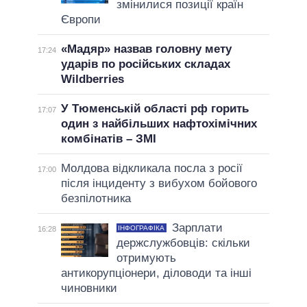
змінилися позиції країн
Європи
«Мадяр» назвав головну мету
17:24
ударів по російських складах
Wildberries
У Тюменській області рф горить
17:07
один з найбільших нафтохімічних
комбінатів – ЗМІ
Молдова відкликала посла з росії
17:00
після інциденту з вибухом бойового
безпілотника
Зарплати
ІНФОГРАФІКА
16:28
держслужбовців: скільки
отримують
антикорупціонери, діловоди та інші
чиновники