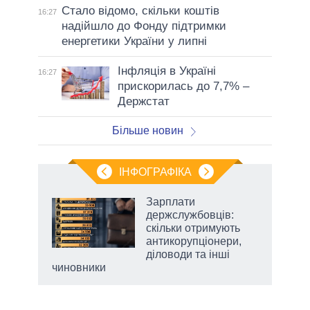
Стало відомо, скільки коштів
16:27
надійшло до Фонду підтримки
енергетики України у липні
Інфляція в Україні
16:27
прискорилась до 7,7% –
Держстат
Більше новин
ІНФОГРАФІКА
жет
Зарплати
держслужбовців:
ків
скільки отримують
антикорупціонери,
діловоди та інші
чиновники