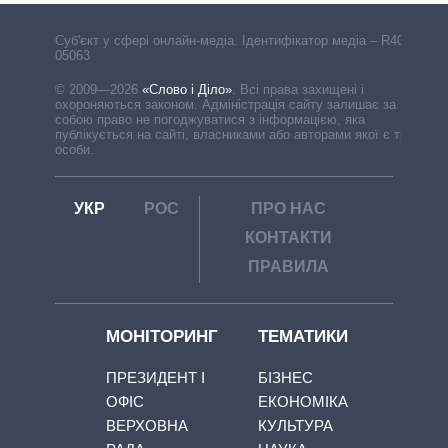
Cуб'єкт у сфері онлайн-медіа. Ідентифікатор медіа – R40-
05063
© 2009—2026
«Слово і Діло»
.
Всі права захищені і
охороняються законом. Адміністрація сайту залишає за
собою право не погоджуватися з інформацією, яка
публікується на сайті, власниками або авторами якої є треті
особи.
УКР
РОС
ПРО НАС
КОНТАКТИ
ПРАВИЛА
МОНІТОРИНГ
ТЕМАТИКИ
ПРЕЗИДЕНТ І
БІЗНЕС
ОФІС
ЕКОНОМІКА
ВЕРХОВНА
КУЛЬТУРА