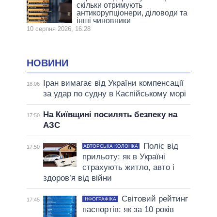
скільки отримують
антикорупціонери, діловоди та
інші чиновники
10 серпня 2026, 16:28
НОВИНИ
Іран вимагає від України компенсації
18:06
за удар по судну в Каспійському морі
На Київщині посилять безпеку на
17:50
АЗС
Поліс від
АВТОРСЬКА КОЛОНКА
17:50
прильоту: як в Україні
страхують житло, авто і
здоров’я від війни
Світовий рейтинг
ІНФОГРАФІКА
17:45
паспортів: як за 10 років