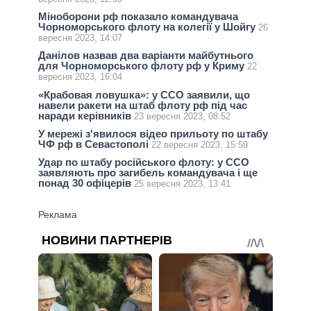
Міноборони рф показало командувача
Чорноморського флоту на колегії у Шойгу
26
вересня 2023, 14:07
Данілов назвав два варіанти майбутнього
для Чорноморського флоту рф у Криму
22
вересня 2023, 16:04
«Крабовая ловушка»: у ССО заявили, що
навели ракети на штаб флоту рф під час
наради керівників
23 вересня 2023, 08:52
У мережі з'явилося відео прильоту по штабу
ЧФ рф в Севастополі
22 вересня 2023, 15:59
Удар по штабу російського флоту: у ССО
заявляють про загибель командувача і ще
понад 30 офіцерів
25 вересня 2023, 13:41