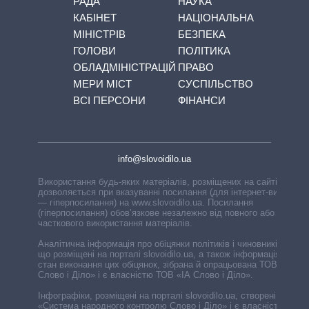
РАДА
НАУКА
КАБІНЕТ
НАЦІОНАЛЬНА
МІНІСТРІВ
БЕЗПЕКА
ГОЛОВИ
ПОЛІТИКА
ОБЛАДМІНІСТРАЦІЙ
ПРАВО
МЕРИ МІСТ
СУСПІЛЬСТВО
ВСІ ПЕРСОНИ
ФІНАНСИ
info@slovoidilo.ua
Використання будь-яких матеріалів, розміщених на сайті,
дозволяється при вказуванні посилання (для інтернет-видань
— гіперпосилання) на www.slovoidilo.ua. Посилання
(гіперпосилання) обов’язкове незалежно від повного або
часткового використання матеріалів.
Аналітична інформація про обіцянки політиків і чиновників,
що розміщені на порталі slovoidilo.ua, а також інформація про
стан виконання цих обіцянок, зібрана й опрацьована ТОВ «ІА
Слово і Діло» і є власністю ТОВ «ІА Слово і Діло».
Інфографіки, розміщені на порталі slovoidilo.ua, створені ГО
«Система народного контролю Слово і Діло» і є власністю