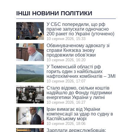
ІНШІ НОВИНИ ПОЛІТИКИ
У СБС попередили, що рф
прагне запускати одночасно
200 ракет по Україні (уточнено)
10 серпня 2026, 15:33
Обвинуваченому адвокату зі
справи Князєва знову
продовжили обов'язки
10 серпня 2026, 16:20
У Тюменській області рф
горить один з найбільших
нафтохімічних комбінатів – ЗМІ
10 серпня 2026, 17:07
Стало відомо, скільки коштів
надійшло до Фонду підтримки
енергетики України у липні
10 серпня 2026, 16:27
Іран вимагає від України
компенсації за удар по судну в
Каспійському морі
10 серпня 2026, 18:06
Зарплати держслужбовців: