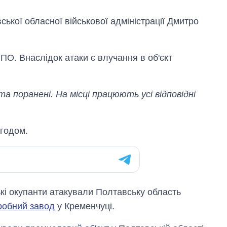
ської обласної військової адміністрації Дмитро
ПО. Внаслідок атаки є влучання в об'єкт
а поранені. На місці працюють усі відповідні
згодом.
Як за 10 років
змінилася кількість
ькі окупанти атакували Полтавську область
вступників на
бакалаврат,
робний завод
у Кременчуці.
магістратуру та
аспірантуру