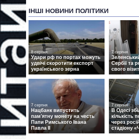
ІНШІ НОВИНИ ПОЛІТИКИ
8 серпня
7 серпня
Удари рф по портах можуть
Зеленськи
удвічі скоротити експорт
Сербії та 
українського зерна
свого візи
7 серпня
7 серпня
Нацбанк випустить
В Одесі зб
пам’ятну монету на честь
кількість 
Папи Римського Івана
через росі
Павла II
стадіону 