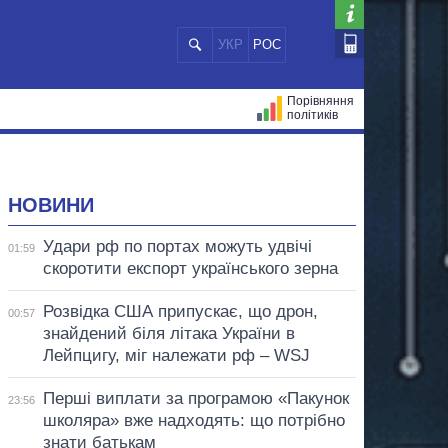
УКР
РОС
Порівняння
політиків
ЦІЙ
МЕРИ МІСТ
ВСІ ПЕРСОНИ
НОВИНИ
Удари рф по портах можуть удвічі
01:59
скоротити експорт українського зерна
Розвідка США припускає, що дрон,
00:57
знайдений біля літака України в
Лейпцигу, міг належати рф – WSJ
Перші виплати за програмою «Пакунок
23:56
школяра» вже надходять: що потрібно
знати батькам