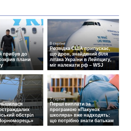
8 серпня
Розвідка США припускає,
й прибув до
що дрон, знайдений біля
розкрив плани
літака України в Лейпцигу,
ту
міг належати рф – WSJ
7 серпня
ільшилася
Перші виплати за
постраждалих
програмою «Пакунок
йський обстріл
школяра» вже надходять:
«Чорноморець»
що потрібно знати батькам