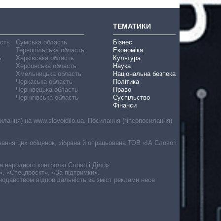
ТЕМАТИКИ
асть
Сумська область
Бізнес
Тернопільська область
Економіка
ь
Харківська область
Культура
Херсонська область
Наука
Хмельницька область
Національна безпека
Черкаська область
Політика
Чернівецька область
Право
Чернігівська область
Суспільство
Фінанси
лання) на www.slovoidilo.ua. Посилання (гіперпосилання)
онання цих обіцянок, зібрана й опрацьована ТОВ «ІА Слово і
ма народного контролю Слово і Діло».
», «Спецпроєкт», «За підтримки».
онодавством відповідальність за зміст реклами несе