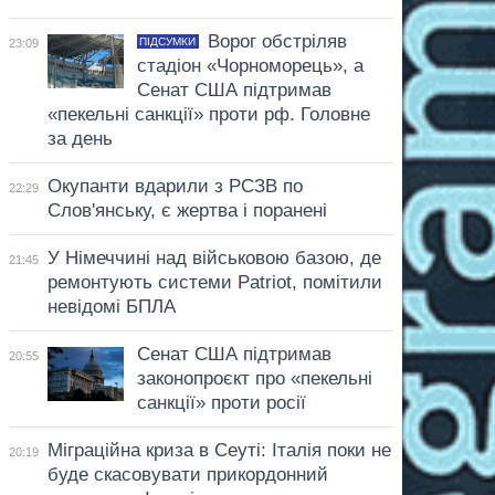
Ворог обстріляв
ПІДСУМКИ
23:09
стадіон «Чорноморець», а
Сенат США підтримав
«пекельні санкції» проти рф. Головне
за день
Окупанти вдарили з РСЗВ по
22:29
Слов'янську, є жертва і поранені
У Німеччині над військовою базою, де
21:45
ремонтують системи Patriot, помітили
невідомі БПЛА
Сенат США підтримав
20:55
законопроєкт про «пекельні
санкції» проти росії
Міграційна криза в Сеуті: Італія поки не
20:19
буде скасовувати прикордонний