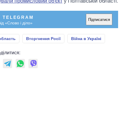
ували промисловий об'єкт
у Полтавській області.
У TELEGRAM
Підписатися
ід «Слово і діло»
область
Вторгнення Росії
Війна в Україні
ділитися: