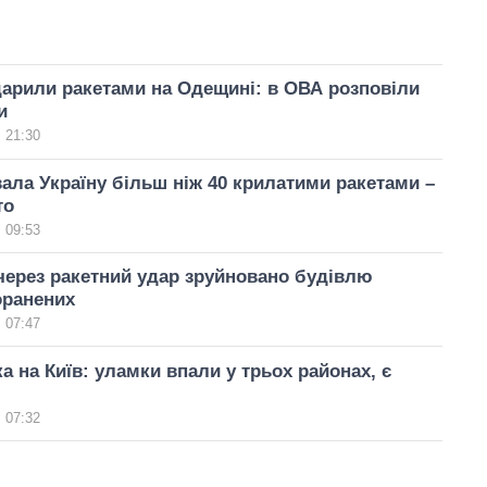
арили ракетами на Одещині: в ОВА розповіли
и
 21:30
вала Україну більш ніж 40 крилатими ракетами –
то
 09:53
через ракетний удар зруйновано будівлю
оранених
 07:47
ка на Київ: уламки впали у трьох районах, є
 07:32