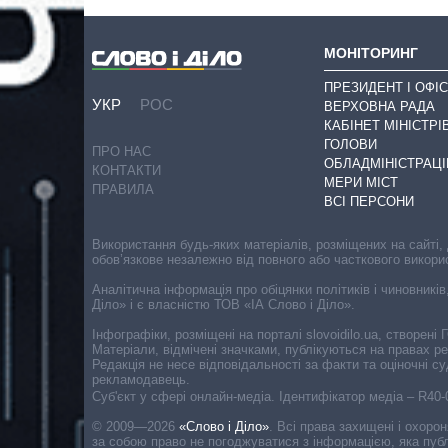
МОНІТОРИНГ
ПРЕЗИДЕНТ І ОФІС
УКР
РОС
ВЕРХОВНА РАДА
КАБІНЕТ МІНІСТРІ
ГОЛОВИ
ПРО НАС
ОБЛАДМІНІСТРАЦІ
КОНТАКТИ
МЕРИ МІСТ
ПРАВИЛА
ВСІ ПЕРСОНИ
Використання будь-яких матеріалів, розміщених на сайті,
обов’язкове незалежно від повного або часткового викори
Аналітична інформація про обіцянки політиків і чиновників
Діло» і є власністю ТОВ «ІА Слово і Діло».
Інфографіки, розміщені на порталі slovoidilo.ua, створен
Матеріали, відмічені значками, публікуються на правах р
Редакція не несе відповідальності за факти та оціночні 
рекламодавець.
Cуб'єкт у сфері онлайн-медіа. Ідентифікатор медіа – R40
© 2009—2026
«Слово і Діло»
.
Всі права захищені і охоро
за собою право не погоджуватися з інформацією, яка публ