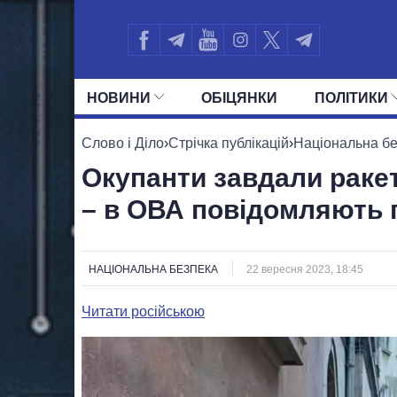
НОВИНИ
ОБIЦЯНКИ
ПОЛIТИКИ
УСІ ПОЛІТИКИ
ПРЕЗИДЕНТ І ОФ
Слово і Діло
›
Стрічка публікацій
›
Національна б
Окупанти завдали раке
– в ОВА повідомляють 
НАЦІОНАЛЬНА БЕЗПЕКА
22 вересня 2023, 18:45
Читати російською