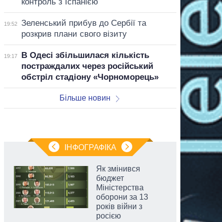
контроль з Іспанією
Зеленський прибув до Сербії та
19:52
розкрив плани свого візиту
В Одесі збільшилася кількість
19:17
постраждалих через російський
обстріл стадіону «Чорноморець»
Більше новин
ІНФОГРАФІКА
Як змінився
бюджет
Міністерства
оборони за 13
років війни з
росією