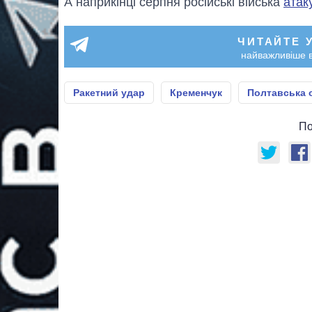
А наприкінці серпня російські війська
атак
ЧИТАЙТЕ 
найважливіше в
Ракетний удар
Кременчук
Полтавська 
По