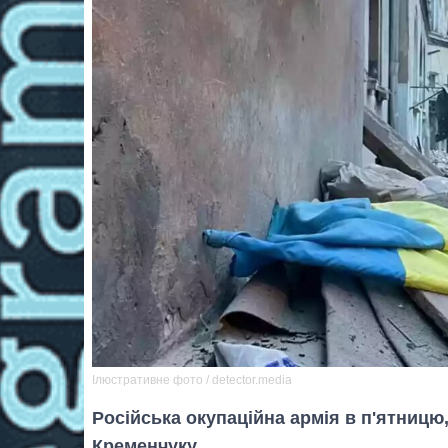
Ілюстративне фото / detector.media
Російська окупаційна армія в п'ятницю
Кременчуку.