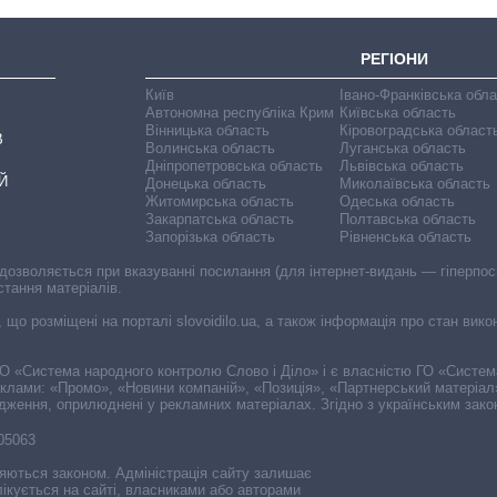
РЕГІОНИ
Київ
Івано-Франківська обл
Автономна республіка Крим
Київська область
Вінницька область
Кіровоградська област
В
Волинська область
Луганська область
Дніпропетровська область
Львівська область
Й
Донецька область
Миколаївська область
Житомирська область
Одеська область
Закарпатська область
Полтавська область
Запорізька область
Рівненська область
 дозволяється при вказуванні посилання (для інтернет-видань — гіперпоси
стання матеріалів.
, що розміщені на порталі slovoidilo.ua, а також інформація про стан вик
і ГО «Система народного контролю Слово і Діло» і є власністю ГО «Систе
еклами: «Промо», «Новини компаній», «Позиція», «Партнерський матеріал
судження, оприлюднені у рекламних матеріалах. Згідно з українським зак
-05063
няються законом. Адміністрація сайту залишає
ікується на сайті, власниками або авторами