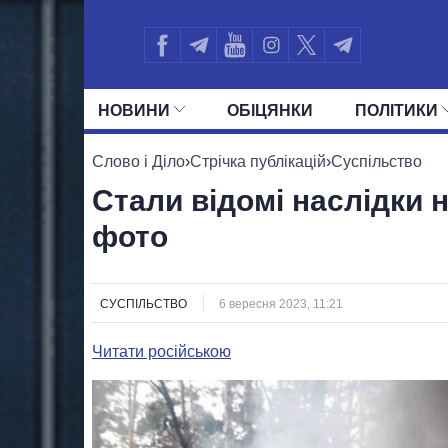
НОВИНИ
ОБIЦЯНКИ
ПОЛIТИКИ
УСІ ПОЛІТИКИ
ПРЕЗИДЕНТ І ОФ
Слово і Діло
›
Стрічка публікацій
›
Суспільство
Стали відомі наслідки н
фото
СУСПІЛЬСТВО
6 вересня 2023, 11:21
Читати російською