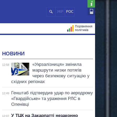
УКР
РОС
Порівняння
політиків
ЦІЙ
МЕРИ МІСТ
ВСІ ПЕРСОНИ
НОВИНИ
«Укрзалізниця» змінила
12:58
маршрути низки потягів
через безпекову ситуацію у
східних регіонах
Генштаб підтвердив удар по аеродрому
12:49
«Гвардійське» та ураження РЛС в
Оленівці
У ТЦК на Закарпатті незаконно
12:07