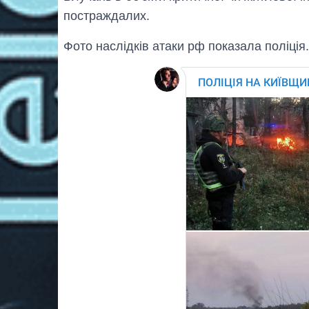
постраждалих.
Фото наслідків атаки рф показала поліція.