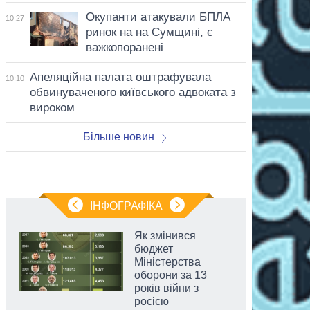
Окупанти атакували БПЛА
10:27
ринок на на Сумщині, є
важкопоранені
Апеляційна палата оштрафувала
10:10
обвинуваченого київського адвоката з
вироком
Більше новин
ІНФОГРАФІКА
Як змінився
бюджет
Міністерства
оборони за 13
років війни з
росією