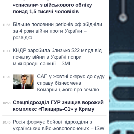
«списали» з військового обліку
понад 1,5 тисячі чоловіків
Більше половини регіонів рф збідніли
11:58
за 4 роки війни проти України –
розвідка
КНДР заробила близько $22 млрд від
11:41
початку війни в Україні попри
міжнародні санкції – ЗМІ
САП у жовтні скерує до суду
11:20
справу бізнесмена
Комарницького про землю
Спецпідрозділ ГУР знищив ворожий
10:58
комплекс «Панцирь-С1» у Криму
Росія формує бойові підрозділи з
10:45
українських військовополонених – ISW