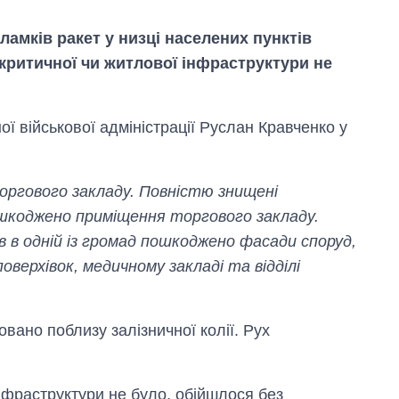
уламків ракет у низці населених пунктів
 критичної чи житлової інфраструктури не
ї військової адміністрації Руслан Кравченко у
торгового закладу. Повністю знищені
шкоджено приміщення торгового закладу.
в в одній із громад пошкоджено фасади споруд,
поверхівок, медичному закладі та відділі
Скільки картоплі
вирощували в
овано поблизу залізничної колії. Рух
Україні до і під час
великої війни
інфраструктури не було, обійшлося без