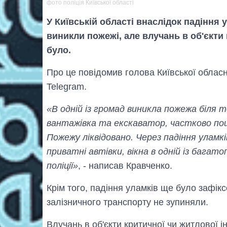
фото поліція Київської області
У Київській області внаслідок падіння 
виникли пожежі, але влучань в об'єкти
було.
Про це повідомив голова Київської обласно
Telegram.
«В одній із громад виникла пожежа біля 
вантажівка та екскаватор, частково по
Пожежу ліквідовано. Через падіння уламкі
приватні автівки, вікна в одній із багато
поліції»
, - написав Кравченко.
Крім того, падіння уламків ще було зафікс
залізничного транспорту не зупиняли.
Влучань в об'єкти критичної чи житлової 