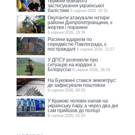
терміни бойового
застосування української
балістики
9 серпня 2026, 02:31
Окупанти атакували чотири
райони Дніпропетровщини, є
жертви і поранені
8 серпня 2026, 19:36
Росіяни вдарили по
середмістю Павлограда, є
постраждалі
8 серпня 2026, 21:57
У ДПСУ розповіли про
ситуацію на кордоні з
Білоруссю
8 серпня 2026, 18:23
На Буковині стався землетрус:
де зафіксували поштовхи
9 серпня 2026, 00:55
У Кракові чоловік напав на
українську пару, а через два дні
сам прийшов до поліції
9 серпня 2026, 01:53