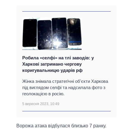
Робила «селфі» на тлі заводів: у
Харкові затримано чергову
коригувальницю ударів рф
Жінка знімала стратегічні об'єкти Харкова
під виглядом селфі та надсилала фото з
геолокацією в росію.
5 вересня 2023, 10:49
Ворожа атака відбулася близько 7 ранку.