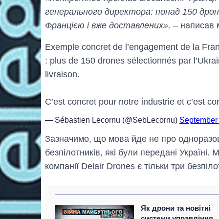
генерального директора: понад 150 дрон
Францією і вже доставлених»,
– написав м
Exemple concret de l’engagement de la Fran
: plus de 150 drones sélectionnés par l’Ukra
livraison.
C’est concret pour notre industrie et c’est co
— Sébastien Lecornu (@SebLecornu)
September 
Зазначимо, що мова йде не про одноразову
безпілотників, які були передані Україні
компанії Delair Drones є тільки три безпіл
Як дрони та новітні
системи управління