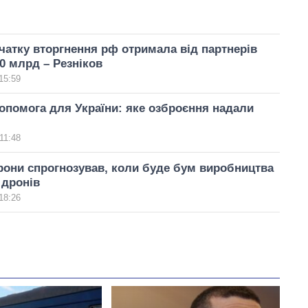
очатку вторгнення рф отримала від партнерів
0 млрд – Резніков
15:59
опомога для України: яке озброєння надали
11:48
рони спрогнозував, коли буде бум виробництва
 дронів
18:26