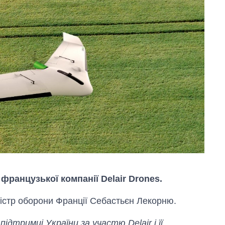
 французької компанії Delair Drones.
ністр оборони Франції Себастьєн Лекорню.
ідтримці України за участю Delair і її