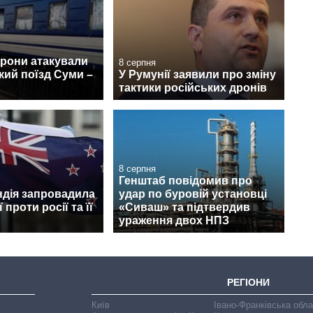
дрони атакували
8 серпня
ий поїзд Суми –
У Румунії заявили про зміну
тактики російських дронів
8 серпня
Генштаб повідомив про
ндія запровадила
удар по буровій установці
 проти росії та її
«Сиваш» та підтвердив
ураження двох НПЗ
РЕГІОНИ
Київ
Івано-Франківська обл