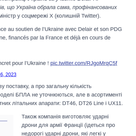
ів, що Україна обрала сама, профінансованих
іністр у соцмережі X (колишній Twitter).
ce au soutien de l’Ukraine avec Delair et son PDG
ine, financés par la France et déjà en cours de
ncret pour l’Ukraine !
pic.twitter.com/RJgoMrqC5f
6, 2023
Як за 10 років
 поставку, а про загальну кількість
змінилася кількість
. Моделі БПЛА не уточнюються, але в асортименті
вступників на
бакалаврат,
отних літальних апарати: DT46, DT26 Line і UX11.
магістратуру та
аспірантуру
Також компанія виготовляє ударні
дрони для армії Франції (ідеться про
недорогі ударні дрони, які легкі у