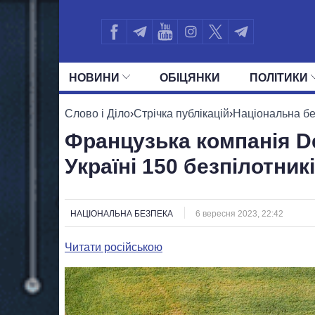
НОВИНИ
ОБIЦЯНКИ
ПОЛIТИКИ
УСІ ПОЛІТИКИ
ПРЕЗИДЕНТ І ОФ
Слово і Діло
›
Стрічка публікацій
›
Національна б
Французька компанія De
Україні 150 безпілотник
НАЦІОНАЛЬНА БЕЗПЕКА
6 вересня 2023, 22:42
Читати російською