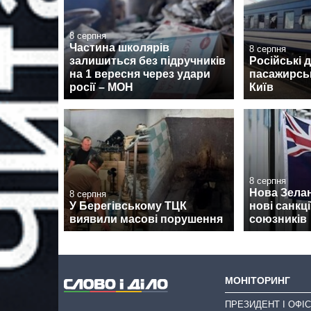
8 серпня
Частина школярів
8 серпня
залишиться без підручників
Російські 
на 1 вересня через удари
пасажирськ
росії – МОН
Київ
8 серпня
Нова Зела
8 серпня
У Берегівському ТЦК
нові санкції
виявили масові порушення
союзників
МОНІТОРИНГ
ПРЕЗИДЕНТ І ОФІС