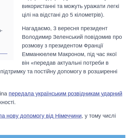
використанні та можуть уражати легкі
цілі на відстані до 5 кілометрів).
Нагадаємо, 3 вересня президент
о-
Володимир Зеленський повідомив про
розмову з президентом Франції
Емманюелем Макроном, під час якої
він «передав актуальні потреби в
підтримку та постійну допомогу в розширенні
kina
передала українським розвідникам ударний
ності.
ла нову допомогу від Німеччини
, у тому числі