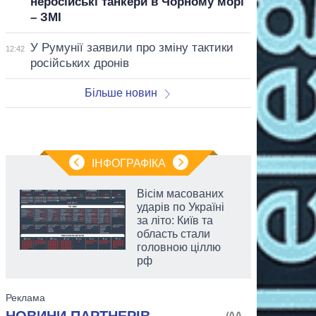
неросійські танкери в Чорному морі
– ЗМІ
У Румунії заявили про зміну тактики
12:42
російських дронів
Більше новин
ІНФОГРАФІКА
Вісім масованих
ударів по Україні
за літо: Київ та
область стали
головною ціллю
рф