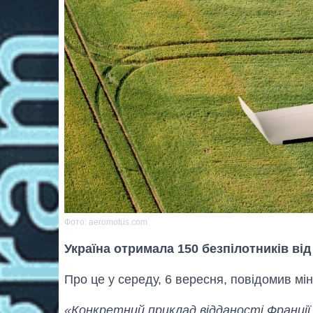
Фото: aeromotus.com
Україна отримала 150 безпілотників від
Про це у середу, 6 вересня, повідомив мі
«Конкретний приклад відданості Франції п