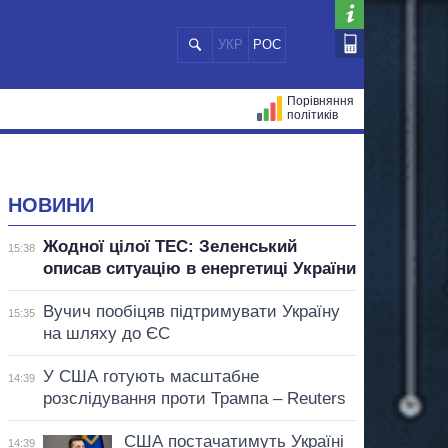
УКР
РОС
Порівняння
політиків
ЦІЙ
МЕРИ МІСТ
ВСІ ПЕРСОНИ
НОВИНИ
Жодної цілої ТЕС: Зеленський
15:38
описав ситуацію в енергетиці України
Вучич пообіцяв підтримувати Україну
15:35
на шляху до ЄС
У США готують масштабне
14:39
розслідування проти Трампа – Reuters
США постачатимуть Україні
14:39