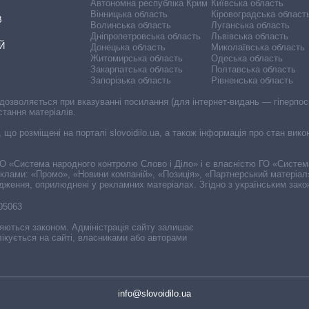
Автономна республіка Крим
Київська область
Вінницька область
Кіровоградська област
В
Волинська область
Луганська область
Дніпропетровська область
Львівська область
Й
Донецька область
Миколаївська область
Житомирська область
Одеська область
Закарпатська область
Полтавська область
Запорізька область
Рівненська область
 дозволяється при вказуванні посилання (для інтернет-видань — гіперпоси
стання матеріалів.
, що розміщені на порталі slovoidilo.ua, а також інформація про стан вик
і ГО «Система народного контролю Слово і Діло» і є власністю ГО «Систе
еклами: «Промо», «Новини компаній», «Позиція», «Партнерський матеріал
судження, оприлюднені у рекламних матеріалах. Згідно з українським зак
-05063
няються законом. Адміністрація сайту залишає
ікується на сайті, власниками або авторами
info@slovoidilo.ua