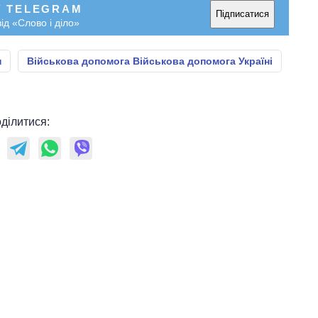
У TELEGRAM
Підписатися
ід «Слово і діло»
н
Військова допомога Військова допомога Україні
ділитися: