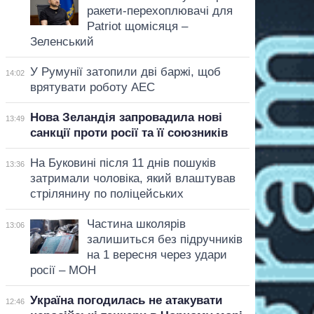
ракети-перехоплювачі для
Patriot щомісяця –
Зеленський
У Румунії затопили дві баржі, щоб
14:02
врятувати роботу АЕС
Нова Зеландія запровадила нові
13:49
санкції проти росії та її союзників
На Буковині після 11 днів пошуків
13:36
затримали чоловіка, який влаштував
стрілянину по поліцейських
Частина школярів
13:06
залишиться без підручників
на 1 вересня через удари
росії – МОН
Україна погодилась не атакувати
12:46