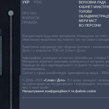
УКР
РОС
ВЕРХОВНА РАДА
КАБІНЕТ МІНІСТРІ
ГОЛОВИ
ПРО НАС
ОБЛАДМІНІСТРАЦІ
КОНТАКТИ
МЕРИ МІСТ
ПРАВИЛА
ВСІ ПЕРСОНИ
Використання будь-яких матеріалів, розміщених на сайті,
обов’язкове незалежно від повного або часткового викори
Аналітична інформація про обіцянки політиків і чиновників
Діло» і є власністю ТОВ «ІА Слово і Діло».
Інфографіки, розміщені на порталі slovoidilo.ua, створен
Матеріали, відмічені значками, публікуються на правах р
Редакція не несе відповідальності за факти та оціночні 
рекламодавець.
Cуб'єкт у сфері онлайн-медіа. Ідентифікатор медіа – R40
© 2009—2026
«Слово і Діло»
.
Всі права захищені і охоро
за собою право не погоджуватися з інформацією, яка публ
якої є треті особи.
Налаштування конфіденційності та файлів cookie