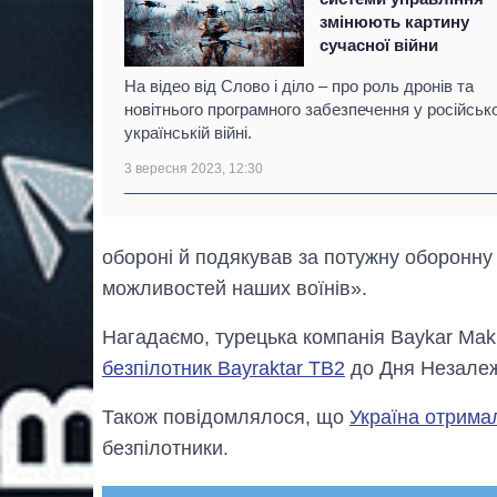
змінюють картину
сучасної війни
На відео від Слово і діло – про роль дронів та
новітнього програмного забезпечення у російськ
українській війні.
3 вересня 2023, 12:30
обороні й подякував за потужну оборонну 
можливостей наших воїнів».
Нагадаємо, турецька компанія Baykar Ma
безпілотник Bayraktar ТВ2
до Дня Незалеж
Також повідомлялося, що
Україна отрима
безпілотники.