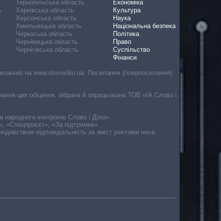
Тернопільська область
Економіка
ь
Харківська область
Культура
Херсонська область
Наука
Хмельницька область
Національна безпека
Черкаська область
Політика
Чернівецька область
Право
Чернігівська область
Суспільство
Фінанси
лання) на www.slovoidilo.ua. Посилання (гіперпосилання)
онання цих обіцянок, зібрана й опрацьована ТОВ «ІА Слово і
ма народного контролю Слово і Діло».
», «Спецпроєкт», «За підтримки».
онодавством відповідальність за зміст реклами несе