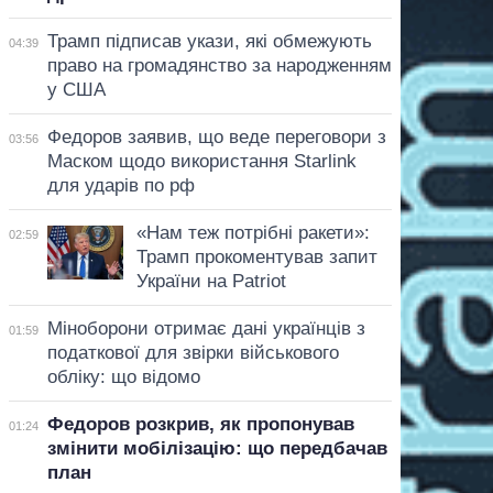
Трамп підписав укази, які обмежують
04:39
право на громадянство за народженням
у США
Федоров заявив, що веде переговори з
03:56
Маском щодо використання Starlink
для ударів по рф
«Нам теж потрібні ракети»:
02:59
Трамп прокоментував запит
України на Patriot
Міноборони отримає дані українців з
01:59
податкової для звірки військового
обліку: що відомо
Федоров розкрив, як пропонував
01:24
змінити мобілізацію: що передбачав
план