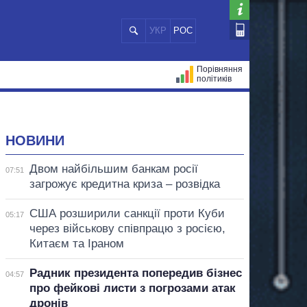
УКР
РОС
Порівняння
політиків
ЦІЙ
МЕРИ МІСТ
ВСІ ПЕРСОНИ
НОВИНИ
Двом найбільшим банкам росії
07:51
загрожує кредитна криза – розвідка
США розширили санкції проти Куби
05:17
через військову співпрацю з росією,
Китаєм та Іраном
Радник президента попередив бізнес
04:57
про фейкові листи з погрозами атак
дронів