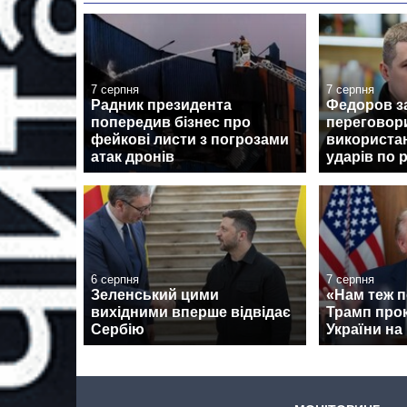
7 серпня
7 серпня
Радник президента
Федоров з
попередив бізнес про
переговор
фейкові листи з погрозами
використан
атак дронів
ударів по 
6 серпня
7 серпня
Зеленський цими
«Нам теж п
вихідними вперше відвідає
Трамп про
Сербію
України на 