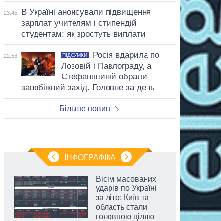
В Україні анонсували підвищення
23:45
зарплат учителям і стипендій
студентам: як зростуть виплати
Росія вдарила по
ПІДСУМКИ
22:53
Лозовій і Павлограду, а
Стефанішиній обрали
запобіжний захід. Головне за день
Більше новин
ІНФОГРАФІКА
Вісім масованих
ударів по Україні
за літо: Київ та
область стали
головною ціллю