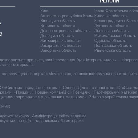
РЕГІОНИ
Київ
Івано-Франківська обл
Автономна республіка Крим
Київська область
Вінницька область
Кіровоградська област
В
Волинська область
Луганська область
Дніпропетровська область
Львівська область
Й
Донецька область
Миколаївська область
Житомирська область
Одеська область
Закарпатська область
Полтавська область
Запорізька область
Рівненська область
 дозволяється при вказуванні посилання (для інтернет-видань — гіперпоси
стання матеріалів.
, що розміщені на порталі slovoidilo.ua, а також інформація про стан вик
і ГО «Система народного контролю Слово і Діло» і є власністю ГО «Систе
еклами: «Промо», «Новини компаній», «Позиція», «Партнерський матеріал
судження, оприлюднені у рекламних матеріалах. Згідно з українським зак
-05063
няються законом. Адміністрація сайту залишає
ікується на сайті, власниками або авторами