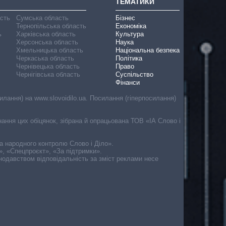
ТЕМАТИКИ
асть
Сумська область
Бізнес
Тернопільська область
Економіка
ь
Харківська область
Культура
Херсонська область
Наука
Хмельницька область
Національна безпека
Черкаська область
Політика
Чернівецька область
Право
Чернігівська область
Суспільство
Фінанси
лання) на www.slovoidilo.ua. Посилання (гіперпосилання)
онання цих обіцянок, зібрана й опрацьована ТОВ «ІА Слово і
ма народного контролю Слово і Діло».
», «Спецпроєкт», «За підтримки».
онодавством відповідальність за зміст реклами несе