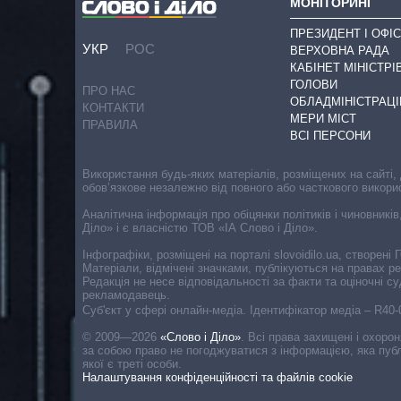
МОНІТОРИНГ
ПРЕЗИДЕНТ І ОФІС
УКР
РОС
ВЕРХОВНА РАДА
КАБІНЕТ МІНІСТРІ
ГОЛОВИ
ПРО НАС
ОБЛАДМІНІСТРАЦІ
КОНТАКТИ
МЕРИ МІСТ
ПРАВИЛА
ВСІ ПЕРСОНИ
Використання будь-яких матеріалів, розміщених на сайті,
обов’язкове незалежно від повного або часткового викори
Аналітична інформація про обіцянки політиків і чиновників
Діло» і є власністю ТОВ «ІА Слово і Діло».
Інфографіки, розміщені на порталі slovoidilo.ua, створен
Матеріали, відмічені значками, публікуються на правах р
Редакція не несе відповідальності за факти та оціночні 
рекламодавець.
Cуб'єкт у сфері онлайн-медіа. Ідентифікатор медіа – R40
© 2009—2026
«Слово і Діло»
.
Всі права захищені і охоро
за собою право не погоджуватися з інформацією, яка публ
якої є треті особи.
Налаштування конфіденційності та файлів cookie