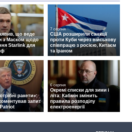
7 серпня
аявив, що веде
США розширили санкції
и з Маском щодо
проти Куби через військову
ня Starlink для
співпрацю з росією, Китаєм
рф
та Іраном
6 серпня
Окремі списки для зими і
отрібні ракети»:
літа: Кабмін змінить
коментував запит
правила розподілу
Patriot
електроенергії