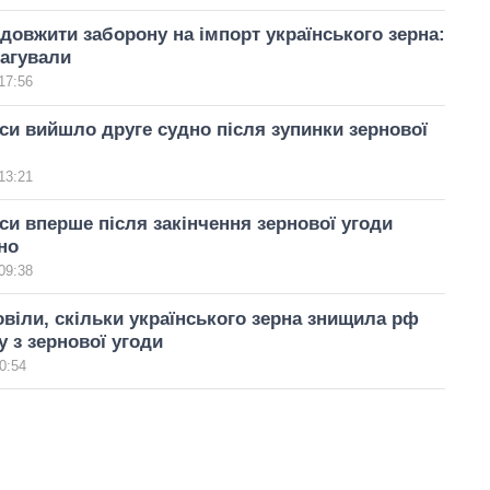
довжити заборону на імпорт українського зерна:
агували
17:56
си вийшло друге судно після зупинки зернової
13:21
си вперше після закінчення зернової угоди
но
09:38
віли, скільки українського зерна знищила рф
у з зернової угоди
0:54