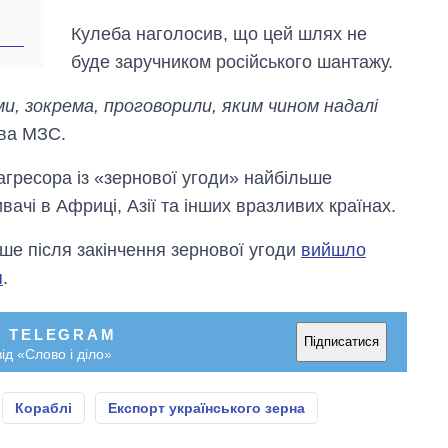
росією
Кулеба наголосив, що цей шлях не
буде заручником російського шантажу.
ми, зокрема, проговорили, яким чином надалі
ава МЗС.
-агресора із «зернової угоди» найбільше
ачі в Африці, Азії та інших вразливих країнах.
ше після закінчення зернової угоди
вийшло
я
.
У TELEGRAM
Підписатися
ід «Слово і діло»
Кораблі
Експорт українського зерна