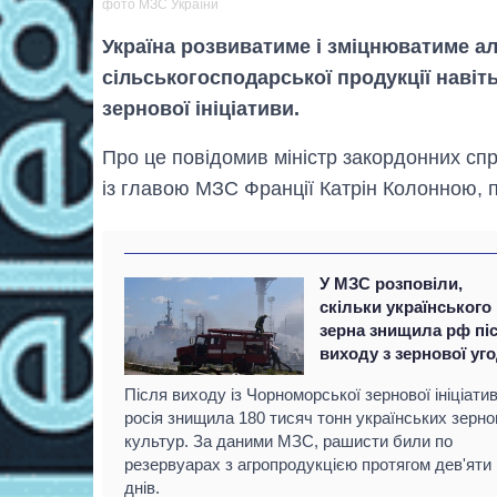
фото МЗС України
Україна розвиватиме і зміцнюватиме а
сільськогосподарської продукції навіт
зернової ініціативи.
Про це повідомив міністр закордонних сп
із главою МЗС Франції Катрін Колонною,
У МЗС розповіли,
скільки українського
зерна знищила рф пі
виходу з зернової уг
Після виходу із Чорноморської зернової ініціати
росія знищила 180 тисяч тонн українських зерн
культур. За даними МЗС, рашисти били по
резервуарах з агропродукцією протягом дев'яти
днів.