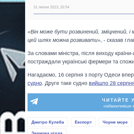
31 липня 2023, 20:54
«Він може бути розвинений, зміцнений, і 
цей шлях можна розвивати»
, - сказав гл
За словами міністра, після виходу країни
постраждали українські фермери та спожив
Нагадаємо, 16 серпня з порту Одеси впер
судно
. Друге таке судно
вийшло 28 серпн
ЧИТАЙТЕ 
найважливіше в
Дмитро Кулеба
Експорт
Чорне море
Зернова угода