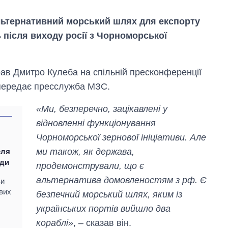
льтернативний морський шлях для експорту
ь після виходу росії з Чорноморської
рав Дмитро Кулеба на спільній пресконференції
 передає пресслужба МЗС.
«Ми, безперечно, зацікавлені у
відновленні функціонування
Чорноморської зернової ініціативи. Але
ми також, як держава,
сля
оди
продемонстрували, що є
альтернатива домовленостям з рф. Є
ви
Як змінився
ових
безпечний морський шлях, яким із
бюджет
Міністерства
українських портів вийшло два
оборони за 13
кораблі»
, – сказав він.
років війни з