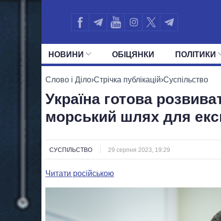
НОВИНИ
ОБIЦЯНКИ
ПОЛIТИКИ
УСІ ПОЛІТИКИ
ПРЕЗИДЕНТ І ОФ
Слово і Діло
›
Стрічка публікацій
›
Суспільство
Україна готова розвива
морський шлях для екс
СУСПІЛЬСТВО
29 серпня 2023, 19:29
Читати російською