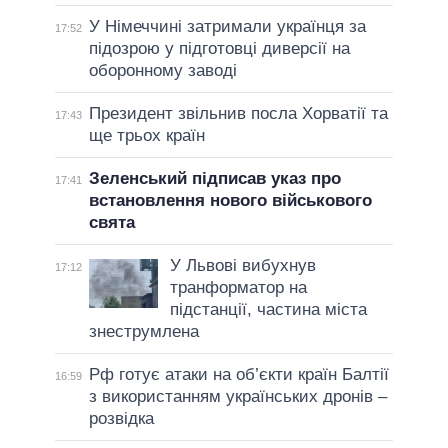
У Німеччині затримали українця за
17:52
підозрою у підготовці диверсії на
оборонному заводі
Президент звільнив посла Хорватії та
17:43
ще трьох країн
Зеленський підписав указ про
17:41
встановлення нового військового
свята
У Львові вибухнув
17:12
транформатор на
підстанції, частина міста
знеструмлена
Рф готує атаки на об’єкти країн Балтії
16:59
з використанням українських дронів –
розвідка