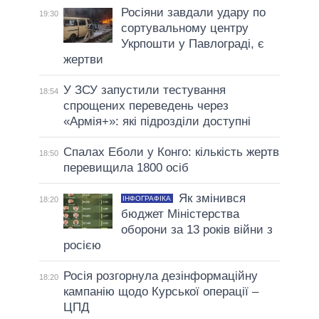
Росіяни завдали удару по
19:30
сортувальному центру
Укрпошти у Павлограді, є
жертви
У ЗСУ запустили тестування
18:54
спрощених переведень через
«Армія+»: які підрозділи доступні
Спалах Еболи у Конго: кількість жертв
18:50
перевищила 1800 осіб
Як змінився
ІНФОГРАФІКА
18:20
бюджет Міністерства
оборони за 13 років війни з
росією
Росія розгорнула дезінформаційну
18:20
кампанію щодо Курської операції –
ЦПД