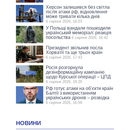
Херсон залишився без світла
після атаки рф, відновлення
може тривати кілька днів
6 серпня 2026, 16:03
У Польщі вандали пошкодили
український меморіал: реакція
посольства
6 серпня 2026, 16:42
Президент звільнив посла
Хорватії та ще трьох країн
6 серпня 2026, 17:43
Росія розгорнула
дезінформаційну кампанію
щодо Курської операції – ЦПД
6 серпня 2026, 18:20
Рф готує атаки на об’єкти країн
Балтії з використанням
українських дронів – розвідка
6 серпня 2026, 16:59
НОВИНИ