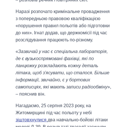
Наразі розпочато кримінальне провадження
з попередньою правовою кваліфікацією
«порушення правил польотів або підготовки
до них». Ігнат додав, що держкомісії під час
розслідування працюють по-різному.
«
Зазвичай у нас є спеціальна лабораторія,
де є вузькоспрямовані фахівці, які по
ланцюжку розкладають кожну деталь
літака, щоб з'ясувати, що сталося. Більше
інформації, звичайно, є у бортових
самописцях, які мають записи радіообміну
»,
– пояснив він.
Нагадаємо, 25 серпня 2023 року, на
Житомирщині під час польоту у небі
зіштовхнулися
два навчально-бойові літаки
моделі Л-39. В результаті трагедії загинули