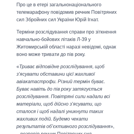
Про це в етері загальнонаціонального
телемарафону повідомив речник Повітряних
сил Збройних сил України Юрій Ігнат.
Терміни розслідування справи про зіткнення
навчально-бойових літаків Л-39 у
Житомирській області наразі невідомі, однак
воно може тривати до пів року.
«
Триває відповідне розслідування, щоб
з’ясувати обставини цієї жахливої
авіакатастрофи. Різний термін буває.
Буває навіть до пів року затягується
розслідування. Повітряні сили надали всі
матеріали, щоб дійсно з’ясувати, що
сталося і щоб надалі уникнути таких
жахливих подій. Будемо чекати
результатів об’єктивного розслідування
»,
– розповів речник Повітряних сил.