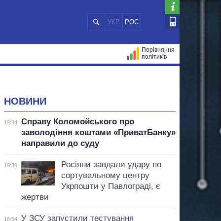
УКР
РОС
Порівняння
політиків
ЦІЙ
МЕРИ МІСТ
ВСІ ПЕРСОНИ
НОВИНИ
Справу Коломойського про
19:34
заволодіння коштами «ПриватБанку»
направили до суду
Росіяни завдали удару по
19:30
сортувальному центру
Укрпошти у Павлограді, є
жертви
У ЗСУ запустили тестування
18:54