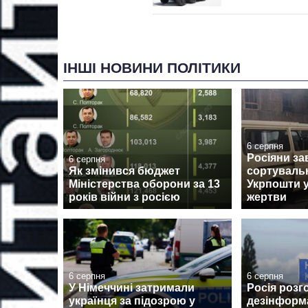
ІНШІ НОВИНИ ПОЛІТИКИ
6 серпня
Росіяни за
6 серпня
Як змінився бюджет
сортуваль
Міністерства оборони за 13
Укрпошти у
років війни з росією
жертви
6 серпня
6 серпня
У Німеччині затримали
Росія розг
українця за підозрою у
дезінформ