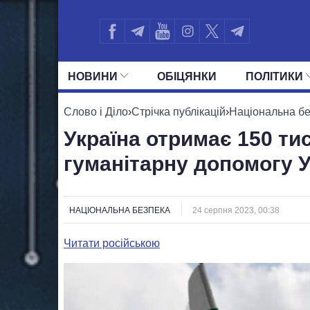
НОВИНИ
ОБIЦЯНКИ
ПОЛIТИКИ
УСІ ПОЛІТИКИ
ПРЕЗИДЕНТ І ОФ
Слово і Діло
›
Стрічка публікацій
›
Національна б
Україна отримає 150 тис
гуманітарну допомогу У
НАЦІОНАЛЬНА БЕЗПЕКА
24 серпня 2023, 00:38
Читати російською