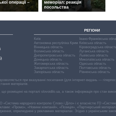
кої операції –
меморіал: реакція
посольства
РЕГІОНИ
Київ
Івано-Франківська обл
Автономна республіка Крим
Київська область
Вінницька область
Кіровоградська област
В
Волинська область
Луганська область
Дніпропетровська область
Львівська область
Й
Донецька область
Миколаївська область
Житомирська область
Одеська область
Закарпатська область
Полтавська область
Запорізька область
Рівненська область
 дозволяється при вказуванні посилання (для інтернет-видань — гіперпоси
стання матеріалів.
, що розміщені на порталі slovoidilo.ua, а також інформація про стан вик
і ГО «Система народного контролю Слово і Діло» і є власністю ГО «Систе
еклами: «Промо», «Новини компаній», «Позиція», «Партнерський матеріал
судження, оприлюднені у рекламних матеріалах. Згідно з українським зак