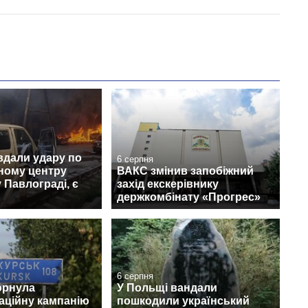
вдали удару по
6 серпня
ному центру
ВАКС змінив запобіжний
 Павлограді, є
захід екскерівнику
держкомбінату «Прогрес»
6 серпня
орнула
У Польщі вандали
аційну кампанію
пошкодили український