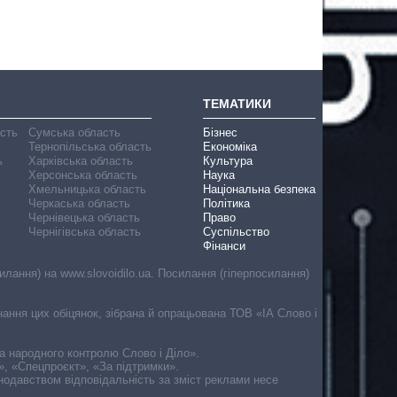
ТЕМАТИКИ
асть
Сумська область
Бізнес
Тернопільська область
Економіка
ь
Харківська область
Культура
Херсонська область
Наука
Хмельницька область
Національна безпека
Черкаська область
Політика
Чернівецька область
Право
Чернігівська область
Суспільство
Фінанси
лання) на www.slovoidilo.ua. Посилання (гіперпосилання)
онання цих обіцянок, зібрана й опрацьована ТОВ «ІА Слово і
ма народного контролю Слово і Діло».
», «Спецпроєкт», «За підтримки».
онодавством відповідальність за зміст реклами несе