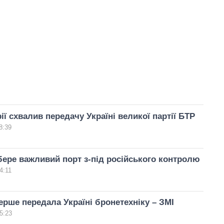
ії схвалив передачу Україні великої партії БТР
8:39
бере важливий порт з-під російського контролю
4:11
ерше передала Україні бронетехніку – ЗМІ
5:23