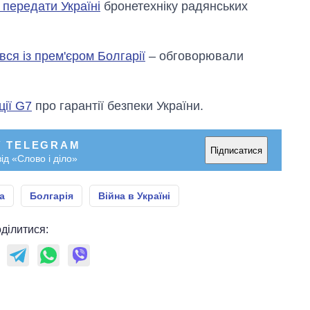
 передати Україні
бронетехніку радянських
Anthropic
вся із прем'єром Болгарії
– обговорювали
ції G7
про гарантії безпеки України.
У TELEGRAM
Підписатися
ід «Слово і діло»
а
Болгарія
Війна в Україні
ділитися: