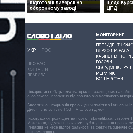
підготовці диверсії на
щодо Курсь
оборонному заводі
ЦПД
МОНІТОРИНГ
ПРЕЗИДЕНТ І ОФІС
УКР
РОС
ВЕРХОВНА РАДА
КАБІНЕТ МІНІСТРІ
ГОЛОВИ
ПРО НАС
ОБЛАДМІНІСТРАЦІ
КОНТАКТИ
МЕРИ МІСТ
ПРАВИЛА
ВСІ ПЕРСОНИ
Використання будь-яких матеріалів, розміщених на сайті,
обов’язкове незалежно від повного або часткового викори
Аналітична інформація про обіцянки політиків і чиновників
Діло» і є власністю ТОВ «ІА Слово і Діло».
Інфографіки, розміщені на порталі slovoidilo.ua, створен
Матеріали, відмічені значками, публікуються на правах р
Редакція не несе відповідальності за факти та оціночні 
рекламодавець.