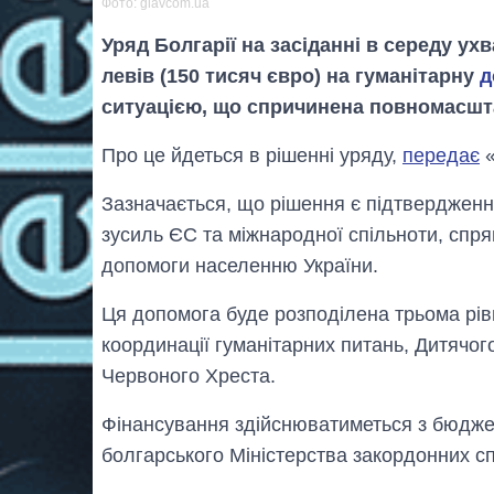
Фото: glavcom.ua
Уряд Болгарії на засіданні в середу ух
левів (150 тисяч євро) на гуманітарну
д
ситуацією, що спричинена повномасш
Про це йдеться в рішенні уряду,
передає
«
Зазначається, що рішення є підтвердження
зусиль ЄС та міжнародної спільноти, сп
допомоги населенню України.
Ця допомога буде розподілена трьома рі
координації гуманітарних питань, Дитячо
Червоного Хреста.
Фінансування здійснюватиметься з бюджет
болгарського Міністерства закордонних с