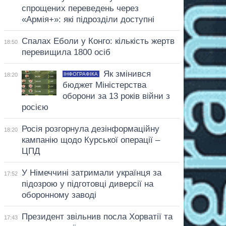
спрощених переведень через
«Армія+»: які підрозділи доступні
Спалах Еболи у Конго: кількість жертв
18:50
перевищила 1800 осіб
Як змінився
ІНФОГРАФІКА
18:20
бюджет Міністерства
оборони за 13 років війни з
росією
Росія розгорнула дезінформаційну
18:20
кампанію щодо Курської операції –
ЦПД
У Німеччині затримали українця за
17:52
підозрою у підготовці диверсії на
оборонному заводі
Президент звільнив посла Хорватії та
17:43