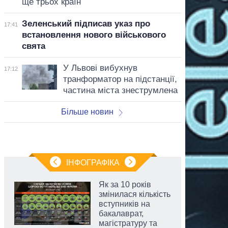
ще трьох країн
Зеленський підписав указ про
17:41
встановлення нового військового
свята
У Львові вибухнув
17:12
транформатор на підстанції,
частина міста знеструмлена
Більше новин
ІНФОГРАФІКА
Як за 10 років
змінилася кількість
вступників на
бакалаврат,
магістратуру та