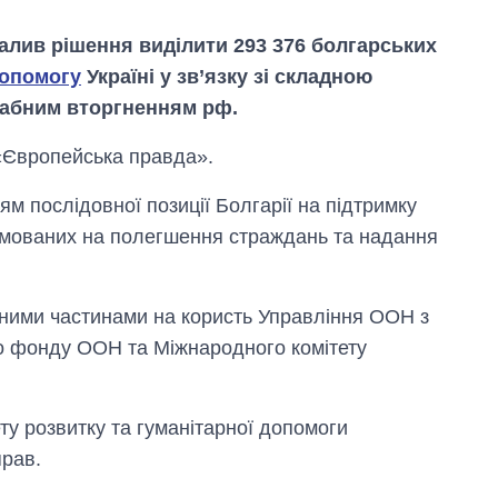
валив рішення виділити 293 376 болгарських
опомогу
Україні у зв’язку зі складною
табним вторгненням рф.
Європейська правда».
м послідовної позиції Болгарії на підтримку
рямованих на полегшення страждань та надання
вними частинами на користь Управління ООН з
го фонду ООН та Міжнародного комітету
Економіка ШІ-
гігантів: скільки
у розвитку та гуманітарної допомоги
коштують і
прав.
заробляють
OpenAI та