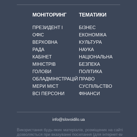
МОНІТОРИНГ
ТЕМАТИКИ
ПРЕЗИДЕНТ І
БІЗНЕС
ОФІС
ЕКОНОМІКА
ВЕРХОВНА
КУЛЬТУРА
РАДА
НАУКА
КАБІНЕТ
НАЦІОНАЛЬНА
МІНІСТРІВ
БЕЗПЕКА
ГОЛОВИ
ПОЛІТИКА
ОБЛАДМІНІСТРАЦІЙ
ПРАВО
МЕРИ МІСТ
СУСПІЛЬСТВО
ВСІ ПЕРСОНИ
ФІНАНСИ
info@slovoidilo.ua
Використання будь-яких матеріалів, розміщених на сайті,
дозволяється при вказуванні посилання (для інтернет-видань