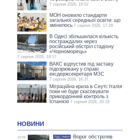
7 серпня 2026, 19:52
МОН оновило стандарти
загальної середньої освіти: що
змінилось
7 серпня 2026, 17:29
В Одесі збільшилася кількість
постраждалих через
російський обстріл стадіону
«Чорноморець»
7 серпня 2026, 19:17
ВАКС відпустив під заставу
підозрювану у справі
ексдержсекретаря МЗС
7 серпня 2026, 16:37
Міграційна криза в Сеуті: Італія
поки не буде скасовувати
прикордонний контроль з
Іспанією
7 серпня 2026, 20:19
НОВИНИ
Ворог обстріляв
ПІДСУМКИ
23:09