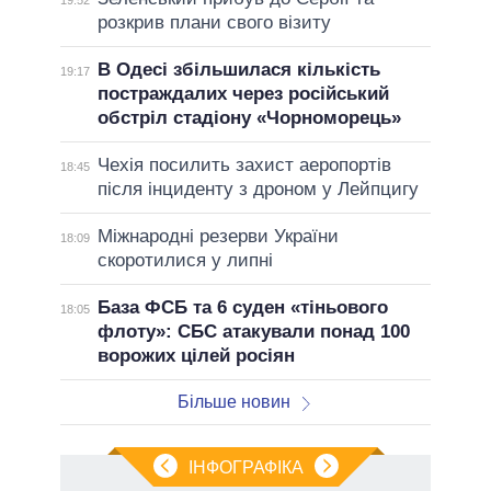
розкрив плани свого візиту
В Одесі збільшилася кількість
19:17
постраждалих через російський
обстріл стадіону «Чорноморець»
Чехія посилить захист аеропортів
18:45
після інциденту з дроном у Лейпцигу
Міжнародні резерви України
18:09
скоротилися у липні
База ФСБ та 6 суден «тіньового
18:05
флоту»: СБС атакували понад 100
ворожих цілей росіян
Більше новин
ІНФОГРАФІКА