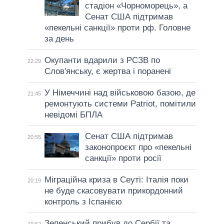
стадіон «Чорноморець», а
Сенат США підтримав
«пекельні санкції» проти рф. Головне
за день
Окупанти вдарили з РСЗВ по
22:29
Слов'янську, є жертва і поранені
У Німеччині над військовою базою, де
21:45
ремонтують системи Patriot, помітили
невідомі БПЛА
Сенат США підтримав
20:55
законопроєкт про «пекельні
санкції» проти росії
Міграційна криза в Сеуті: Італія поки
20:19
не буде скасовувати прикордонний
контроль з Іспанією
Зеленський прибув до Сербії та
19:52