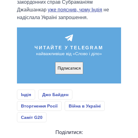
закордонних справ Субраманіям
Джайшанкар
уже пояснив, чому Індія
не
надіслала Україні запрошення.
ЧИТАЙТЕ У TELEGRAM
найважливіше від «Слово і діло»
Підписатися
Індія
Джо Байден
Вторгнення Росії
Війна в Україні
Саміт G20
Поділитися: