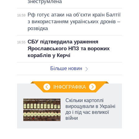
знеструмлена
Рф готує атаки на об’єкти країн Балтії
16:59
з використанням українських дронів –
розвідка
СБУ підтвердила ураження
16:55
Ярославського НПЗ та ворожих
кораблів у Керчі
Більше новин
ІНФОГРАФІКА
нтів:
Скільки картоплі
 і
вирощували в Україні
nAI
до і під час великої
війни