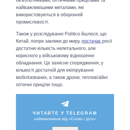
безпілотниками, оптичними прицілами та
найважливішими металами, які
використовуються в оборонній
промисловості.
Також у розслідуванні Politico йшлося, що
Китай, попри заклики до миру,
постачає
росії
достатню кількість нелетального, але
корисного у військовому відношенні
обладнання. Це захисне спорядження, у
кількості достатній для екіпірування
мобілізованих, а також дрони, тепловізійні
оптичні приціли тощо.
ЧИТАЙТЕ У TELEGRAM
найважливіше від «Слово і діло»