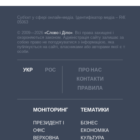
Cуб'єкт у сфері онлайн-медіа. Ідентифікатор медіа – R40-
05063
© 2009—2026
«Слово і Діло»
.
Всі права захищені і
охороняються законом. Адміністрація сайту залишає за
собою право не погоджуватися з інформацією, яка
публікується на сайті, власниками або авторами якої є треті
особи.
УКР
РОС
ПРО НАС
КОНТАКТИ
ПРАВИЛА
МОНІТОРИНГ
ТЕМАТИКИ
ПРЕЗИДЕНТ І
БІЗНЕС
ОФІС
ЕКОНОМІКА
ВЕРХОВНА
КУЛЬТУРА