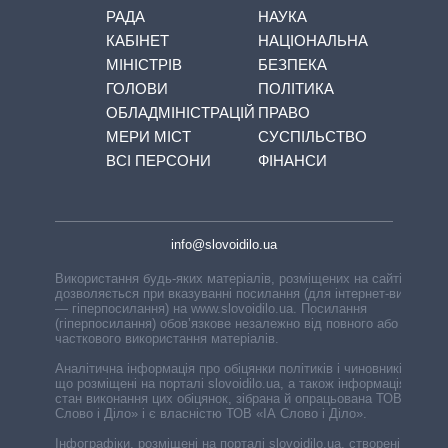
РАДА
НАУКА
КАБІНЕТ
НАЦІОНАЛЬНА
МІНІСТРІВ
БЕЗПЕКА
ГОЛОВИ
ПОЛІТИКА
ОБЛАДМІНІСТРАЦІЙ
ПРАВО
МЕРИ МІСТ
СУСПІЛЬСТВО
ВСІ ПЕРСОНИ
ФІНАНСИ
info@slovoidilo.ua
Використання будь-яких матеріалів, розміщених на сайті,
дозволяється при вказуванні посилання (для інтернет-видань
— гіперпосилання) на www.slovoidilo.ua. Посилання
(гіперпосилання) обов’язкове незалежно від повного або
часткового використання матеріалів.
Аналітична інформація про обіцянки політиків і чиновників,
що розміщені на порталі slovoidilo.ua, а також інформація про
стан виконання цих обіцянок, зібрана й опрацьована ТОВ «ІА
Слово і Діло» і є власністю ТОВ «ІА Слово і Діло».
Інфографіки, розміщені на порталі slovoidilo.ua, створені ГО