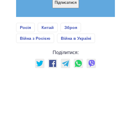
Підписатися
Росія
Китай
Зброя
Війна з Росією
Війна в Україні
Поділитися: