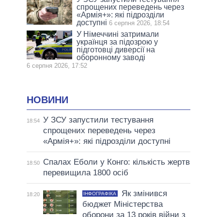
спрощених переведень через
«Армія+»: які підрозділи
доступні
6 серпня 2026, 18:54
У Німеччині затримали
українця за підозрою у
підготовці диверсії на
оборонному заводі
6 серпня 2026, 17:52
НОВИНИ
У ЗСУ запустили тестування
18:54
спрощених переведень через
«Армія+»: які підрозділи доступні
Спалах Еболи у Конго: кількість жертв
18:50
перевищила 1800 осіб
Як змінився
ІНФОГРАФІКА
18:20
бюджет Міністерства
оборони за 13 років війни з