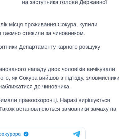
на заступника голови Державної
лік місця проживання Сокура, купили
ки таємно стежили за чиновником.
бітники Департаменту карного розшуку
анованого нападу двоє чоловіків вичікували
ого, як Сокура вийшов з під'їзду, зловмисники
 наближатися до чиновника.
римали правоохоронці. Наразі вирішується
. Також встановлюються замовники замаху на