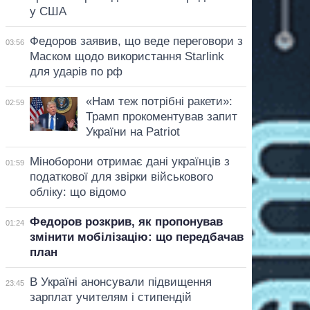
у США
Федоров заявив, що веде переговори з
03:56
Маском щодо використання Starlink
для ударів по рф
«Нам теж потрібні ракети»:
02:59
Трамп прокоментував запит
України на Patriot
Міноборони отримає дані українців з
01:59
податкової для звірки військового
обліку: що відомо
Федоров розкрив, як пропонував
01:24
змінити мобілізацію: що передбачав
план
В Україні анонсували підвищення
23:45
зарплат учителям і стипендій