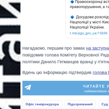
Нагадаємо, першим про замах
на заступн
повідомив голова Комітету Верховної Ради
політики Данило Гетманцев вранці у п'ятн
Вдень цю інформацію підтвердив
голова 
ЧИТАЙТЕ 
найважливіше в
Офіс генпрокурора
Підозрюваний
Суд