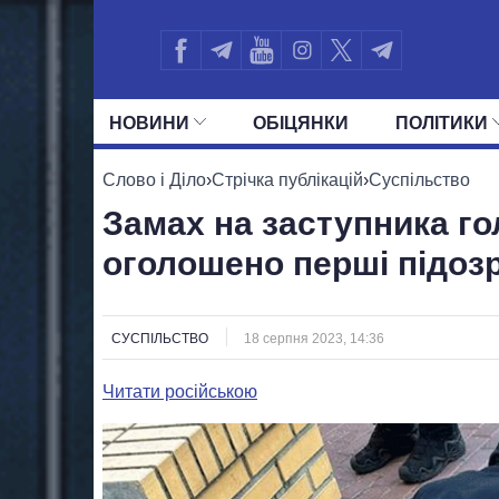
НОВИНИ
ОБIЦЯНКИ
ПОЛIТИКИ
УСІ ПОЛІТИКИ
ПРЕЗИДЕНТ І ОФ
Слово і Діло
›
Стрічка публікацій
›
Суспільство
Замах на заступника го
оголошено перші підоз
СУСПІЛЬСТВО
18 серпня 2023, 14:36
Читати російською