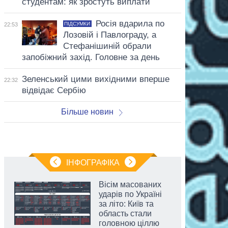
студентам: як зростуть виплати
Росія вдарила по
ПІДСУМКИ
22:53
Лозовій і Павлограду, а
Стефанішиній обрали
запобіжний захід. Головне за день
Зеленський цими вихідними вперше
22:32
відвідає Сербію
Більше новин
ІНФОГРАФІКА
Вісім масованих
ударів по Україні
за літо: Київ та
область стали
головною ціллю