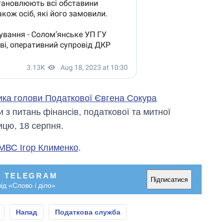
ика голови Податкової Євгена Сокура
 з питань фінансів, податкової та митної
ицю, 18 серпня.
МВС Ігор Клименко
.
У TELEGRAM
Підписатися
ід «Слово і діло»
Напад
Податкова служба