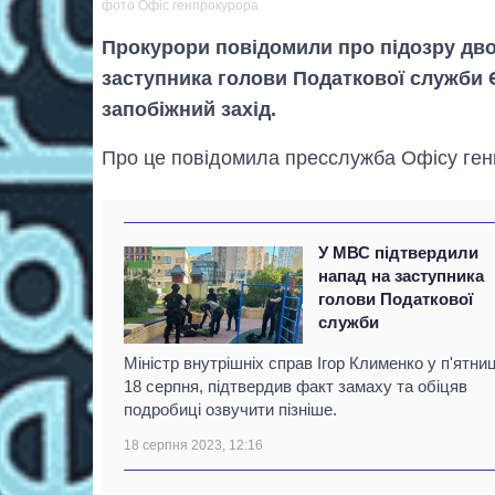
фото Офіс генпрокурора
Прокурори повідомили про підозру дво
заступника голови Податкової служби 
запобіжний захід.
Про це повідомила пресслужба Офісу ген
У МВС підтвердили
напад на заступника
голови Податкової
служби
Міністр внутрішніх справ Ігор Клименко у п'ятни
18 серпня, підтвердив факт замаху та обіцяв
подробиці озвучити пізніше.
18 серпня 2023, 12:16