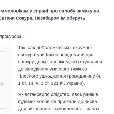
м чоловікам у справі про спробу замаху на
Євгена Сокура. Незабаром їм оберуть
прокурора.
Так, слідчі Солом'янської окружної
прокуратури Києва повідомили про
підозру двом чоловікам, які готувалися
до заподіяння умисного тяжкого
тілесного ушкодження громадянину (ч.
1 ст. 14, ч. 2 ст. 121 КК України).
цю,
Як зросли тарифи
Як встановило слідство, двоє раніше
на холодну воду у
судимих чоловіків приїхали до Києва
містах України на
початок серпня
для виконання «замовлення» – замах