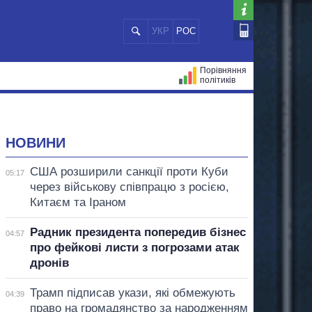
УКР
РОС
Порівняння
політиків
ЦІЙ
МЕРИ МІСТ
ВСІ ПЕРСОНИ
НОВИНИ
США розширили санкції проти Куби
05:17
через військову співпрацю з росією,
Китаєм та Іраном
Радник президента попередив бізнес
04:57
про фейкові листи з погрозами атак
дронів
Трамп підписав укази, які обмежують
04:39
право на громадянство за народженням