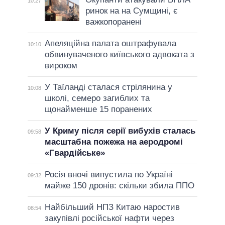
10:27
ринок на на Сумщині, є
важкопоранені
Апеляційна палата оштрафувала
10:10
обвинуваченого київського адвоката з
вироком
У Таїланді сталася стрілянина у
10:08
школі, семеро загиблих та
щонайменше 15 поранених
У Криму після серії вибухів сталась
09:58
масштабна пожежа на аеродромі
«Гвардійське»
Росія вночі випустила по Україні
09:32
майже 150 дронів: скільки збила ППО
Найбільший НПЗ Китаю наростив
08:54
закупівлі російської нафти через