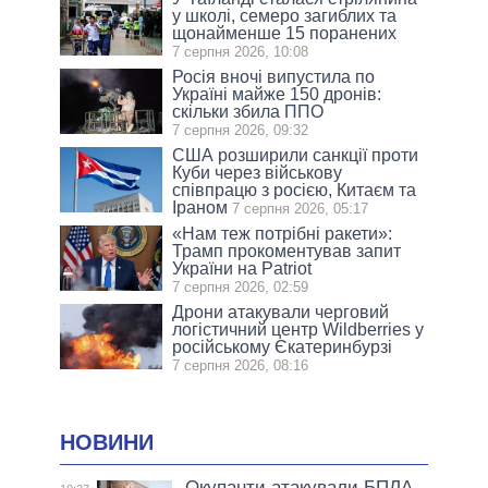
у школі, семеро загиблих та
щонайменше 15 поранених
7 серпня 2026, 10:08
Росія вночі випустила по
Україні майже 150 дронів:
скільки збила ППО
7 серпня 2026, 09:32
США розширили санкції проти
Куби через військову
співпрацю з росією, Китаєм та
Іраном
7 серпня 2026, 05:17
«Нам теж потрібні ракети»:
Трамп прокоментував запит
України на Patriot
7 серпня 2026, 02:59
Дрони атакували черговий
логістичний центр Wildberries у
російському Єкатеринбурзі
7 серпня 2026, 08:16
НОВИНИ
Окупанти атакували БПЛА