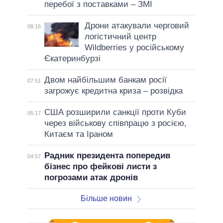
перебої з поставками – ЗМІ
Дрони атакували черговий
08:16
логістичний центр
Wildberries у російському
Єкатеринбурзі
Двом найбільшим банкам росії
07:51
загрожує кредитна криза – розвідка
США розширили санкції проти Куби
05:17
через військову співпрацю з росією,
Китаєм та Іраном
Радник президента попередив
04:57
бізнес про фейкові листи з
погрозами атак дронів
Більше новин