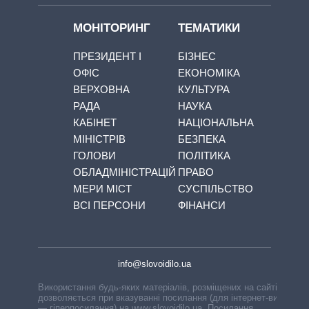
МОНІТОРИНГ
ТЕМАТИКИ
ПРЕЗИДЕНТ І
БІЗНЕС
ОФІС
ЕКОНОМІКА
ВЕРХОВНА
КУЛЬТУРА
РАДА
НАУКА
КАБІНЕТ
НАЦІОНАЛЬНА
МІНІСТРІВ
БЕЗПЕКА
ГОЛОВИ
ПОЛІТИКА
ОБЛАДМІНІСТРАЦІЙ
ПРАВО
МЕРИ МІСТ
СУСПІЛЬСТВО
ВСІ ПЕРСОНИ
ФІНАНСИ
info@slovoidilo.ua
Використання будь-яких матеріалів, розміщених на сайті,
дозволяється при вказуванні посилання (для інтернет-видань
— гіперпосилання) на www.slovoidilo.ua. Посилання