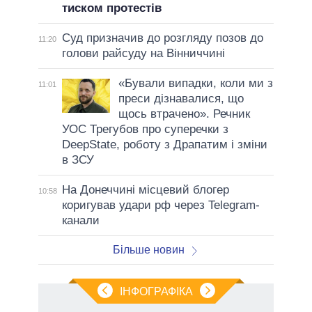
тиском протестів
Суд призначив до розгляду позов до
11:20
голови райсуду на Вінниччині
«Бували випадки, коли ми з
11:01
преси дізнавалися, що
щось втрачено». Речник
УОС Трегубов про cуперечки з
DeepState, роботу з Драпатим і зміни
в ЗСУ
На Донеччині місцевий блогер
10:58
коригував удари рф через Telegram-
канали
Більше новин
ІНФОГРАФІКА