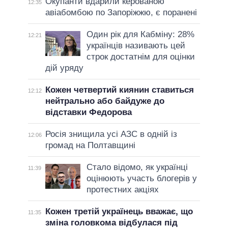
Окупанти вдарили керованою
12:35
авіабомбою по Запоріжжю, є поранені
Один рік для Кабміну: 28%
12:21
українців називають цей
строк достатнім для оцінки
дій уряду
Кожен четвертий киянин ставиться
12:12
нейтрально або байдуже до
відставки Федорова
Росія знищила усі АЗС в одній із
12:06
громад на Полтавщині
Стало відомо, як українці
11:39
оцінюють участь блогерів у
протестних акціях
Кожен третій українець вважає, що
11:35
зміна головкома відбулася під