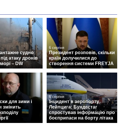
6 серпня
вантажне судно
Президент розповів, скільки
під атаку дронів
країн долучилися до
морі – DW
створення системи FREYJA
6 серпня
ски для зими і
Інцидент в аеропорту
н змінить
Лейпцига: Бундестаг
озподілу
спростував інформацію про
ргії
боєприпаси на борту літака