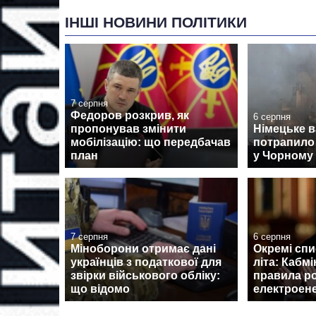
ІНШІ НОВИНИ ПОЛІТИКИ
7 серпня
Федоров розкрив, як
6 серпня
пропонував змінити
Німецьке 
мобілізацію: що передбачав
потрапило 
план
у Чорному 
7 серпня
6 серпня
Міноборони отримає дані
Окремі спи
українців з податкової для
літа: Кабмі
звірки військового обліку:
правила р
що відомо
електроене