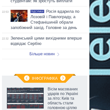
студентам: як зростуть виплати
Росія вдарила по
ПІДСУМКИ
22:53
Лозовій і Павлограду, а
Стефанішиній обрали
запобіжний захід. Головне за день
Зеленський цими вихідними вперше
22:32
відвідає Сербію
Більше новин
ІНФОГРАФІКА
Вісім масованих
ударів по Україні
за літо: Київ та
область стали
головною ціллю