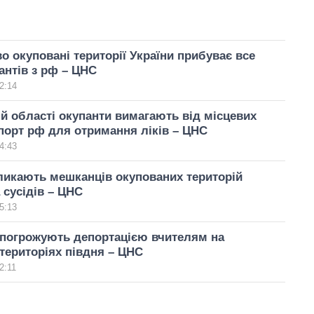
о окуповані території України прибуває все
антів з рф – ЦНС
2:14
ій області окупанти вимагають від місцевих
порт рф для отримання ліків – ЦНС
4:43
ликають мешканців окупованих територій
 сусідів – ЦНС
5:13
 погрожують депортацією вчителям на
територіях півдня – ЦНС
2:11