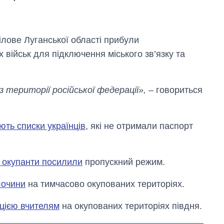
ілове Луганської області прибули
 військ для підключення міського зв’язку та
 території російської федерації»,
– говориться
ють списки українців
, які не отримали паспорт
 окупанти посилили
пропускний режим.
Як змінився
лочини
на тимчасово окупованих територіях.
бюджет
Міністерства
цією вчителям
на окупованих територіях півдня.
оборони за 13
років війни з