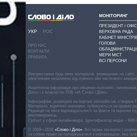
МОНІТОРИНГ
ПРЕЗИДЕНТ І ОФІС
УКР
РОС
ВЕРХОВНА РАДА
КАБІНЕТ МІНІСТРІ
ГОЛОВИ
ПРО НАС
ОБЛАДМІНІСТРАЦІ
КОНТАКТИ
МЕРИ МІСТ
ПРАВИЛА
ВСІ ПЕРСОНИ
Використання будь-яких матеріалів, розміщених на сайті,
обов’язкове незалежно від повного або часткового викори
Аналітична інформація про обіцянки політиків і чиновників
Діло» і є власністю ТОВ «ІА Слово і Діло».
Інфографіки, розміщені на порталі slovoidilo.ua, створен
Матеріали, відмічені значками, публікуються на правах р
Редакція не несе відповідальності за факти та оціночні 
рекламодавець.
Cуб'єкт у сфері онлайн-медіа. Ідентифікатор медіа – R40
© 2009—2026
«Слово і Діло»
.
Всі права захищені і охоро
за собою право не погоджуватися з інформацією, яка публ