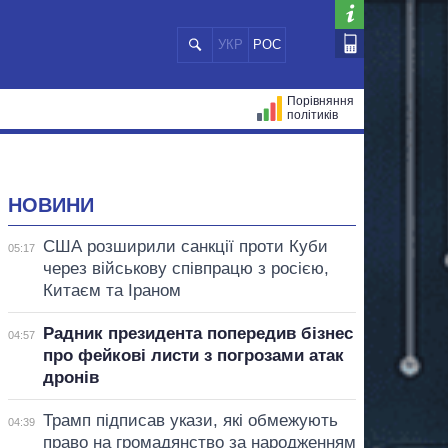
УКР
РОС
Порівняння
політиків
ЦІЙ
МЕРИ МІСТ
ВСІ ПЕРСОНИ
НОВИНИ
США розширили санкції проти Куби
05:17
через військову співпрацю з росією,
Китаєм та Іраном
Радник президента попередив бізнес
04:57
про фейкові листи з погрозами атак
дронів
Трамп підписав укази, які обмежують
04:39
право на громадянство за народженням