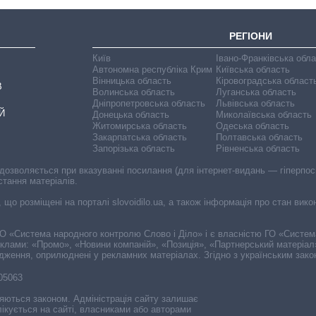
РЕГІОНИ
Київ
Івано-Франківська обл
Автономна республіка Крим
Київська область
Вінницька область
Кіровоградська област
В
Волинська область
Луганська область
Дніпропетровська область
Львівська область
Й
Донецька область
Миколаївська область
Житомирська область
Одеська область
Закарпатська область
Полтавська область
Запорізька область
Рівненська область
 дозволяється при вказуванні посилання (для інтернет-видань — гіперпоси
стання матеріалів.
, що розміщені на порталі slovoidilo.ua, а також інформація про стан вик
і ГО «Система народного контролю Слово і Діло» і є власністю ГО «Систе
еклами: «Промо», «Новини компаній», «Позиція», «Партнерський матеріал
судження, оприлюднені у рекламних матеріалах. Згідно з українським зак
-05063
няються законом. Адміністрація сайту залишає
ікується на сайті, власниками або авторами