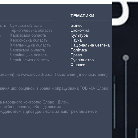
ТЕМАТИКИ
асть
Сумська область
Бізнес
Тернопільська область
Економіка
ь
Харківська область
Культура
Херсонська область
Наука
Хмельницька область
Національна безпека
Черкаська область
Політика
Чернівецька область
Право
Чернігівська область
Суспільство
Фінанси
лання) на www.slovoidilo.ua. Посилання (гіперпосилання)
онання цих обіцянок, зібрана й опрацьована ТОВ «ІА Слово і
ма народного контролю Слово і Діло».
», «Спецпроєкт», «За підтримки».
онодавством відповідальність за зміст реклами несе