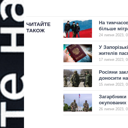
На тимчасов
ЧИТАЙТЕ
більше мігр
ТАКОЖ
24 липня 2023, 0
У Запорізьк
жителів пас
17 липня 2023, 0
Росіяни зак
доносити на
15 липня 2023, 0
Загарбники
окупованих 
26 липня 2023, 0