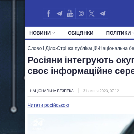
НОВИНИ
ОБIЦЯНКИ
ПОЛIТИКИ
УСІ ПОЛІТИКИ
ПРЕЗИДЕНТ І ОФ
Слово і Діло
›
Стрічка публікацій
›
Національна б
Росіяни інтегрують окуп
своє інформаційне сер
НАЦІОНАЛЬНА БЕЗПЕКА
31 липня 2023, 07:12
Читати російською