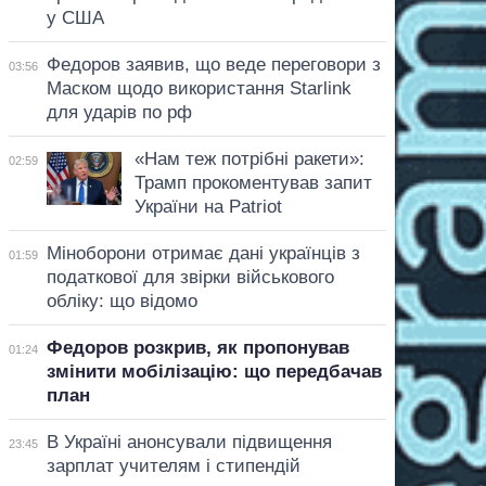
у США
Федоров заявив, що веде переговори з
03:56
Маском щодо використання Starlink
для ударів по рф
«Нам теж потрібні ракети»:
02:59
Трамп прокоментував запит
України на Patriot
Міноборони отримає дані українців з
01:59
податкової для звірки військового
обліку: що відомо
Федоров розкрив, як пропонував
01:24
змінити мобілізацію: що передбачав
план
В Україні анонсували підвищення
23:45
зарплат учителям і стипендій