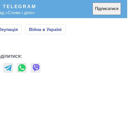
росією
У TELEGRAM
Підписатися
ід «Слово і діло»
Окупація
Війна в Україні
ділитися: