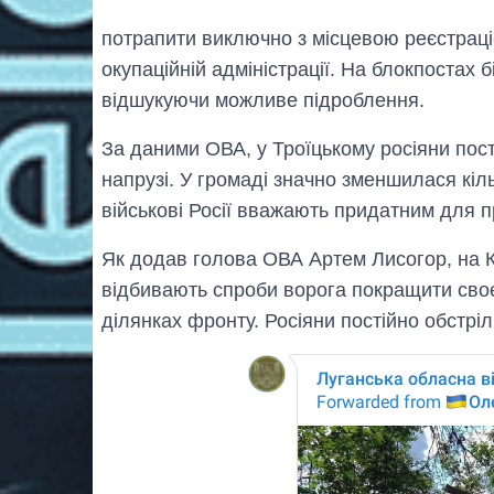
потрапити виключно з місцевою реєстраці
окупаційній адміністрації. На блокпостах
відшукуючи можливе підроблення.
За даними ОВА, у Троїцькому росіяни пос
напрузі. У громаді значно зменшилася кіл
військові Росії вважають придатним для 
Як додав голова ОВА Артем Лисогор, на 
відбивають спроби ворога покращити своє 
ділянках фронту. Росіяни постійно обстріл