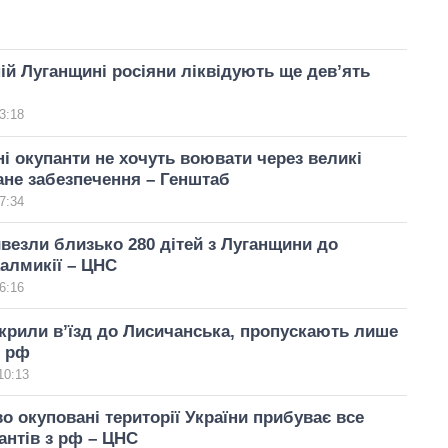
ій Луганщині росіяни ліквідують ще дев’ять
3:18
і окупанти не хочуть воювати через великі
гане забезпечення – Генштаб
7:34
везли близько 280 дітей з Луганщини до
Калмикії – ЦНС
6:16
крили в’їзд до Лисичанська, пропускають лише
м рф
10:13
о окуповані території України прибуває все
антів з рф – ЦНС