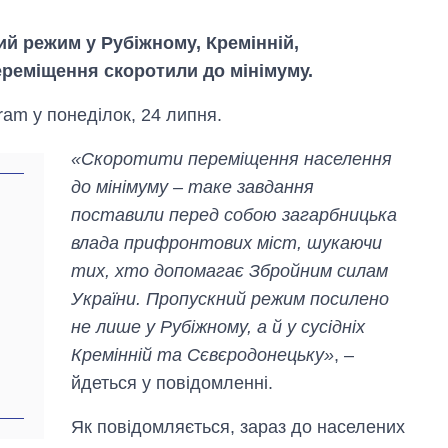
ий режим у Рубіжному, Кремінній,
ереміщення скоротили до мінімуму.
am у понеділок, 24 липня.
«Скоротити переміщення населення
до мінімуму – таке завдання
поставили перед собою загарбницька
влада прифронтових міст, шукаючи
тих, хто допомагає Збройним силам
України. Пропускний режим посилено
не лише у Рубіжному, а й у сусідніх
Економіка ШІ-
Кремінній та Сєвєродонецьку»
, –
гігантів: скільки
коштують і
йдеться у повідомленні.
заробляють
OpenAI та
Як повідомляється, зараз до населених
Anthropic