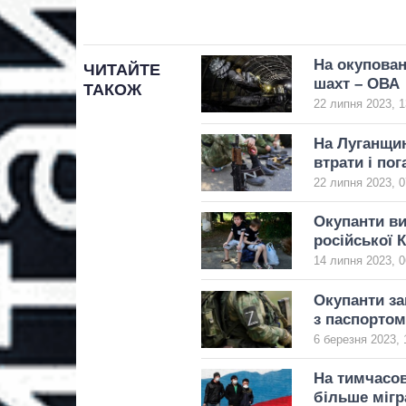
На окупован
ЧИТАЙТЕ
шахт – ОВА
ТАКОЖ
22 липня 2023, 1
На Луганщин
втрати і по
22 липня 2023, 0
Окупанти ви
російської 
14 липня 2023, 0
Окупанти за
з паспорто
6 березня 2023, 
На тимчасов
більше мігр