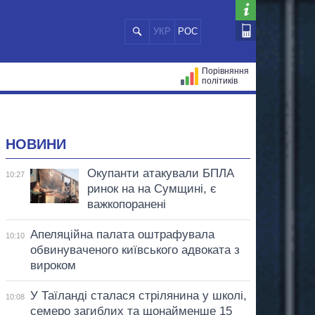
УКР
РОС
Порівняння
політиків
ЦІЙ
МЕРИ МІСТ
ВСІ ПЕРСОНИ
НОВИНИ
Окупанти атакували БПЛА
10:27
ринок на на Сумщині, є
важкопоранені
Апеляційна палата оштрафувала
10:10
обвинуваченого київського адвоката з
вироком
У Таїланді сталася стрілянина у школі,
10:08
семеро загиблих та щонайменше 15