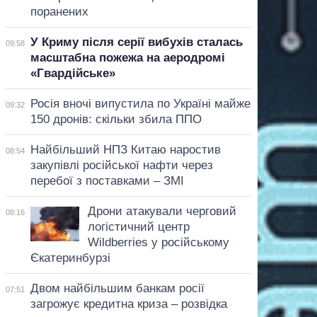
поранених
У Криму після серії вибухів сталась
09:58
масштабна пожежа на аеродромі
«Гвардійське»
Росія вночі випустила по Україні майже
09:32
150 дронів: скільки збила ППО
Найбільший НПЗ Китаю наростив
08:54
закупівлі російської нафти через
перебої з поставками – ЗМІ
Дрони атакували черговий
08:16
логістичний центр
Wildberries у російському
Єкатеринбурзі
Двом найбільшим банкам росії
07:51
загрожує кредитна криза – розвідка