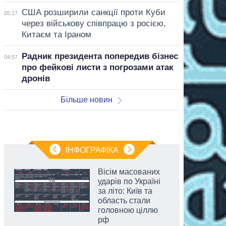
США розширили санкції проти Куби
05:17
через військову співпрацю з росією,
Китаєм та Іраном
Радник президента попередив бізнес
04:57
про фейкові листи з погрозами атак
дронів
Більше новин
ІНФОГРАФІКА
Вісім масованих
ударів по Україні
за літо: Київ та
область стали
головною ціллю
рф