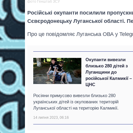
фото Генштаб ЗСУ
Російські окупанти посилили пропускн
Сєвєродонецьку Луганської області. П
Про це повідомляє Луганська ОВА у Telegr
Окупанти вивезли
близько 280 дітей з
Луганщини до
російської Калмикії –
ЦНС
Росіяни примусово вивезли близько 280
українських дітей із окупованих територій
Луганської області на територію Калмикії.
14 липня 2023, 06:16