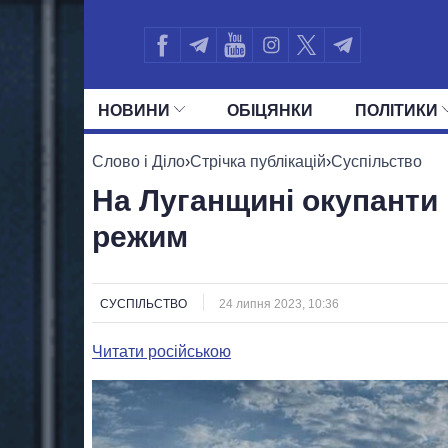
НОВИНИ
ОБIЦЯНКИ
ПОЛIТИКИ
УСІ ПОЛІТИКИ
ПРЕЗИДЕНТ І ОФ
Слово і Діло
›
Стрічка публікацій
›
Суспільство
На Луганщині окупанти
режим
СУСПІЛЬСТВО
24 липня 2023, 10:36
Читати російською