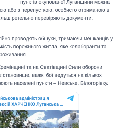
пунктів окупованої Луганщини можна
єю або з перепусткою, особисто отриманою в
 більш ретельно перевіряють документи,
тійно проводять обшуки, тримаючи мешканців у
ькість порожнього житла, яке колаборанти та
проживання.
Кремінщині та на Сватівщині Сили оборони
становище, важкі бої ведуться на кількох
юють населені пункти – Невське, Білогорівку.