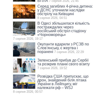
БПЛА
7 серпня 2026, 21:45
Серед загиблих 4-річна дитина:
у ДСНС уточнили наслідки
обстрілу на Київщині
8 серпня 2026, 04:51
В Одесі збільшилася кількість
постраждалих через
російський обстріл стадіону
«Чорноморець»
7 серпня 2026, 19:17
Окупанти вдарили з РСЗВ по
Слов'янську, є жертва і
поранені
7 серпня 2026, 22:29
Зеленський прибув до Сербії
та розкрив плани свого візиту
7 серпня 2026, 19:52
Розвідка США припускає, що
дрон, знайдений біля літака
України в Лейпцигу, міг
належати рф – WSJ
8 серпня 2026, 00:57