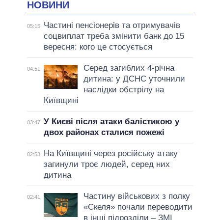
НОВИНИ
Частині пенсіонерів та отримувачів
05:15
соцвиплат треба змінити банк до 15
вересня: кого це стосується
Серед загиблих 4-річна
04:51
дитина: у ДСНС уточнили
наслідки обстрілу на
Київщині
У Києві після атаки балістикою у
03:47
двох районах сталися пожежі
На Київщині через російську атаку
02:53
загинули троє людей, серед них
дитина
Частину військових з полку
02:41
«Скеля» почали переводити
в інші підрозділи – ЗМІ