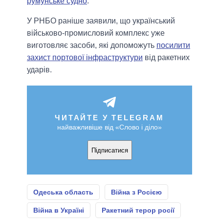
румунське судно
.
У РНБО раніше заявили, що український
військово-промисловий комплекс уже
виготовляє засоби, які допоможуть
посилити
захист портової інфраструктури
від ракетних
ударів.
ЧИТАЙТЕ У TELEGRAM
найважливіше від «Слово і діло»
Підписатися
Одеська область
Війна з Росією
Війна в Україні
Ракетний терор росії