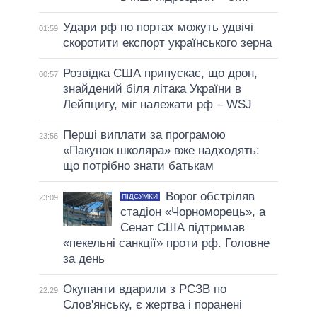
Удари рф по портах можуть удвічі
01:59
скоротити експорт українського зерна
Розвідка США припускає, що дрон,
00:57
знайдений біля літака України в
Лейпцигу, міг належати рф – WSJ
Перші виплати за програмою
23:56
«Пакунок школяра» вже надходять:
що потрібно знати батькам
Ворог обстріляв
ПІДСУМКИ
23:09
стадіон «Чорноморець», а
Сенат США підтримав
«пекельні санкції» проти рф. Головне
за день
Окупанти вдарили з РСЗВ по
22:29
Слов'янську, є жертва і поранені