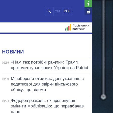
УКР
РОС
Порівняння
політиків
ЦІЙ
МЕРИ МІСТ
ВСІ ПЕРСОНИ
НОВИНИ
«Нам теж потрібні ракети»: Трамп
02:59
прокоментував запит України на Patriot
Міноборони отримає дані українців з
01:59
податкової для звірки військового
обліку: що відомо
Федоров розкрив, як пропонував
01:24
змінити мобілізацію: що передбачав
план