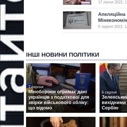
17 липня 2023, 1
Апеляційна 
Мінекономі
8 червня 2023, 1
ІНШІ НОВИНИ ПОЛІТИКИ
7 серпня
Міноборони отримає дані
6 серпня
українців з податкової для
Зеленськи
звірки військового обліку:
вихідними 
що відомо
Сербію