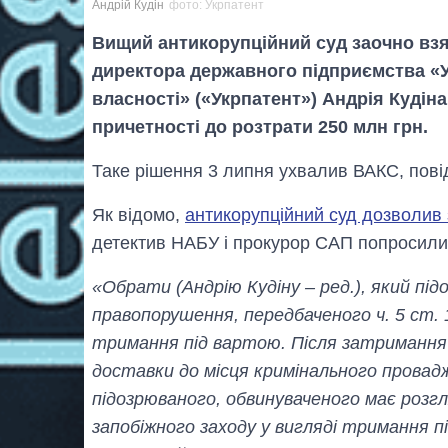
Андрій Кудін
фото: Укрпатент
Вищий антикорупційний суд заочно взя
директора державного підприємства «Ук
власності» («Укрпатент») Андрія Кудін
причетності до розтрати 250 млн грн.
Таке рішення 3 липня ухвалив ВАКС, пові
Як відомо,
антикорупційний суд дозволив 
детектив НАБУ і прокурор САП попросили
«Обрати (Андрію Кудіну – ред.), який пі
правопорушення, передбаченого ч. 5 ст. 1
тримання під вартою. Після затримання ос
доставки до місця кримінального провадж
підозрюваного, обвинуваченого має роз
запобіжного заходу у вигляді тримання п