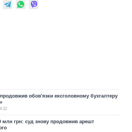
продовжив обов'язки ексголовному бухгалтеру
»
4:22
0 млн грн: суд знову продовжив арешт
ого