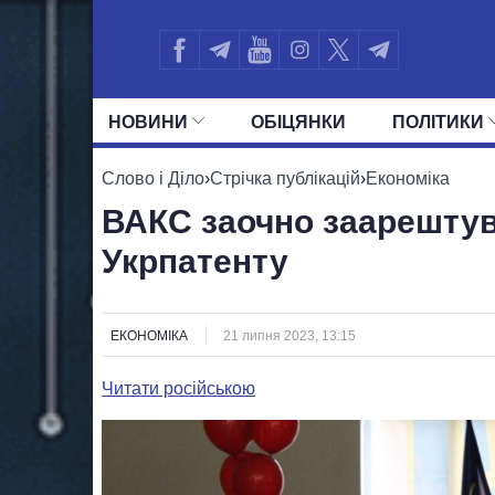
НОВИНИ
ОБIЦЯНКИ
ПОЛIТИКИ
УСІ ПОЛІТИКИ
ПРЕЗИДЕНТ І ОФ
Слово і Діло
›
Стрічка публікацій
›
Економіка
ВАКС заочно заарештув
Укрпатенту
ЕКОНОМІКА
21 липня 2023, 13:15
Читати російською