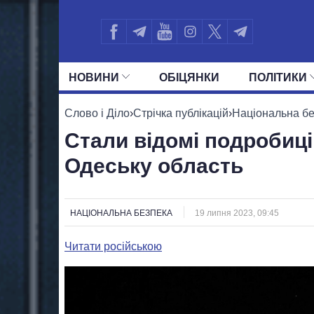
НОВИНИ
ОБIЦЯНКИ
ПОЛIТИКИ
УСІ ПОЛІТИКИ
ПРЕЗИДЕНТ І ОФ
Слово і Діло
›
Стрічка публікацій
›
Національна б
Стали відомі подробиці
Одеську область
НАЦІОНАЛЬНА БЕЗПЕКА
19 липня 2023, 09:45
Читати російською