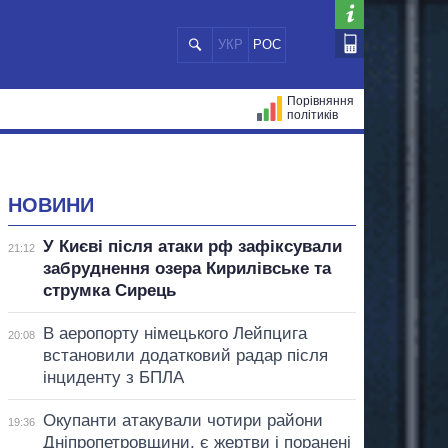
УКР
РОС
Порівняння
політиків
ЦІЙ
МЕРИ МІСТ
ВСІ ПЕРСОНИ
НОВИНИ
У Києві після атаки рф зафіксували
21:12
забруднення озера Кирилівське та
струмка Сирець
В аеропорту німецького Лейпцига
20:08
встановили додатковий радар після
інциденту з БПЛА
Окупанти атакували чотири райони
19:36
Дніпропетровщини, є жертви і поранені