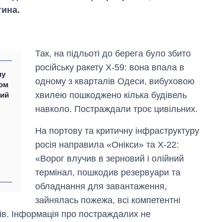
тина.
Так, на підльоті до берега було збито
російську ракету Х-59: вона впала в
ну
одному з кварталів Одеси, вибуховою
ром
хвилею пошкоджено кілька будівель
кий
навколо. Постраждали троє цивільних.
На портову та критичну інфраструктуру
Вісім масованих
росія направила «Онікси» та Х-22:
ударів по Україні
за літо: Київ та
«Ворог влучив в зерновий і олійний
область стали
термінал, пошкодив резервуари та
головною ціллю
рф
обладнання для завантаження,
зайнялась пожежа, всі компетентні
ів. Інформація про постраждалих не