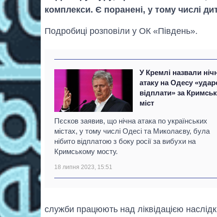
комплекси. Є поранені, у тому числі ди
Подробиці розповіли у ОК «Південь».
У Кремлі назвали ніч
атаку на Одесу «уда
відплати» за Кримсь
міст
Пєсков заявив, що нічна атака по українських
містах, у тому числі Одесі та Миколаєву, була
нібито відплатою з боку росії за вибухи на
Кримському мосту.
18 липня 2023, 15:51
служби працюють над ліквідацією наслідк