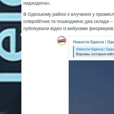
надходила».
В Одеському районі є влучання у промисл
співробітник та пошкоджено два склади –
публікували відео із вибухами феєрверків