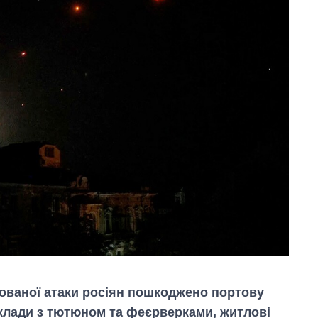
асованої атаки росіян пошкоджено портову
склади з тютюном та феєрверками, житлові