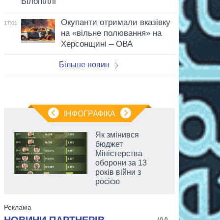
Білопіллі
Окупанти отримали вказівку
17:01
на «вільне полювання» на
Херсонщині – ОВА
Більше новин
ІНФОГРАФІКА
Як змінився
бюджет
Міністерства
оборони за 13
років війни з
росією