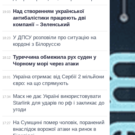
Над створенням української
19:03
антибалістики працюють дві
компанії – Зеленський
У ДПСУ розповіли про ситуацію на
18:23
кордоні з Білоруссю
Туреччина обмежила рух суден у
18:12
Чорному морі через атаки
Україна отримає від Сербії 2 мільйони
18:01
євро: на що спрямують
Маск не дає Україні використовувати
17:34
Starlink для ударів по рф і закликає до
угоди
На Сумщині помер чоловік, поранений
17:27
внаслідок ворожої атаки на ринок в