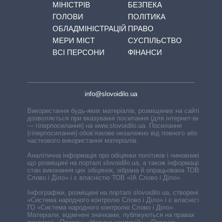
МІНІСТРІВ
БЕЗПЕКА
ГОЛОВИ
ПОЛІТИКА
ОБЛАДМІНІСТРАЦІЙ
ПРАВО
МЕРИ МІСТ
СУСПІЛЬСТВО
ВСІ ПЕРСОНИ
ФІНАНСИ
info@slovoidilo.ua
Використання будь-яких матеріалів, розміщених на сайті,
дозволяється при вказуванні посилання (для інтернет-видань
— гіперпосилання) на www.slovoidilo.ua. Посилання
(гіперпосилання) обов’язкове незалежно від повного або
часткового використання матеріалів.
Аналітична інформація про обіцянки політиків і чиновників,
що розміщені на порталі slovoidilo.ua, а також інформація про
стан виконання цих обіцянок, зібрана й опрацьована ТОВ «ІА
Слово і Діло» і є власністю ТОВ «ІА Слово і Діло».
Інфографіки, розміщені на порталі slovoidilo.ua, створені ГО
«Система народного контролю Слово і Діло» і є власністю
ГО «Система народного контролю Слово і Діло».
Матеріали, відмічені значками, публікуються на правах