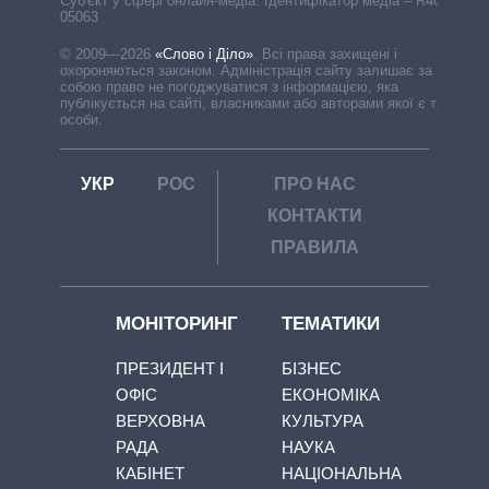
Cуб'єкт у сфері онлайн-медіа. Ідентифікатор медіа – R40-
05063
© 2009—2026
«Слово і Діло»
.
Всі права захищені і
охороняються законом. Адміністрація сайту залишає за
собою право не погоджуватися з інформацією, яка
публікується на сайті, власниками або авторами якої є треті
особи.
УКР
РОС
ПРО НАС
КОНТАКТИ
ПРАВИЛА
МОНІТОРИНГ
ТЕМАТИКИ
ПРЕЗИДЕНТ І
БІЗНЕС
ОФІС
ЕКОНОМІКА
ВЕРХОВНА
КУЛЬТУРА
РАДА
НАУКА
КАБІНЕТ
НАЦІОНАЛЬНА