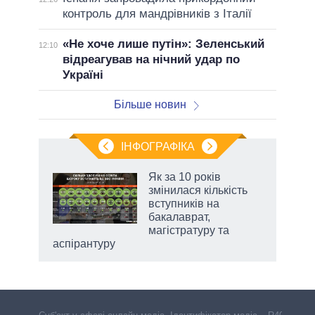
контроль для мандрівників з Італії
«Не хоче лише путін»: Зеленський
12:10
відреагував на нічний удар по
Україні
Більше новин
ІНФОГРАФІКА
Як за 10 років
 за
змінилася кількість
асть
вступників на
бакалаврат,
магістратуру та
аспірантуру