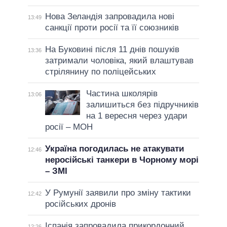
Нова Зеландія запровадила нові
13:49
санкції проти росії та її союзників
На Буковині після 11 днів пошуків
13:36
затримали чоловіка, який влаштував
стрілянину по поліцейських
Частина школярів
13:06
залишиться без підручників
на 1 вересня через удари
росії – МОН
Україна погодилась не атакувати
12:46
неросійські танкери в Чорному морі
– ЗМІ
У Румунії заявили про зміну тактики
12:42
російських дронів
Іспанія запровадила прикордонний
12:26