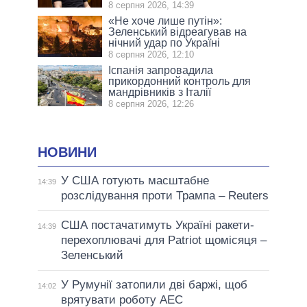
8 серпня 2026, 14:39
«Не хоче лише путін»:
Зеленський відреагував на
нічний удар по Україні
8 серпня 2026, 12:10
Іспанія запровадила
прикордонний контроль для
мандрівників з Італії
8 серпня 2026, 12:26
НОВИНИ
У США готують масштабне
14:39
розслідування проти Трампа – Reuters
США постачатимуть Україні ракети-
14:39
перехоплювачі для Patriot щомісяця –
Зеленський
У Румунії затопили дві баржі, щоб
14:02
врятувати роботу АЕС