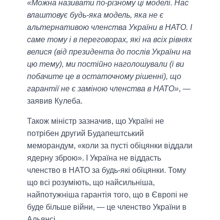
«Можна називати по-різному ці моделі. Нас
влаштовує будь-яка модель, яка не є
альтернативою членства України в НАТО. І
саме тому і в переговорах, які на всіх рівнях
велися (від президента до послів України на
цю тему), ми постійно наголошували (і ви
побачите це в остаточному рішенні), що
гарантії не є заміною членства в НАТО»
, —
заявив Кулеба.
Також міністр зазначив, що Україні не
потрібен другий Будапештський
меморандум, «коли за пусті обіцянки віддали
ядерну зброю». І Україна не віддасть
членство в НАТО за будь-які обіцянки. Тому
що всі розуміють, що найсильніша,
найпотужніша гарантія того, що в Європі не
буде більше війни, — це членство України в
Альянсі.