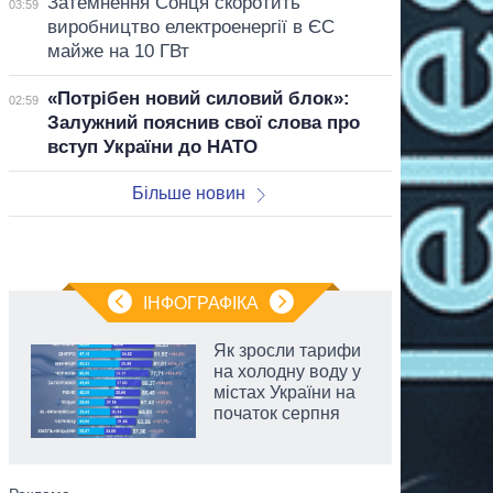
Затемнення Сонця скоротить
03:59
виробництво електроенергії в ЄС
майже на 10 ГВт
«Потрібен новий силовий блок»:
02:59
Залужний пояснив свої слова про
вступ України до НАТО
Більше новин
ІНФОГРАФІКА
Як зросли тарифи
на холодну воду у
містах України на
початок серпня