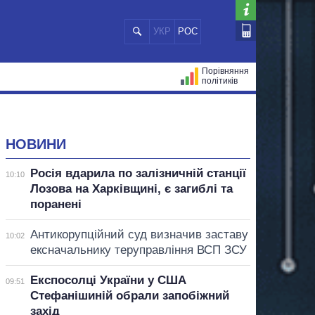
УКР
РОС
Порівняння
політиків
ЦІЙ
МЕРИ МІСТ
ВСІ ПЕРСОНИ
НОВИНИ
Росія вдарила по залізничній станції
10:10
Лозова на Харківщині, є загиблі та
поранені
Антикорупційний суд визначив заставу
10:02
ексначальнику теруправління ВСП ЗСУ
Експосолці України у США
09:51
Стефанішиній обрали запобіжний
захід