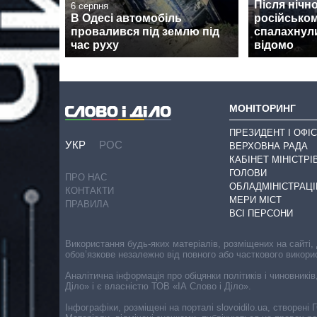
Після нічно
6 серпня
В Одесі автомобіль
російсько
провалився під землю під
спалахнул
час руху
відомо
МОНІТОРИНГ
ПРЕЗИДЕНТ І ОФІС
УКР
РОС
ВЕРХОВНА РАДА
КАБІНЕТ МІНІСТРІ
ГОЛОВИ
ПРО НАС
ОБЛАДМІНІСТРАЦІ
КОНТАКТИ
МЕРИ МІСТ
ПРАВИЛА
ВСІ ПЕРСОНИ
Використання будь-яких матеріалів, розміщених на сайті,
обов’язкове незалежно від повного або часткового викори
Аналітична інформація про обіцянки політиків і чиновників
Діло» і є власністю ТОВ «ІА Слово і Діло».
Інфографіки, розміщені на порталі slovoidilo.ua, створен