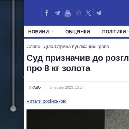
НОВИНИ
ОБIЦЯНКИ
ПОЛIТИКИ
УСІ ПОЛІТИКИ
ПРЕЗИДЕНТ І ОФ
Слово і Діло
›
Стрічка публікацій
›
Право
Суд призначив до розг
про 8 кг золота
ПРАВО
5 червня 2023, 13:14
Читати російською