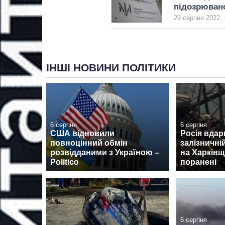
підозрюван
29 серпня 2022, 
ІНШІ НОВИНИ ПОЛІТИКИ
6 серпня
6 серпня
США відновили
Росія вдар
повноцінний обмін
залізничні
розвідданими з Україною –
на Харківщи
Politico
поранені
6 серпня