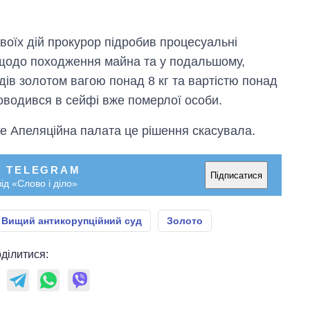
воїх дій прокурор підробив процесуальні
щодо походження майна та у подальшому,
дів золотом вагою понад 8 кг та вартістю понад
роводився в сейфі вже померлої особи.
те Апеляційна палата це рішення скасувала.
У TELEGRAM
Підписатися
ід «Слово і діло»
Вищий антикорупційний суд
Золото
ділитися: