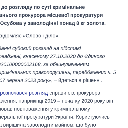
до розгляду по суті кримінальне
нього прокурора місцевої прокуратури
Юсубова у заволодінні понад 8 кг золота.
відомляє «Слово і діло».
анні судовий розгляд на підставі
оваджені, внесеному 27.10.2020 до Єдиного
020100000002168, за обвинуваченням
кримінальних правопорушень, передбачених ч. 5
0 07 червня 2023 року»
, – йдеться в рішенні.
Скільки картоплі
розпочався розгляд
справи експрокурора
вирощували в
ення, наприкінці 2019 – початку 2020 року він
Україні до і під час
великої війни
снював повноваження у кримінальному
енеральної прокуратури України. Користуючись
а вирішила заволодіти майном, що було