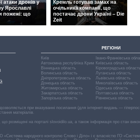
ї атаки дронів у
Кремль готував замах на
му Ярославлі
очільника компанії, що
и пожежі: що
постачає дрони Україні – Die
Zeit
РЕГІОНИ
Київ
Івано-Франківська обл
Автономна республіка Крим
Київська область
Вінницька область
Кіровоградська област
В
Волинська область
Луганська область
Дніпропетровська область
Львівська область
Й
Донецька область
Миколаївська область
Житомирська область
Одеська область
Закарпатська область
Полтавська область
Запорізька область
Рівненська область
 дозволяється при вказуванні посилання (для інтернет-видань — гіперпоси
стання матеріалів.
, що розміщені на порталі slovoidilo.ua, а також інформація про стан вик
і ГО «Система народного контролю Слово і Діло» і є власністю ГО «Систе