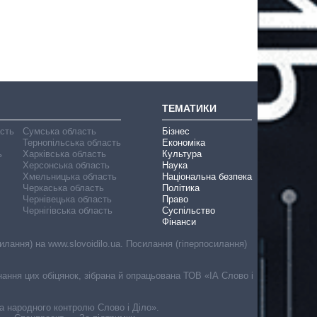
ТЕМАТИКИ
асть
Сумська область
Бізнес
Тернопільська область
Економіка
ь
Харківська область
Культура
Херсонська область
Наука
Хмельницька область
Національна безпека
Черкаська область
Політика
Чернівецька область
Право
Чернігівська область
Суспільство
Фінанси
лання) на www.slovoidilo.ua. Посилання (гіперпосилання)
онання цих обіцянок, зібрана й опрацьована ТОВ «ІА Слово і
ма народного контролю Слово і Діло».