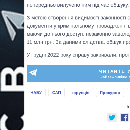
попередньо вилучено ним під час обшуку.
З метою створення видимості законності с
документи у кримінальному провадженні 
маючи до нього доступ, незаконно заволо
11 млн грн. За даними слідства, обшук п
У грудні 2022 року справу закривали, про
ЧИТАЙТЕ 
найважливіше в
НАБУ
САП
корупція
Прокурор
По