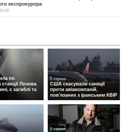
ого експрокурора
15:40
ила по
5 серпня
й станції Лозова
США скасували санкції
ні, є загиблі та
проти авіакомпаній,
пов'язаних з іранським КВІР
6 серпня