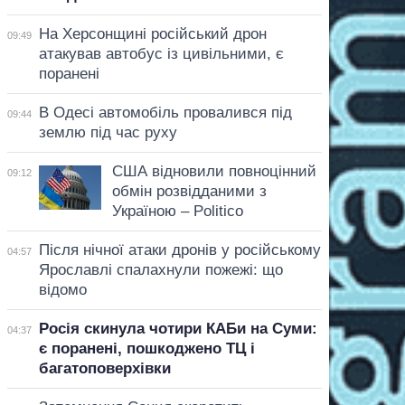
На Херсонщині російський дрон
09:49
атакував автобус із цивільними, є
поранені
В Одесі автомобіль провалився під
09:44
землю під час руху
США відновили повноцінний
09:12
обмін розвідданими з
Україною – Politico
Після нічної атаки дронів у російському
04:57
Ярославлі спалахнули пожежі: що
відомо
Росія скинула чотири КАБи на Суми:
04:37
є поранені, пошкоджено ТЦ і
багатоповерхівки