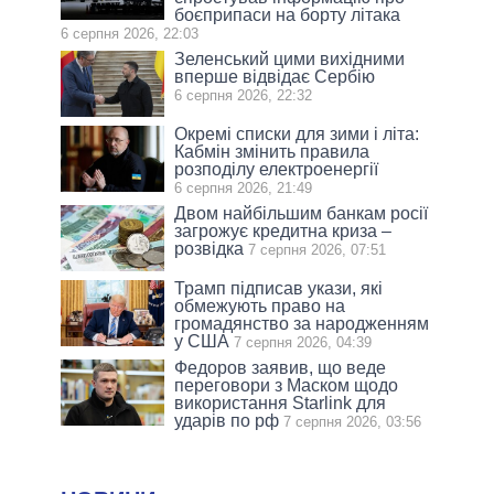
боєприпаси на борту літака
6 серпня 2026, 22:03
Зеленський цими вихідними
вперше відвідає Сербію
6 серпня 2026, 22:32
Окремі списки для зими і літа:
Кабмін змінить правила
розподілу електроенергії
6 серпня 2026, 21:49
Двом найбільшим банкам росії
загрожує кредитна криза –
розвідка
7 серпня 2026, 07:51
Трамп підписав укази, які
обмежують право на
громадянство за народженням
у США
7 серпня 2026, 04:39
Федоров заявив, що веде
переговори з Маском щодо
використання Starlink для
ударів по рф
7 серпня 2026, 03:56