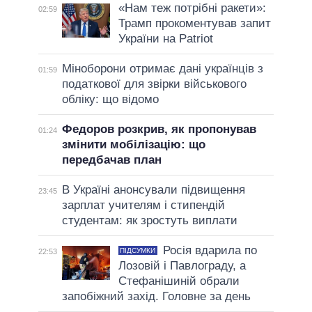
«Нам теж потрібні ракети»:
02:59
Трамп прокоментував запит
України на Patriot
Міноборони отримає дані українців з
01:59
податкової для звірки військового
обліку: що відомо
Федоров розкрив, як пропонував
01:24
змінити мобілізацію: що
передбачав план
В Україні анонсували підвищення
23:45
зарплат учителям і стипендій
студентам: як зростуть виплати
Росія вдарила по
ПІДСУМКИ
22:53
Лозовій і Павлограду, а
Стефанішиній обрали
запобіжний захід. Головне за день