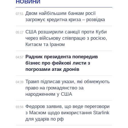
НОВИНИ
Двом найбільшим банкам росії
07:51
загрожує кредитна криза – розвідка
США розширили санкції проти Куби
05:17
через військову співпрацю з росією,
Китаєм та Іраном
Радник президента попередив
04:57
бізнес про фейкові листи з
погрозами атак дронів
Трамп підписав укази, які обмежують
04:39
право на громадянство за
народженням у США
Федоров заявив, що веде переговори
03:56
з Маском щодо використання Starlink
для ударів по рф