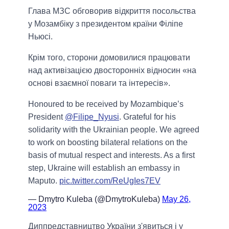
Глава МЗС обговорив відкриття посольства
у Мозамбіку з президентом країни Філіпе
Ньюсі.
Крім того, сторони домовилися працювати
над активізацією двосторонніх відносин «на
основі взаємної поваги та інтересів».
Honoured to be received by Mozambique’s
President
@Filipe_Nyusi
. Grateful for his
solidarity with the Ukrainian people. We agreed
to work on boosting bilateral relations on the
basis of mutual respect and interests. As a first
step, Ukraine will establish an embassy in
Maputo.
pic.twitter.com/ReUgIes7EV
— Dmytro Kuleba (@DmytroKuleba)
May 26,
2023
Диппредставництво України з'явиться і у