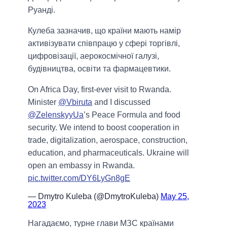
Руанді.
Кулеба зазначив, що країни мають намір
активізувати співпрацю у сфері торгівлі,
цифровізації, аерокосмічної галузі,
будівництва, освіти та фармацевтики.
On Africa Day, first-ever visit to Rwanda.
Minister
@Vbiruta
and I discussed
@ZelenskyyUa
’s Peace Formula and food
security. We intend to boost cooperation in
trade, digitalization, aerospace, construction,
education, and pharmaceuticals. Ukraine will
open an embassy in Rwanda.
pic.twitter.com/DY6LyGn8gE
— Dmytro Kuleba (@DmytroKuleba)
May 25,
2023
Нагадаємо, турне глави МЗС країнами