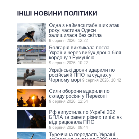
ІНШІ НОВИНИ ПОЛІТИКИ
Одна з наймасштабніших атак
року: частина Одеси
залишилася без світла
9 серпня 2026, 12:22
Болгарія викликала посла
України через вибух дрона біля
кордону з Румунією
9 серпня 2026, 10:22
Українські дрони вдарили по
російській ППО та суднах у
Чорному морі
9 серпня 2026, 10:42
Сили оборони вдарили по
складу росіян у Перекопі
9 серпня 2026, 12:54
Рф випустила по Україні 202
БПЛА та ракети різних типів: як
відпрацювала ППО
9 серпня 2026, 09:44
Туреччина передасть Україні