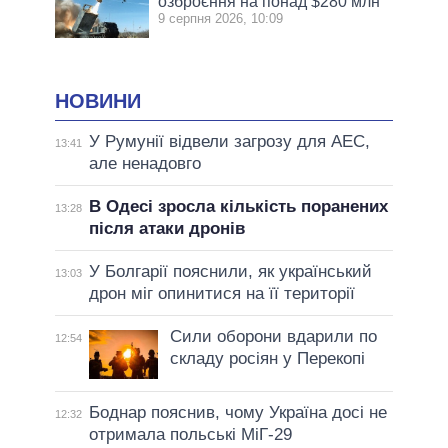
озброєння на понад $280 млн
9 серпня 2026, 10:09
НОВИНИ
У Румунії відвели загрозу для АЕС,
13:41
але ненадовго
В Одесі зросла кількість поранених
13:28
після атаки дронів
У Болгарії пояснили, як український
13:03
дрон міг опинитися на її території
Сили оборони вдарили по
12:54
складу росіян у Перекопі
Боднар пояснив, чому Україна досі не
12:32
отримала польські МіГ-29