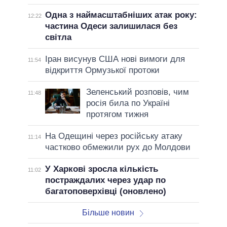
Одна з наймасштабніших атак року:
12:22
частина Одеси залишилася без
світла
Іран висунув США нові вимоги для
11:54
відкриття Ормузької протоки
Зеленський розповів, чим
11:48
росія била по Україні
протягом тижня
На Одещині через російську атаку
11:14
частково обмежили рух до Молдови
У Харкові зросла кількість
11:02
постраждалих через удар по
багатоповерхівці (оновлено)
Більше новин