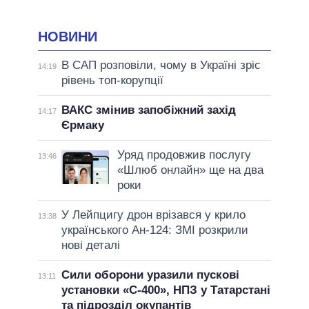
НОВИНИ
В САП розповіли, чому в Україні зріс
14:19
рівень топ-корупції
ВАКС змінив запобіжний захід
14:17
Єрмаку
Уряд продовжив послугу
13:46
«Шлюб онлайн» ще на два
роки
У Лейпцигу дрон врізався у крило
13:38
українського Ан-124: ЗМІ розкрили
нові деталі
Сили оборони уразили пускові
13:11
установки «С-400», НПЗ у Татарстані
та підрозділ окупантів