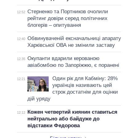
Стерненко та Портников очолили
12:52
рейтинг довіри серед політичних
блогерів – опитування
Обвинуваченій ексначальниці апарату
12:40
Харківської ОВА не змінили заставу
Окупанти вдарили керованою
12:35
авіабомбою по Запоріжжю, є поранені
Один рік для Кабміну: 28%
12:21
українців називають цей
строк достатнім для оцінки
дій уряду
Кожен четвертий киянин ставиться
12:12
нейтрально або байдуже до
відставки Федорова