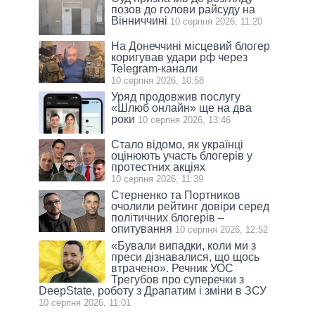
позов до голови райсуду на
Вінниччині
10 серпня 2026, 11:20
На Донеччині місцевий блогер
коригував удари рф через
Telegram-канали
10 серпня 2026, 10:58
Уряд продовжив послугу
«Шлюб онлайн» ще на два
роки
10 серпня 2026, 13:46
Стало відомо, як українці
оцінюють участь блогерів у
протестних акціях
10 серпня 2026, 11:39
Стерненко та Портников
очолили рейтинг довіри серед
політичних блогерів –
опитування
10 серпня 2026, 12:52
«Бували випадки, коли ми з
преси дізнавалися, що щось
втрачено». Речник УОС
Трегубов про cуперечки з
DeepState, роботу з Драпатим і зміни в ЗСУ
10 серпня 2026, 11:01