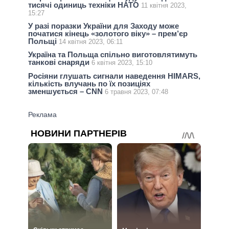
тисячі одиниць техніки НАТО
11 квітня 2023,
15:27
У разі поразки України для Заходу може
початися кінець «золотого віку» – прем’єр
Польщі
14 квітня 2023, 06:11
Україна та Польща спільно виготовлятимуть
танкові снаряди
6 квітня 2023, 15:10
Росіяни глушать сигнали наведення HIMARS,
кількість влучань по їх позиціях
зменшується – CNN
6 травня 2023, 07:48