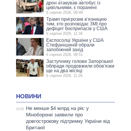
дрон атакував автобус із
цивільними, є поранені
6 серпня 2026, 09:49
Трамп пригрозив в'язницею
тим, хто розповідає ЗМІ про
дефіцит боєприпасів у США
6 серпня 2026, 11:34
Експосолці України у США
Стефанішиній обрали
запобіжний захід
6 серпня 2026, 09:51
Заступнику голови Запорізької
облради продовжили обов'язки
ще на два місяці
6 серпня 2026, 11:26
НОВИНИ
Не менше $4 млрд на рік: у
12:01
Міноборони заявили про
довгострокову підтримку України від
Британії