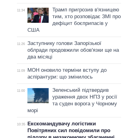
Трамп пригрозив в'язницею
11:34
тим, хто розповідає ЗМІ про
дефіцит боєприпасів у
США
Заступнику голови Запорізької
11:26
облради продовжили обов'язки ще на
два місяці
МОН оновило терміни вступу до
11:09
аспірантури: що змінилось
Зеленський підтвердив
11:00
ураження двох НПЗ у росії
та суден ворога у Чорному
морі
Екскомандувачу логістики
10:35
Повітряних сил повідомили про
підозру в незаконному збагаченні