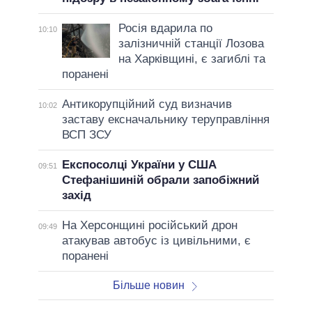
Росія вдарила по
10:10
залізничній станції Лозова
на Харківщині, є загиблі та
поранені
Антикорупційний суд визначив
10:02
заставу ексначальнику теруправління
ВСП ЗСУ
Експосолці України у США
09:51
Стефанішиній обрали запобіжний
захід
На Херсонщині російський дрон
09:49
атакував автобус із цивільними, є
поранені
Більше новин