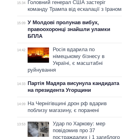
Головний генерал США застеріг
15:34
команду Трампа від ескалації з Іраном
У Молдові пролунав вибух,
15:09
правоохоронці знайшли уламки
БПЛА
Росія вдарила по
14:42
німецькому бізнесу в
Україні, є масштабні
руйнування
Партія Мадяра висунула кандидата
14:33
на президента Угорщини
На Чернігівщині дрон рф вдарив
14:09
поблизу магазину, є поранені
Удар по Харкову: мер
13:53
повідомив про 37
постраждалих і 1 загиблого