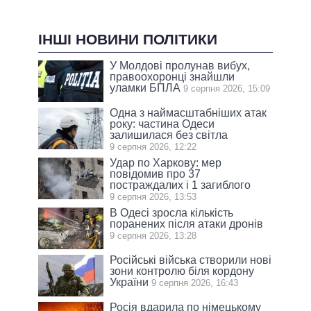
ІНШІ НОВИНИ ПОЛІТИКИ
У Молдові пролунав вибух,
правоохоронці знайшли
уламки БПЛА
9 серпня 2026, 15:09
Одна з наймасштабніших атак
року: частина Одеси
залишилася без світла
9 серпня 2026, 12:22
Удар по Харкову: мер
повідомив про 37
постраждалих і 1 загиблого
9 серпня 2026, 13:53
В Одесі зросла кількість
поранених після атаки дронів
9 серпня 2026, 13:28
Російські війська створили нові
зони контролю біля кордону
України
9 серпня 2026, 16:43
Росія вдарила по німецькому