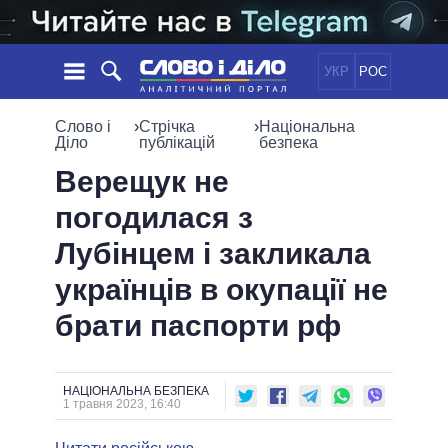
УКР
РОС
НОВИНИ
Слово і
›
Стрічка
›
Національна
Діло
публікацій
безпека
ОБIЦЯНКИ
СТРІЧКА
ПОЛІТИКА
Верещук не
ПОДІЇ
ЕКОНОМІКА
погодилася з
ПОЛIТИКИ
СТАТТІ
СУСПІЛЬСТВО
Лубінцем і закликала
ІНФОГРАФІКА
ДУМКИ
СВІТ
УСІ ПОЛІТИКИ
українців в окупації не
ОГЛЯДИ
ПРЕЗИДЕНТ І ОФІС
ВІДЕО
брати паспорти рф
ДАЙДЖЕСТИ
ВЕРХОВНА РАДА
ПІДТРИМАТИ
КАБІНЕТ МІНІСТРІВ
ГОЛОВИ ОБЛАДМІНІСТРАЦІЙ
ПОРІВНЯННЯ ПОЛІТИКІВ
НАЦІОНАЛЬНА БЕЗПЕКА
МЕРИ МІСТ
1 травня 2023, 16:40
ВСІ ПЕРСОНИ