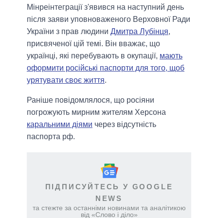
Мінреінтеграції з'явився на наступний день
після заяви уповноваженого Верховної Ради
України з прав людини
Дмитра Лубінця
,
присвяченої цій темі. Він вважає, що
українці, які перебувають в окупації,
мають
оформити російські паспорти для того, щоб
урятувати своє життя
.
Раніше повідомлялося, що росіяни
погрожують мирним жителям Херсона
каральними діями
через відсутність
паспорта рф.
ПІДПИСУЙТЕСЬ У GOOGLE
NEWS
та стежте за останніми новинами та аналітикою
від «Слово і діло»