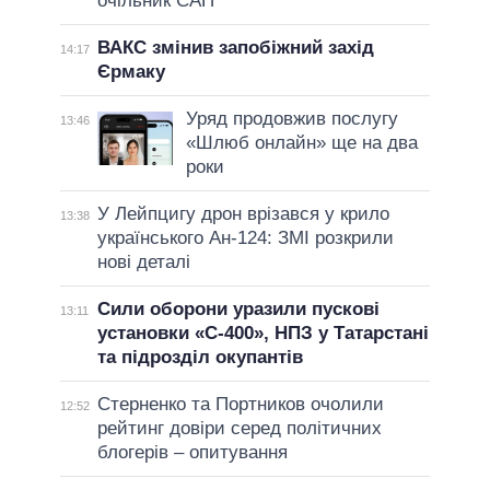
очільник САП
ВАКС змінив запобіжний захід
14:17
Єрмаку
Уряд продовжив послугу
13:46
«Шлюб онлайн» ще на два
роки
У Лейпцигу дрон врізався у крило
13:38
українського Ан-124: ЗМІ розкрили
нові деталі
Сили оборони уразили пускові
13:11
установки «С-400», НПЗ у Татарстані
та підрозділ окупантів
Стерненко та Портников очолили
12:52
рейтинг довіри серед політичних
блогерів – опитування