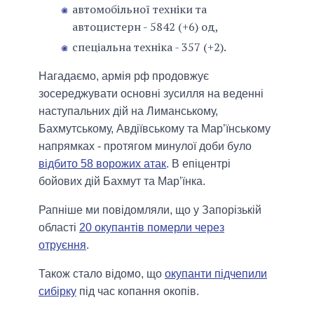
автомобільної техніки та
автоцистерн - 5842 (+6) од,
спеціальна техніка - 357 (+2).
Нагадаємо, армія рф продовжує
зосереджувати основні зусилля на веденні
наступальних дій на Лиманському,
Бахмутському, Авдіївському та Мар’їнському
напрямках - протягом минулої доби було
відбито 58 ворожих атак
. В епіцентрі
бойових дій Бахмут та Мар’їнка.
Рапніше ми повідомляли, що у Запорізькій
області
20 окупантів померли через
отруєння
.
Також стало відомо, що
окупанти підчепили
сибірку
під час копання окопів.