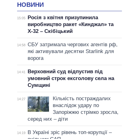
НОВИНИ
Росія з квітня призупинила
15:05
виробництво ракет «Кинджал» та
Х-32 – Скібіцький
СБУ затримала чергових агентів рф,
14:58
які активували десятки Starlink для
ворога
Верховний суд відпустив під
14:41
умовний строк ексголову села на
Сумщині
Кількість постраждалих
14:27
внаслідок удару по
Запоріжжю стрімко зросла,
серед них – діти
В Україні зріс рівень топ-корупції –
14:19