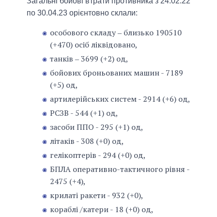
Загальні бойові втрати противника з 24.02.22
по 30.04.23 орієнтовно склали:
особового складу ‒ близько 190510
(+470) осіб ліквідовано,
танків ‒ 3699 (+2) од,
бойових броньованих машин - 7189
(+5) од,
артилерійських систем - 2914 (+6) од,
РСЗВ - 544 (+1) од,
засоби ППО - 295 (+1) од,
літаків - 308 (+0) од,
гелікоптерів - 294 (+0) од,
БПЛА оперативно-тактичного рівня -
2475 (+4),
крилаті ракети - 932 (+0),
кораблі /катери - 18 (+0) од,