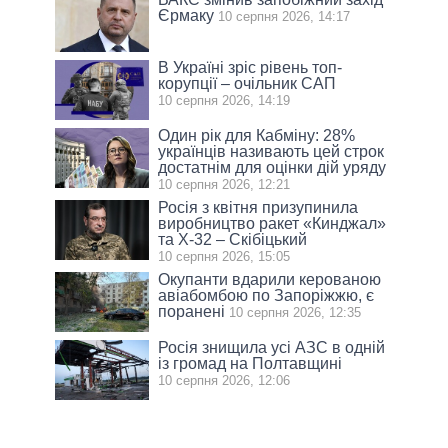
Єрмаку
10 серпня 2026, 14:17
В Україні зріс рівень топ-
корупції – очільник САП
10 серпня 2026, 14:19
Один рік для Кабміну: 28%
українців називають цей строк
достатнім для оцінки дій уряду
10 серпня 2026, 12:21
Росія з квітня призупинила
виробництво ракет «Кинджал»
та Х-32 – Скібіцький
10 серпня 2026, 15:05
Окупанти вдарили керованою
авіабомбою по Запоріжжю, є
поранені
10 серпня 2026, 12:35
Росія знищила усі АЗС в одній
із громад на Полтавщині
10 серпня 2026, 12:06