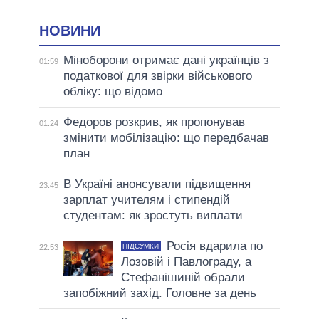
НОВИНИ
Міноборони отримає дані українців з
01:59
податкової для звірки військового
обліку: що відомо
Федоров розкрив, як пропонував
01:24
змінити мобілізацію: що передбачав
план
В Україні анонсували підвищення
23:45
зарплат учителям і стипендій
студентам: як зростуть виплати
Росія вдарила по
ПІДСУМКИ
22:53
Лозовій і Павлограду, а
Стефанішиній обрали
запобіжний захід. Головне за день