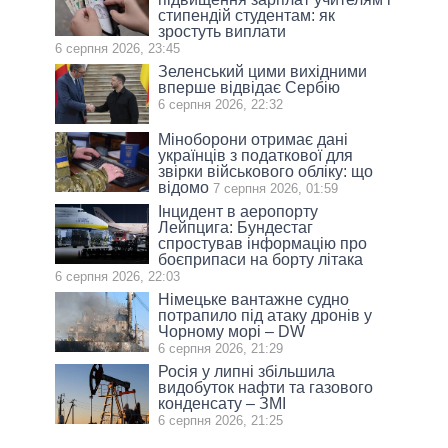
стипендій студентам: як
зростуть виплати
6 серпня 2026, 23:45
Зеленський цими вихідними
вперше відвідає Сербію
6 серпня 2026, 22:32
Міноборони отримає дані
українців з податкової для
звірки військового обліку: що
відомо
7 серпня 2026, 01:59
Інцидент в аеропорту
Лейпцига: Бундестаг
спростував інформацію про
боєприпаси на борту літака
6 серпня 2026, 22:03
Німецьке вантажне судно
потрапило під атаку дронів у
Чорному морі – DW
6 серпня 2026, 21:29
Росія у липні збільшила
видобуток нафти та газового
конденсату – ЗМІ
6 серпня 2026, 21:25