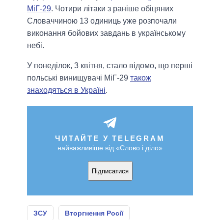
МіГ-29
. Чотири літаки з раніше обіцяних
Словаччиною 13 одиниць уже розпочали
виконання бойових завдань в українському
небі.
У понеділок, 3 квітня, стало відомо, що перші
польські винищувачі МіГ-29
також
знаходяться в Україні
.
ЧИТАЙТЕ У TELEGRAM
найважливіше від «Слово і діло»
Підписатися
ЗСУ
Вторгнення Росії