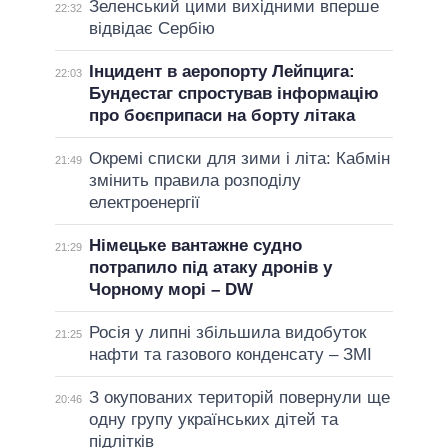
Зеленський цими вихідними вперше
22:32
відвідає Сербію
Інцидент в аеропорту Лейпцига:
22:03
Бундестаг спростував інформацію
про боєприпаси на борту літака
Окремі списки для зими і літа: Кабмін
21:49
змінить правила розподілу
електроенергії
Німецьке вантажне судно
21:29
потрапило під атаку дронів у
Чорному морі – DW
Росія у липні збільшила видобуток
21:25
нафти та газового конденсату – ЗМІ
З окупованих територій повернули ще
20:46
одну групу українських дітей та
підлітків