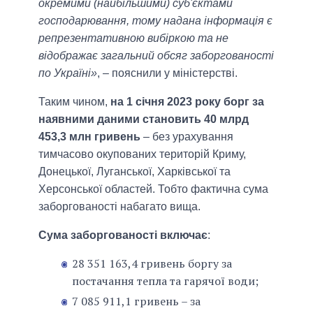
окремими (найбільшими) суб'єктами
господарювання, тому надана інформація є
репрезентативною вибіркою та не
відображає загальний обсяг заборгованості
по Україні»
, – пояснили у міністерстві.
Таким чином,
на 1 січня 2023 року борг за
наявними даними становить 40 млрд
453,3 млн гривень
– без урахування
тимчасово окупованих територій Криму,
Донецької, Луганської, Харківської та
Херсонської областей. Тобто фактична сума
заборгованості набагато вища.
Сума заборгованості включає
:
28 351 163,4 гривень боргу за
постачання тепла та гарячої води;
7 085 911,1 гривень – за