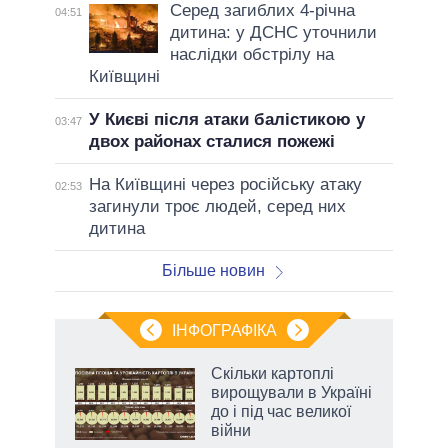
Серед загиблих 4-річна
04:51
дитина: у ДСНС уточнили
наслідки обстрілу на
Київщині
У Києві після атаки балістикою у
03:47
двох районах сталися пожежі
На Київщині через російську атаку
02:53
загинули троє людей, серед них
дитина
Більше новин
ІНФОГРАФІКА
Скільки картоплі
 за
вирощували в Україні
асть
до і під час великої
війни