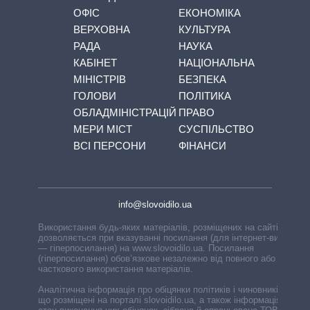
ОФІС
ЕКОНОМІКА
ВЕРХОВНА
КУЛЬТУРА
РАДА
НАУКА
КАБІНЕТ
НАЦІОНАЛЬНА
МІНІСТРІВ
БЕЗПЕКА
ГОЛОВИ
ПОЛІТИКА
ОБЛАДМІНІСТРАЦІЙ
ПРАВО
МЕРИ МІСТ
СУСПІЛЬСТВО
ВСІ ПЕРСОНИ
ФІНАНСИ
info@slovoidilo.ua
Використання будь-яких матеріалів, розміщених на сайті,
дозволяється при вказуванні посилання (для інтернет-видань
— гіперпосилання) на www.slovoidilo.ua. Посилання
(гіперпосилання) обов’язкове незалежно від повного або
часткового використання матеріалів.
Аналітична інформація про обіцянки політиків і чиновників,
що розміщені на порталі slovoidilo.ua, а також інформація про