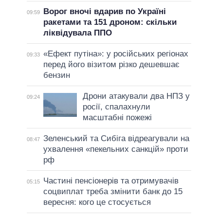
Ворог вночі вдарив по Україні
09:59
ракетами та 151 дроном: скільки
ліквідувала ППО
«Ефект путіна»: у російських регіонах
09:33
перед його візитом різко дешевшає
бензин
Дрони атакували два НПЗ у
09:24
росії, спалахнули
масштабні пожежі
Зеленський та Сибіга відреагували на
08:47
ухвалення «пекельних санкцій» проти
рф
Частині пенсіонерів та отримувачів
05:15
соцвиплат треба змінити банк до 15
вересня: кого це стосується