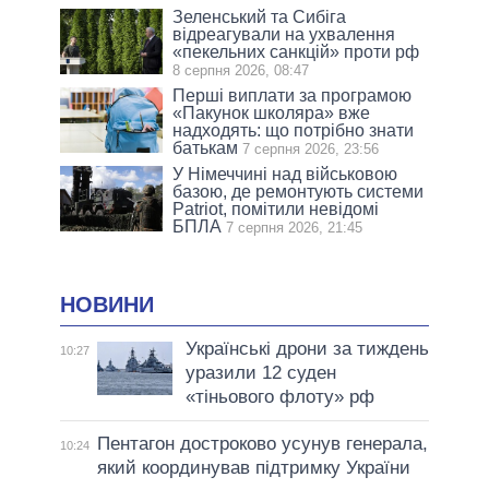
Зеленський та Сибіга
відреагували на ухвалення
«пекельних санкцій» проти рф
8 серпня 2026, 08:47
Перші виплати за програмою
«Пакунок школяра» вже
надходять: що потрібно знати
батькам
7 серпня 2026, 23:56
У Німеччині над військовою
базою, де ремонтують системи
Patriot, помітили невідомі
БПЛА
7 серпня 2026, 21:45
НОВИНИ
Українські дрони за тиждень
10:27
уразили 12 суден
«тіньового флоту» рф
Пентагон достроково усунув генерала,
10:24
який координував підтримку України