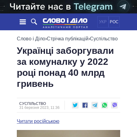
УКР
РОС
НОВИНИ
Слово і Діло
›
Стрічка публікацій
›
Суспільство
Українці заборгували
ОБIЦЯНКИ
СТРІЧКА
ПОЛІТИКА
за комуналку у 2022
ПОДІЇ
ЕКОНОМІКА
ПОЛIТИКИ
році понад 40 млрд
СТАТТІ
СУСПІЛЬСТВО
ІНФОГРАФІКА
ДУМКИ
СВІТ
УСІ ПОЛІТИКИ
гривень
ОГЛЯДИ
ПРЕЗИДЕНТ І ОФІС
ВІДЕО
ДАЙДЖЕСТИ
ВЕРХОВНА РАДА
СУСПІЛЬСТВО
ПІДТРИМАТИ
КАБІНЕТ МІНІСТРІВ
31 березня 2023, 11:36
ГОЛОВИ ОБЛАДМІНІСТРАЦІЙ
ПОРІВНЯННЯ ПОЛІТИКІВ
Читати російською
МЕРИ МІСТ
ВСІ ПЕРСОНИ