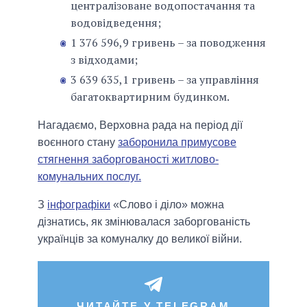
централізоване водопостачання та
водовідведення;
1 376 596,9 гривень – за поводження
з відходами;
3 639 635,1 гривень – за управління
багатоквартирним будинком.
Нагадаємо, Верховна рада на період дії
воєнного стану
заборонила примусове
стягнення заборгованості житлово-
комунальних послуг.
З
інфографіки
«Слово і діло» можна
дізнатись, як змінювалася заборгованість
українців за комуналку до великої війни.
ЧИТАЙТЕ У TELEGRAM