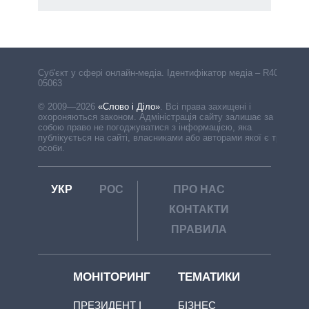
Cуб'єкт у сфері онлайн-медіа. Ідентифікатор медіа – R40-
05063
© 2009—2026
«Слово і Діло»
.
Всі права захищені і
охороняються законом. Адміністрація сайту залишає за
собою право не погоджуватися з інформацією, яка
публікується на сайті, власниками або авторами якої є треті
особи.
УКР
РОС
ПРО НАС
КОНТАКТИ
ПРАВИЛА
МОНІТОРИНГ
ТЕМАТИКИ
ПРЕЗИДЕНТ І
БІЗНЕС